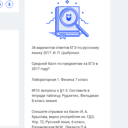
36 вариантов ответов ЕГЭ по русскому
языку 2017. И. П. Цыбулько
Средний балл по предметам за ЕГЭ в
2017 году?
Лабораторная 1. Физика 7 класс
№10. вопросы к §1-3. Составьте в
тетради таблицу. Рудзитис, Фельдман
8 класс химия
Спишите отрывки из басен И. А.
Крылова, верно употребляя не. ГДЗ,
Упр. 72, Русский язык, 6 класс,
Разумовская М.М., Леканта П.А.