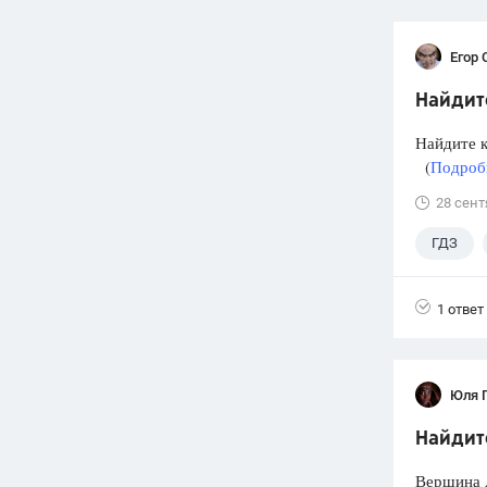
Егор 
Найдите
Найдите ко
(
Подробн
28 сент
ГДЗ
1 ответ
Юля 
Найдите
Вершина 