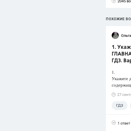
2045 в
ПОХОЖИЕ В
Ольга
1. Ука
ГЛАВНАЯ
ГДЗ. Ва
1.
Укажите 
содержаща
27 сент
ГДЗ
1 ответ