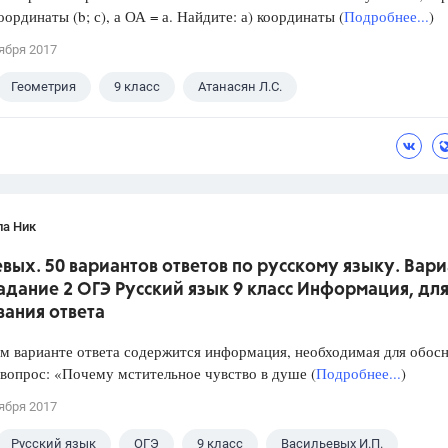
оординаты (b; с), а ОА = а. Найдите: а) координаты (
Подробнее...
)
ября 2017
Геометрия
9 класс
Атанасян Л.С.
ла Ник
вых. 50 вариантов ответов по русскому языку. Вари
Задание 2 ОГЭ Русский язык 9 класс Информация, дл
вания ответа
варианте ответа содержится информация, необходимая для обос
 вопрос: «Почему мстительное чувство в душе (
Подробнее...
)
ября 2017
Русский язык
ОГЭ
9 класс
Васильевых И.П.