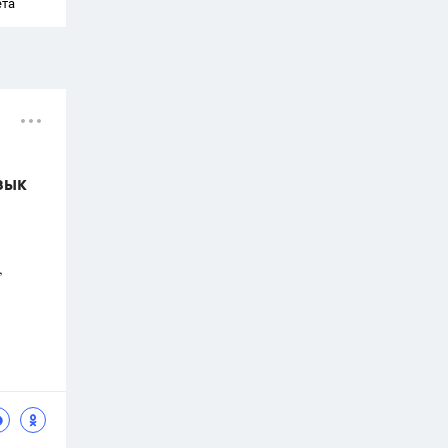
ета
зык
,