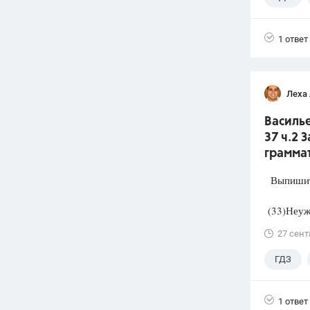
1 ответ
Леха
Василье
37 ч.2 
грамма
Выпишите
(33)Неуже
27 сент
ГДЗ
1 ответ