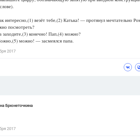
слове).
Цветков Л. А.
тересно,(1) везёт тебе,(2) Катька! — протянул мечтательно Ро
Психология
жно посмотреть?
Отношения,
Любовь,
Красота,
Во
одите,(3) конечно! Пап,(4) можно?
,(5) можно! — засмеялся папа.
ПОКАЗАТЬ ВСЕ
бря 2017
ана Брюнеточкина
бря 2017