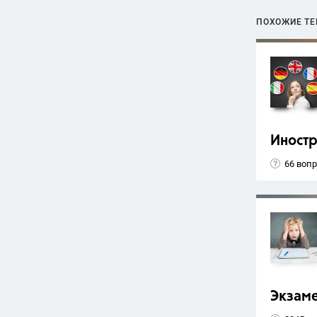
ПОХОЖИЕ Т
Иност
66 воп
Экзам