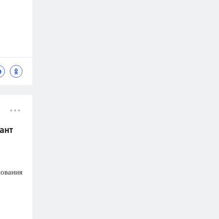
ант
я
нования