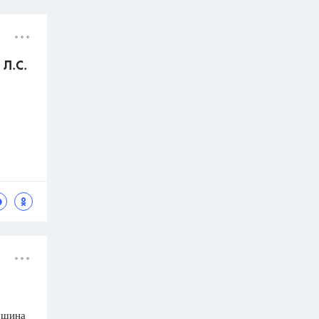
 Л.С.
ршина