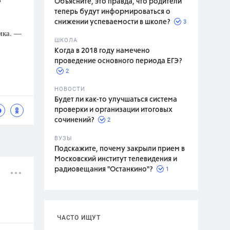
Объясните, это правда, что родители
теперь будут информироваться о
3
снижении успеваемости в школе?
мка. —
ШКОЛА
спитание
Когда в 2018 году намечено
проведение основного периода ЕГЭ?
2
НОВОСТИ
Будет ли как-то улучшаться система
проверки и организации итоговых
2
сочинений?
ВУЗЫ
Подскажите, почему закрыли прием в
Московский институт телевидения и
1
радиовещания "Останкино"?
ЧАСТО ИЩУТ