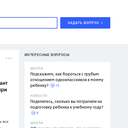
ЗАДАТЬ ВОПРОС
ИНТЕРЕСНЫЕ ВОПРОСЫ
ШКОЛА
Подскажите, как бороться с грубым
отношением одноклассников к моему
ант
15
ребенку?
при
с,
7 класс,
НОВОСТИ
2 класс
Поделитесь, сколько вы потратили на
подготовку ребенка к учебному году?
8
 все
.,
ШКОЛА
и
асян Л.С.,