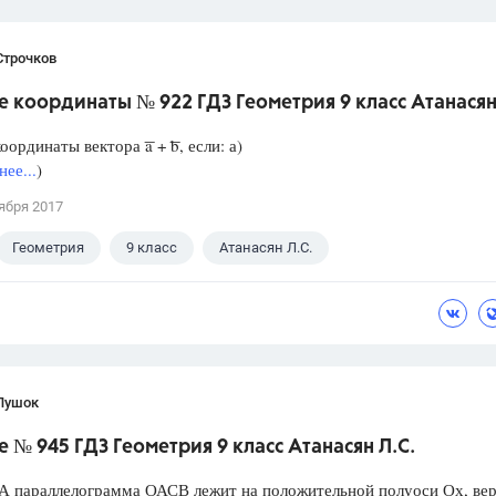
Строчков
 координаты № 922 ГДЗ Геометрия 9 класс Атанасян
ординаты вектора ͞a + ͞b, если: а)
ее...
)
ября 2017
Геометрия
9 класс
Атанасян Л.С.
Пушок
 № 945 ГДЗ Геометрия 9 класс Атанасян Л.С.
А параллелограмма ОАСВ лежит на положительной полуоси Ох, ве