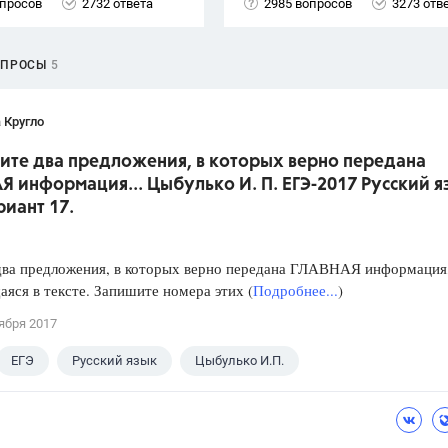
опросов
2732 ответа
2985 вопросов
3273 отв
ОПРОСЫ
5
 Кругло
жите два предложения, в которых верно передана
 информация... Цыбулько И. П. ЕГЭ-2017 Русский я
риант 17.
два предложения, в которых верно передана ГЛАВНАЯ информация
яся в тексте. Запишите номера этих (
Подробнее...
)
ября 2017
ЕГЭ
Русский язык
Цыбулько И.П.