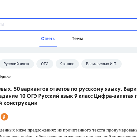
Ответы
Темы
Русский язык
ОГЭ
9 класс
Васильевых И.П.
ы
Домашнее задание
Русский язык,
Химия,
Геометрия,
Пушок
Обществознание,
Физика
вых. 50 вариантов ответов по русскому языку. Вари
Школа
Задание 10 ОГЭ Русский язык 9 класс Цифра-запятая 
9 класс,
8 класс,
11 класс,
10 клас
й конструкции
6 класс,
4 класс,
5 класс,
1 класс,
Учебники
ённых ниже предложениях из прочитанного текста пронумерованы
Разумовская М.М.,
Габриелян О.С
 Выпишите цифру, обозначающую запятую при вводной конструкци
Рудзитис Г.Е.,
Цыбулько И.П.,
Атан