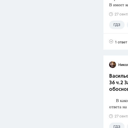
В имеет к
27 сент
ГДЗ
1 ответ
Нико
Василье
36 ч.2 
обосно
В каком 
ответа на
27 сент
ГДЗ