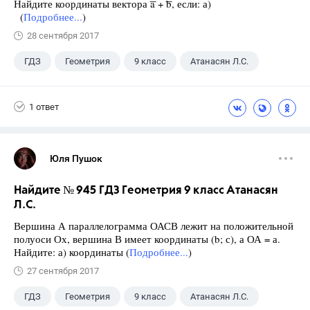
Найдите координаты вектора ͞a + ͞b, если: а)
(
Подробнее...
)
28 сентября 2017
ГДЗ
Геометрия
9 класс
Атанасян Л.С.
1 ответ
Юля Пушок
Найдите № 945 ГДЗ Геометрия 9 класс Атанасян
Л.С.
Вершина А параллелограмма ОАСВ лежит на положительной
полуоси Ох, вершина В имеет координаты (b; с), а ОА = а.
Найдите: а) координаты (
Подробнее...
)
27 сентября 2017
ГДЗ
Геометрия
9 класс
Атанасян Л.С.