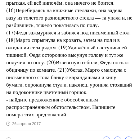
прыткая, ей всё нипочём, она ничего не боится.
(16)Перебираясь на книжные стеллажи, она задела
вазу из толстого разноцветного стекла — та упала и, не
разбившись, тяжело покатилась по полу.
(17)Федя зажмурился и забился под письменный стол.
(18)Марго спрыгнула на кровать, затем на пол и в
ожидании села рядом. (19)Удивлённый наступившей
тишиной, Федя осторожно высунул голову и тут же
получил по носу. (20)Взвизгнув от боли, Федя погнал
обидчицу по комнате. (21)Убегая, Марго смахнула с
письменного стола банку с карандашами и кипу
бумаги, опрокинула стул и, наконец, уронила стоявший
на подоконнике цветочный горшок.
- найдите предложения с обособленным
распространённым обстоятельством. Напишите
номера этих предложений.
26 апреля 2017