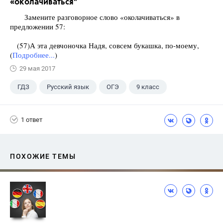
«околачиваться"
Замените разговорное слово «околачиваться» в
предложении 57:
(57)А эта девчоночка Надя, совсем букашка, по-моему,
(
Подробнее...
)
29 мая 2017
ГДЗ
Русский язык
ОГЭ
9 класс
+1
Васильевых И.П.
1 ответ
ПОХОЖИЕ ТЕМЫ