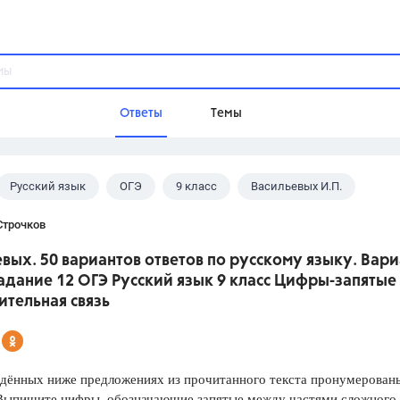
Ответы
Темы
Русский язык
ОГЭ
9 класс
Васильевых И.П.
ы
Домашнее задание
Русский язык,
Химия,
Геометрия,
Строчков
Обществознание,
Физика
вых. 50 вариантов ответов по русскому языку. Вари
Школа
Задание 12 ОГЭ Русский язык 9 класс Цифры-запятые
9 класс,
8 класс,
11 класс,
10 клас
ительная связь
6 класс,
4 класс,
5 класс,
1 класс,
Учебники
ённых ниже предложениях из прочитанного текста пронумерованы
Разумовская М.М.,
Габриелян О.С
 Выпишите цифры, обозначающие запятые между частями сложного
Рудзитис Г.Е.,
Цыбулько И.П.,
Атан