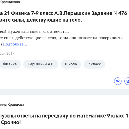
 Красникова
а 21 Физика 7-9 класс А.В.Перышкин Задание №476
зите силы, действующие на тело.
ем! Нужен ваш совет, как отвечать…
е силы, действующие на тело, когда оно плавает на поверхности
 (
Подробнее...
)
бря 2017
Физика
Перышкин А.В.
Школа
7 класс
лина Кравцова
нужны ответы на пересдачу по математике 9 класс 1
 Срочно!