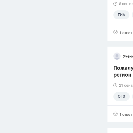
8 сентя
ГИА
1 ответ
Учени
Пожалуй
регион 
21 сент
ОГЭ
1 ответ