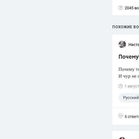
2045 в
ПОХОЖИЕ В
Наст
Почему 
Почему т
И чур не 
1 авгус
Русский
6 ответ