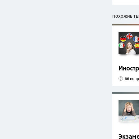
ПОХОЖИЕ Т
Иност
66 воп
Экзам