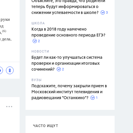
Объясните, это правда, что родители
теперь будут информироваться о
3
снижении успеваемости в школе?
 руки
ШКОЛА
од
спитание
Когда в 2018 году намечено
(6)
,
проведение основного периода ЕГЭ?
 дела,
2
НОВОСТИ
Будет ли как-то улучшаться система
проверки и организации итоговых
2
сочинений?
ВУЗЫ
Подскажите, почему закрыли прием в
Московский институт телевидения и
1
радиовещания "Останкино"?
ЧАСТО ИЩУТ