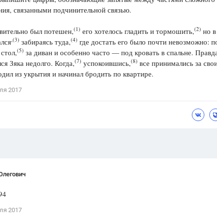
ия, связанными подчинительной связью.
Цветков Л. А.
(1)
(2)
вительно был потешен,
его хотелось гладить и тормошить,
Психология
но в
,(3)
(4)
ался
забираясь туда,
где достать его было почти невозможно: п
Отношения,
Любовь,
Красота,
Во
(5)
стол,
за диван и особенно часто — под кровать в спальне. Правда
(7)
(8)
ся Зяка недолго. Когда,
успокоившись,
все принимались за свои
ПОКАЗАТЬ ВСЕ
дил из укрытия и начинал бродить по квартире.
ля 2017
Олегович
94
ля 2017