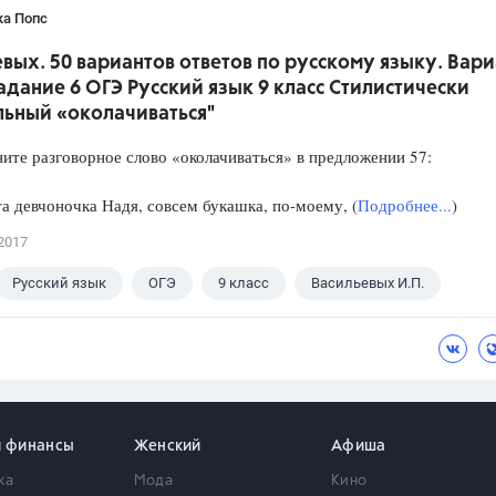
ка Попс
вых. 50 вариантов ответов по русскому языку. Вари
Задание 6 ОГЭ Русский язык 9 класс Стилистически
льный «околачиваться"
 разговорное слово «околачиваться» в предложении 57:
 девчоночка Надя, совсем букашка, по-моему, (
Подробнее...
)
2017
Русский язык
ОГЭ
9 класс
Васильевых И.П.
и финансы
Женский
Афиша
ка
Мода
Кино