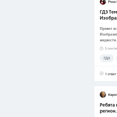
Роза
ГДЗ Тем
Изобра
Привет вс
Изобразит
жидкости.
5 сентя
ГДЗ
1 ответ
Каро
Ребята 
регион.