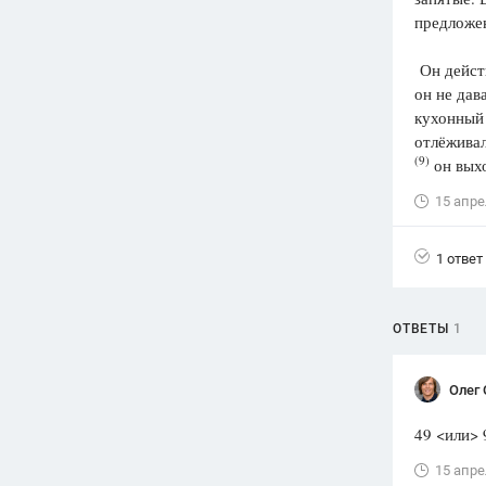
предложен
Вузы
1752
ответа
Он дейст
он не дав
Олимпиады
кухонный 
82
ответа
отлёживал
Spotlight
(9)
он выхо
1551
ответ
15 апре
ГИА
280
ответов
1 ответ
ОТВЕТЫ
1
Олег 
49 <или> 
15 апре