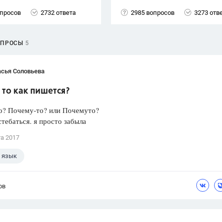
опросов
2732 ответа
2985 вопросов
3273 отв
ОПРОСЫ
5
асья Соловьева
то как пишется?
о? Почему-то? или Почемуто?
стебаться. я просто забыла
та 2017
 язык
ов