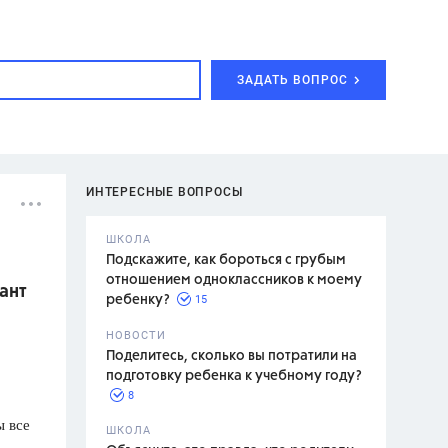
ЗАДАТЬ ВОПРОС
ИНТЕРЕСНЫЕ ВОПРОСЫ
ШКОЛА
Подскажите, как бороться с грубым
отношением одноклассников к моему
ант
15
ребенку?
с,
7 класс,
НОВОСТИ
2 класс
Поделитесь, сколько вы потратили на
подготовку ребенка к учебному году?
8
 все
.,
ШКОЛА
асян Л.С.,