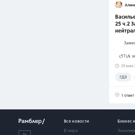
Алин
Василье
25 ч.2 
нейтра
Замените
(57)А эта
29 мая 
ГДЗ
1 ответ
Все новости
Бизнес 
В мире
Экономи
6+