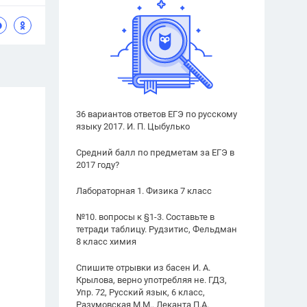
36 вариантов ответов ЕГЭ по русскому
языку 2017. И. П. Цыбулько
Средний балл по предметам за ЕГЭ в
2017 году?
Лабораторная 1. Физика 7 класс
№10. вопросы к §1-3. Составьте в
тетради таблицу. Рудзитис, Фельдман
8 класс химия
Спишите отрывки из басен И. А.
Крылова, верно употребляя не. ГДЗ,
Упр. 72, Русский язык, 6 класс,
Разумовская М.М., Леканта П.А.