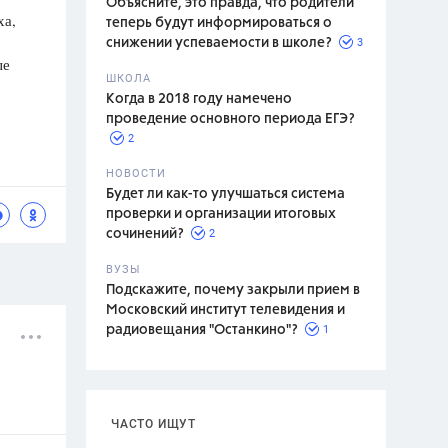
Объясните, это правда, что родители
ха,
теперь будут информироваться о
3
снижении успеваемости в школе?
ые
ШКОЛА
спитание
Когда в 2018 году намечено
проведение основного периода ЕГЭ?
2
НОВОСТИ
Будет ли как-то улучшаться система
проверки и организации итоговых
2
сочинений?
ВУЗЫ
Подскажите, почему закрыли прием в
Московский институт телевидения и
1
радиовещания "Останкино"?
ЧАСТО ИЩУТ