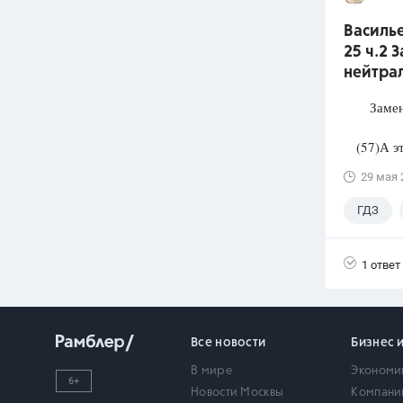
Василье
25 ч.2 
нейтра
Замените
(57)А эта
29 мая 
ГДЗ
1 ответ
Все новости
Бизнес 
В мире
Экономи
6+
Новости Москвы
Компани