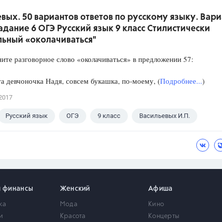
вых. 50 вариантов ответов по русскому языку. Вари
Задание 6 ОГЭ Русский язык 9 класс Стилистически
льный «околачиваться"
 разговорное слово «околачиваться» в предложении 57:
 девчоночка Надя, совсем букашка, по-моему, (
Подробнее...
)
2017
Русский язык
ОГЭ
9 класс
Васильевых И.П.
и финансы
Женский
Афиша
ка
Мода
Кино
и
Красота
Концерты