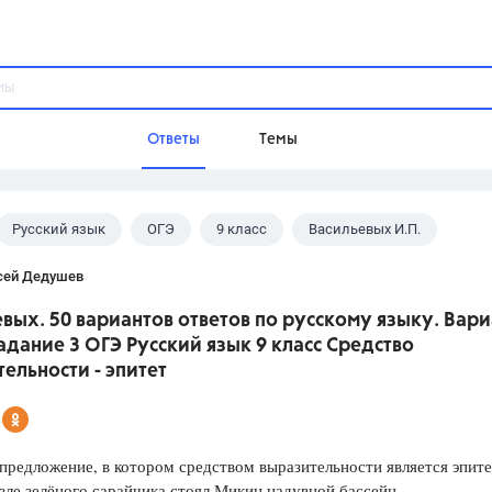
Ответы
Темы
Русский язык
ОГЭ
9 класс
Васильевых И.П.
ы
Домашнее задание
Русский язык,
Химия,
Геометрия,
сей Дедушев
Обществознание,
Физика
вых. 50 вариантов ответов по русскому языку. Вари
Школа
Задание 3 ОГЭ Русский язык 9 класс Средство
9 класс,
8 класс,
11 класс,
10 клас
ельности - эпитет
6 класс,
4 класс,
5 класс,
1 класс,
Учебники
редложение, в котором средством выразительности является эпите
Разумовская М.М.,
Габриелян О.С
 зелёного сарайчика стоял Микин надувной бассейн.
Рудзитис Г.Е.,
Цыбулько И.П.,
Атан