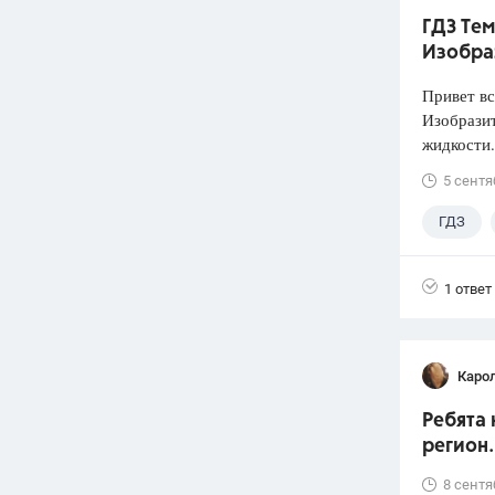
ГДЗ Тем
Изобра
Привет вс
Изобразит
жидкости.
5 сентя
ГДЗ
1 ответ
Каро
Ребята 
регион.
8 сентя