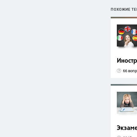
ПОХОЖИЕ Т
Иност
66 воп
Экзам