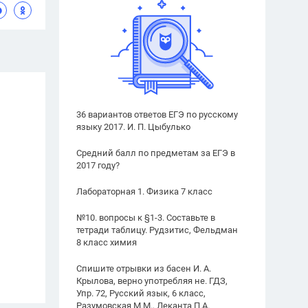
36 вариантов ответов ЕГЭ по русскому
языку 2017. И. П. Цыбулько
Средний балл по предметам за ЕГЭ в
2017 году?
Лабораторная 1. Физика 7 класс
№10. вопросы к §1-3. Составьте в
тетради таблицу. Рудзитис, Фельдман
8 класс химия
Спишите отрывки из басен И. А.
Крылова, верно употребляя не. ГДЗ,
Упр. 72, Русский язык, 6 класс,
Разумовская М.М., Леканта П.А.