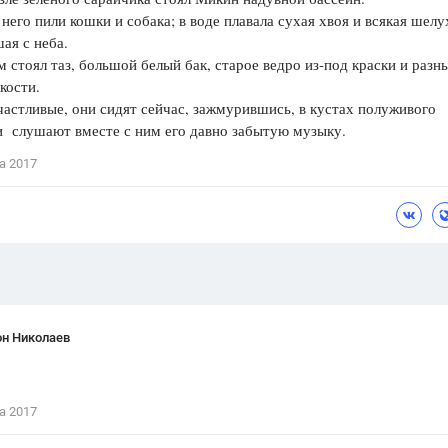
о пили кошки и собака; в воде плавала сухая хвоя и всякая шелу
Цветков Л. А.
ая с неба.
оял таз, большой белый бак, старое ведро из-под краски и разн
Психология
кости.
Отношения,
Любовь,
Красота,
Во
ливые, они сидят сейчас, зажмурившись, в кустах полуживого
и слушают вместе с ним его давно забытую музыку.
ПОКАЗАТЬ ВСЕ
а 2017
он Николаев
а 2017