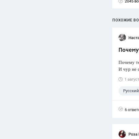
2045 в
ПОХОЖИЕ В
Наст
Почему 
Почему т
И чур не 
1 авгус
Русский
6 ответ
Роза