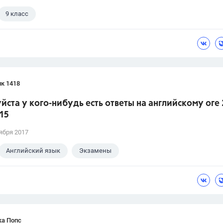
9 класс
к 1418
ста у кого-нибудь есть ответы на английскому оге 
15
ября 2017
Английский язык
Экзамены
ка Попс