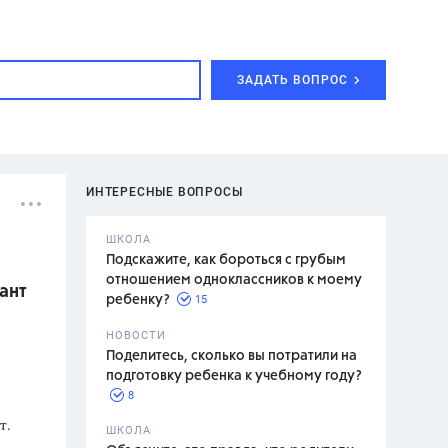
ЗАДАТЬ ВОПРОС
ИНТЕРЕСНЫЕ ВОПРОСЫ
ШКОЛА
Подскажите, как бороться с грубым
отношением одноклассников к моему
ант
15
ребенку?
с,
7 класс,
НОВОСТИ
2 класс
Поделитесь, сколько вы потратили на
подготовку ребенка к учебному году?
8
т.
.,
ШКОЛА
асян Л.С.,