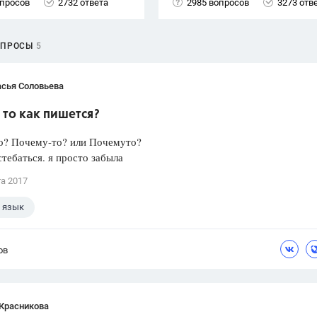
опросов
2732 ответа
2985 вопросов
3273 отв
ОПРОСЫ
5
асья Соловьева
то как пишется?
о? Почему-то? или Почемуто?
стебаться. я просто забыла
та 2017
 язык
ов
 Красникова