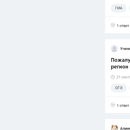
ГИА
1 ответ
Учени
Пожалуй
регион 
21 сент
ОГЭ
1 ответ
Алин