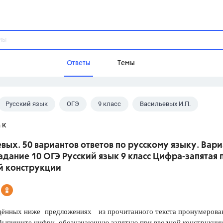
Ответы
Темы
Русский язык
ОГЭ
9 класс
Васильевых И.П.
ы
Домашнее задание
Русский язык,
Химия,
Геометрия,
 К
Обществознание,
Физика
вых. 50 вариантов ответов по русскому языку. Вари
Школа
Задание 10 ОГЭ Русский язык 9 класс Цифра-запятая 
9 класс,
8 класс,
11 класс,
10 клас
й конструкции
6 класс,
4 класс,
5 класс,
1 класс,
Учебники
ённых ниже предложениях из прочитанного текста пронумерова
Разумовская М.М.,
Габриелян О.С
 Выпишите цифру, обозначающую запятую при вводной конструкци
Рудзитис Г.Е.,
Цыбулько И.П.,
Атан