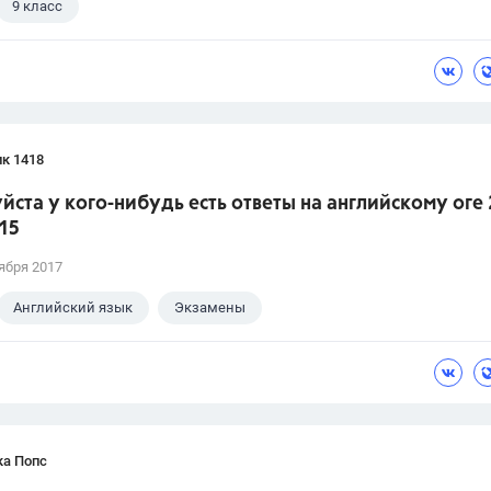
9 класс
к 1418
ста у кого-нибудь есть ответы на английскому оге 
15
ября 2017
Английский язык
Экзамены
ка Попс