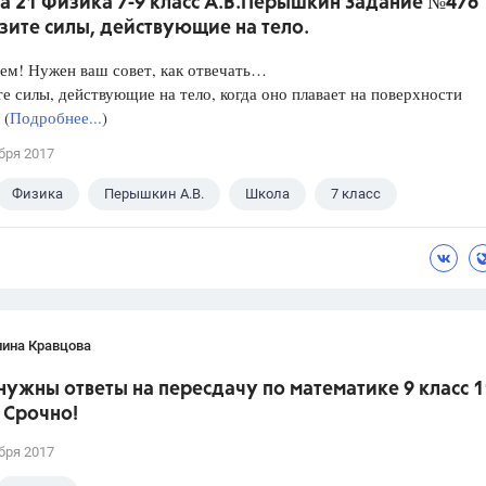
а 21 Физика 7-9 класс А.В.Перышкин Задание №476
зите силы, действующие на тело.
ем! Нужен ваш совет, как отвечать…
е силы, действующие на тело, когда оно плавает на поверхности
 (
Подробнее...
)
бря 2017
Физика
Перышкин А.В.
Школа
7 класс
лина Кравцова
нужны ответы на пересдачу по математике 9 класс 1
 Срочно!
бря 2017