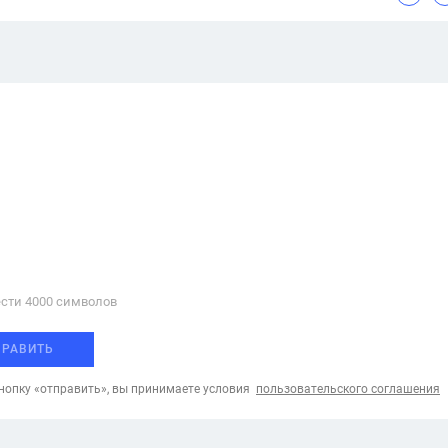
сти 4000 cимволов
ПРАВИТЬ
опку «отправить», вы принимаете условия
пользовательского соглашения