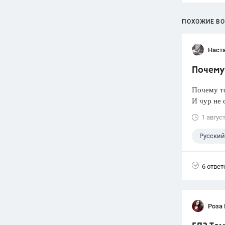
ПОХОЖИЕ В
Наст
Почему 
Почему т
И чур не 
1 авгус
Русский
6 ответ
Роза