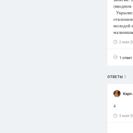
(вводном 
Вузы
Укрылись
1752
ответа
отклонили
молодой е
Олимпиады
мальчишко
82
ответа
2 мая 2
Spotlight
1551
ответ
1 ответ
ГИА
280
ответов
ОТВЕТЫ
1
Карл
4
3 мая 2