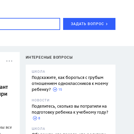
ЗАДАТЬ ВОПРОС
ИНТЕРЕСНЫЕ ВОПРОСЫ
ШКОЛА
Подскажите, как бороться с грубым
отношением одноклассников к моему
ант
15
ребенку?
при
с,
7 класс,
НОВОСТИ
2 класс
Поделитесь, сколько вы потратили на
подготовку ребенка к учебному году?
8
ны все
.,
ШКОЛА
и
асян Л.С.,