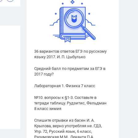
36 вариантов ответов ЕГЭ по русскому
языку 2017. И. П. Цыбулько
Средний балл по предметам за ЕГЭ в
2017 году?
Лабораторная 1. Физика 7 класс
№10. вопросы к §1-3. Составьте в
тетради таблицу. Рудзитис, Фельдман
8 класс химия
Спишите отрывки из басен И. А.
Крылова, верно употребляя не. ГДЗ,
Упр. 72, Русский язык, 6 класс,
Разумовская М.М., Леканта П.А.