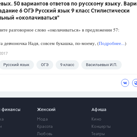
вых. 50 вариантов ответов по русскому языку. Вари
Задание 6 ОГЭ Русский язык 9 класс Стилистически
льный «околачиваться"
 разговорное слово «околачиваться» в предложении 57:
 девчоночка Надя, совсем букашка, по-моему, (
Подробнее...
)
2017
Русский язык
ОГЭ
9 класс
Васильевых И.П.
и финансы
Женский
Афиша
ка
Мода
Кино
и
Красота
Концерты
Любовь
Театры