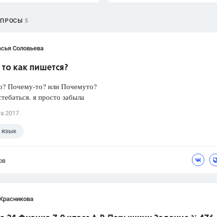
ОПРОСЫ
5
асья Соловьева
то как пишется?
о? Почему-то? или Почемуто?
стебаться. я просто забыла
та 2017
 язык
ов
 Красникова