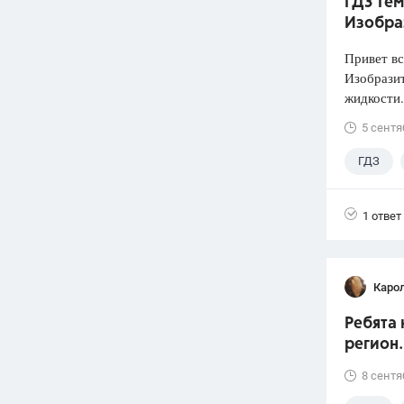
ГДЗ Тем
Изобра
Привет вс
Изобразит
жидкости.
5 сентя
ГДЗ
1 ответ
Каро
Ребята 
регион.
8 сентя