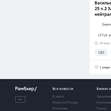
Василье
25 ч.2 
нейтра
Замените
(57)А эта
29 мая 
ГДЗ
1 ответ
Все новости
Бизнес 
В мире
Экономи
6+
Новости Москвы
Компани
Политика
Рынки