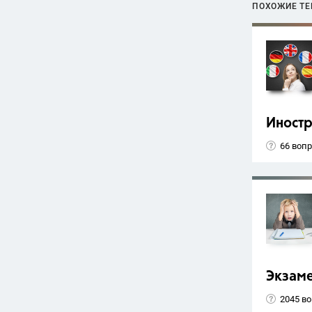
ПОХОЖИЕ Т
Иност
66 воп
Экзам
2045 в