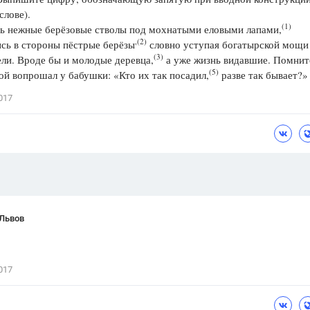
слове).
Цветков Л. А.
(1)
 нежные берёзовые стволы под мохнатыми еловыми лапами,
,(2)
сь в стороны пёстрые берёзы
словно уступая богатырской мощи
Психология
(3)
ли. Вроде бы и молодые деревца,
а уже жизнь видавшие. Помнит
Отношения,
Любовь,
Красота,
Во
(5)
й вопрошал у бабушки: «Кто их так посадил,
разве так бывает?»
ПОКАЗАТЬ ВСЕ
017
 Львов
017