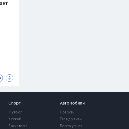
ант
Спорт
Автомобили
Футбол
Новости
Хоккей
Тест-драйвы
Баскетбол
Бортжурнал