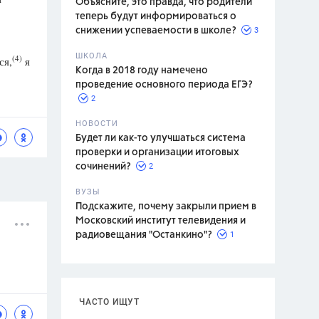
Объясните, это правда, что родители
теперь будут информироваться о
3
снижении успеваемости в школе?
ШКОЛА
(4)
ся,
я
спитание
Когда в 2018 году намечено
проведение основного периода ЕГЭ?
2
НОВОСТИ
Будет ли как-то улучшаться система
проверки и организации итоговых
2
сочинений?
ВУЗЫ
Подскажите, почему закрыли прием в
Московский институт телевидения и
1
радиовещания "Останкино"?
ЧАСТО ИЩУТ