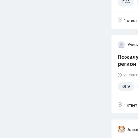
ГИА
1 ответ
Учени
Пожалуй
регион 
21 сент
ОГЭ
1 ответ
Алин