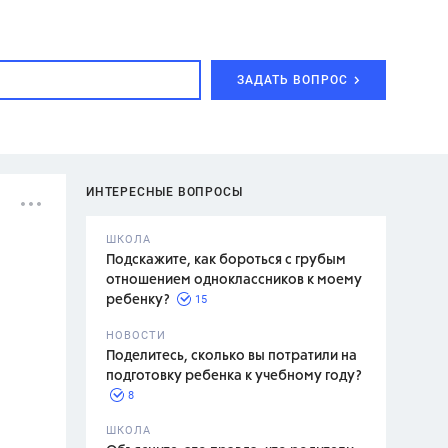
ЗАДАТЬ ВОПРОС
ИНТЕРЕСНЫЕ ВОПРОСЫ
ШКОЛА
Подскажите, как бороться с грубым
отношением одноклассников к моему
15
ребенку?
с,
7 класс,
НОВОСТИ
2 класс
Поделитесь, сколько вы потратили на
подготовку ребенка к учебному году?
8
.,
ШКОЛА
асян Л.С.,