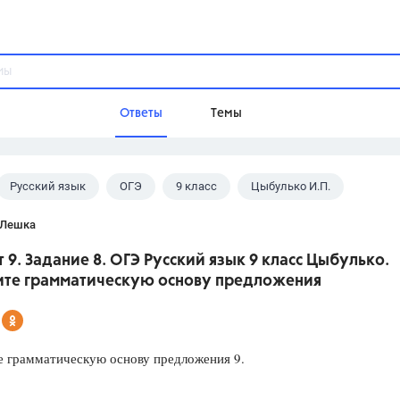
Ответы
Темы
Русский язык
ОГЭ
9 класс
Цыбулько И.П.
ы
Домашнее задание
Русский язык,
Химия,
Геометрия,
 Лешка
Обществознание,
Физика
 9. Задание 8. ОГЭ Русский язык 9 класс Цыбулько.
Школа
те грамматическую основу предложения
9 класс,
8 класс,
11 класс,
10 клас
6 класс,
4 класс,
5 класс,
1 класс,
Учебники
 грамматическую основу предложения 9.
Разумовская М.М.,
Габриелян О.С
Рудзитис Г.Е.,
Цыбулько И.П.,
Атан