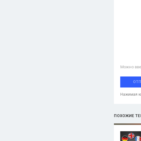
Можно вве
ОТ
Нажимая кн
ПОХОЖИЕ Т