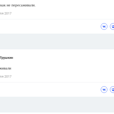
икак не пересаживали.
Цветков Л. А.
ля 2017
Психология
Отношения,
Любовь,
Красота,
Во
ПОКАЗАТЬ ВСЕ
 Трушкин
живали
ля 2017