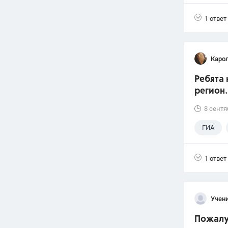
1 ответ
Каро
Ребята 
регион.
8 сентя
ГИА
1 ответ
Учени
Пожалуй