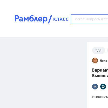
?
ГДЗ
Популярные тем
Леха
ГДЗ
67571
ответ
Вариант
ЕГЭ
Выпиши
3273
ответа
ОГЭ
3460
ответов
Выпишите
ФИПИ
30
ответов