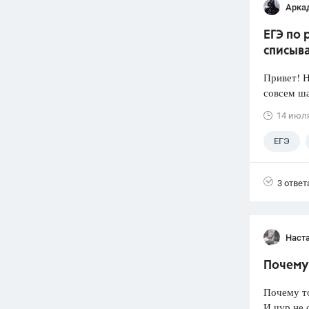
Арка
ЕГЭ по 
списыв
Привет! Н
совсем ша
14 июл
ЕГЭ
3 ответ
Наст
Почему 
Почему т
И чур не 