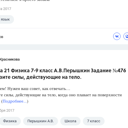
та 2017
 язык
ов
 Красникова
а 21 Физика 7-9 класс А.В.Перышкин Задание №476
зите силы, действующие на тело.
ем! Нужен ваш совет, как отвечать…
е силы, действующие на тело, когда оно плавает на поверхности
 (
Подробнее...
)
бря 2017
Физика
Перышкин А.В.
Школа
7 класс