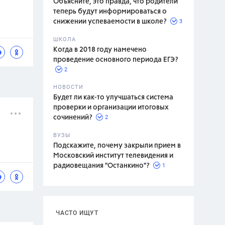
Объясните, это правда, что родители
теперь будут информироваться о
3
снижении успеваемости в школе?
ШКОЛА
спитание
Когда в 2018 году намечено
проведение основного периода ЕГЭ?
2
НОВОСТИ
Будет ли как-то улучшаться система
проверки и организации итоговых
2
сочинений?
ВУЗЫ
Подскажите, почему закрыли прием в
Московский институт телевидения и
1
радиовещания "Останкино"?
ЧАСТО ИЩУТ