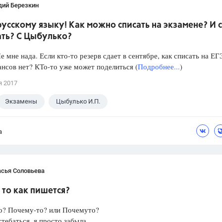
дий Березкин
русскому языку! Как можно списать на экзамене? И с
ать? С Цыбулько?
е мне нада. Если кто-то резерв сдает в сентябре, как списать на ЕГ
нсов нет? КТо-то уже может поделиться (
Подробнее...
)
я 2017
Экзамены
Цыбулько И.П.
а
асья Соловьева
то как пишется?
о? Почему-то? или Почемуто?
стебаться. я просто забыла