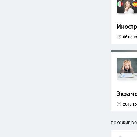
Иност
66 воп
Экзам
2045 в
ПОХОЖИЕ В