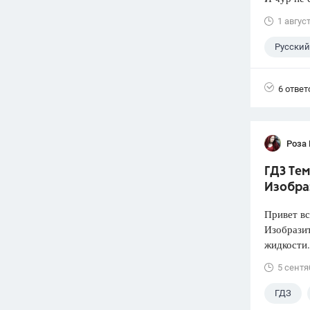
1 авгус
Русский
6 ответ
Роза
ГДЗ Тем
Изобра
Привет вс
Изобразит
жидкости.
5 сентя
ГДЗ