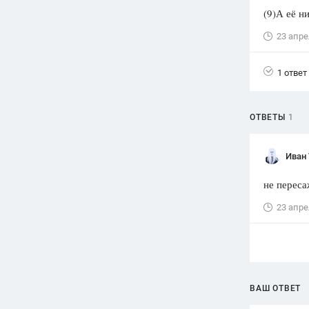
(9)А её н
Вузы
23 апре
1752
ответа
Олимпиады
1 ответ
82
ответа
Spotlight
1551
ответ
ОТВЕТЫ
1
ГИА
280
ответов
Иван
не переса
23 апре
ВАШ ОТВЕТ