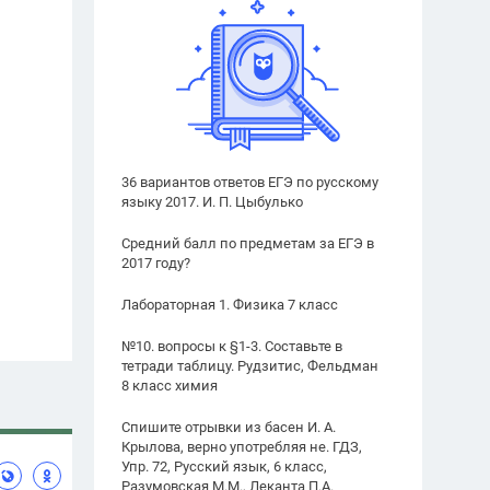
36 вариантов ответов ЕГЭ по русскому
языку 2017. И. П. Цыбулько
Средний балл по предметам за ЕГЭ в
2017 году?
Лабораторная 1. Физика 7 класс
№10. вопросы к §1-3. Составьте в
тетради таблицу. Рудзитис, Фельдман
8 класс химия
Спишите отрывки из басен И. А.
Крылова, верно употребляя не. ГДЗ,
Упр. 72, Русский язык, 6 класс,
Разумовская М.М., Леканта П.А.