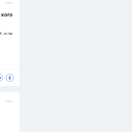
 кого
Э, если