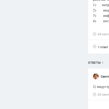
1) патр
Вузы
2) инду
1752
ответа
3) инф
4) пост
Олимпиады
82
ответа
24 сент
Spotlight
1551
ответ
1 ответ
ГИА
280
ответов
ОТВЕТЫ
1
Светл
2) индус
25 сент