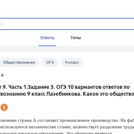
Ответы
Темы
Обществознание
ОГЭ
9 класс
ы
Домашнее задание
Русский язык,
Химия,
Геометрия,
кова А.Ю.
 К
Обществознание,
Физика
 9. Часть 1.Задание 3. ОГЭ 10 вариантов ответов по
Школа
вознанию 9 класс Лазебникова. Какое это обществ
9 класс,
8 класс,
11 класс,
10 клас
6 класс,
4 класс,
5 класс,
1 класс,
Учебники
кономики страны А составляет промышленное производство. На фа
 используются механические станки, наличествует разделение труда
Разумовская М.М.,
Габриелян О.С
олучают начальное образование. Это общество является
Рудзитис Г.Е.,
Цыбулько И.П.,
Атан