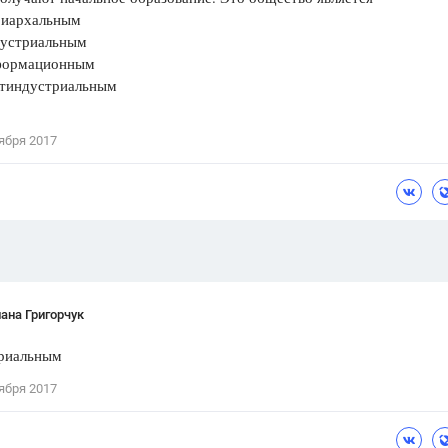
иархальным
Цветков Л. А.
стриальным
ормационным
Психология
индустриальным
Отношения,
Любовь,
Красота,
Во
ября 2017
ПОКАЗАТЬ ВСЕ
ана Григорчук
триальным
ября 2017