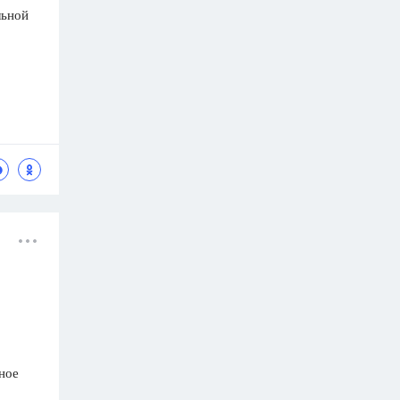
льной
ное