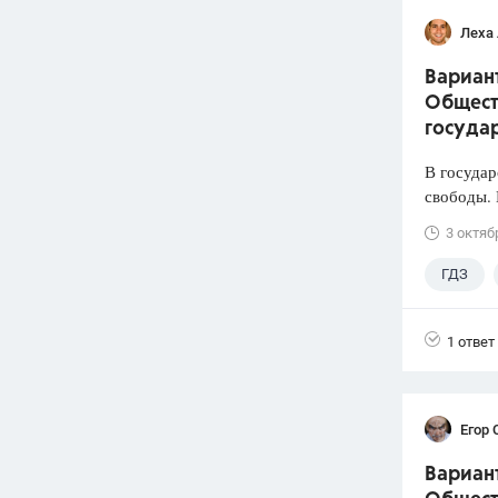
Леха
Вариант
Общест
государ
В государ
свободы. 
3 октяб
ГДЗ
Лазебни
1 ответ
Егор 
Вариант