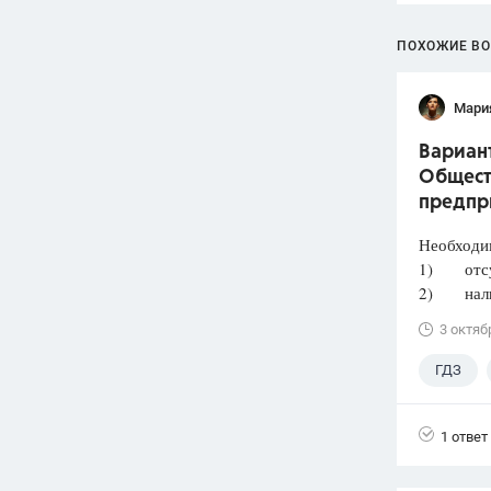
ПОХОЖИЕ В
Мари
Вариант
Общест
предпр
Необходи
1) отсут
2) налич
3 октяб
ГДЗ
Лазебни
1 ответ