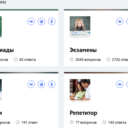
ЕМЫ
иады
Экзамены
росов
82 ответа
2045 вопросов
2732 отв
и
Репетитор
просов
191 ответ
77 вопросов
143 ответа