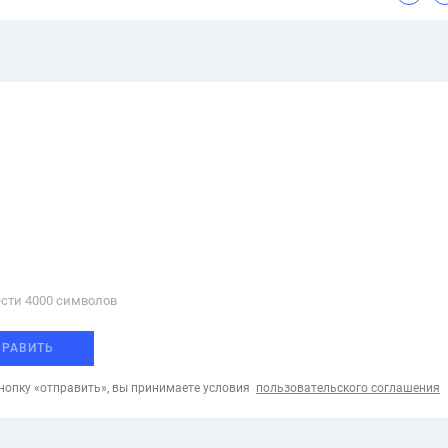
сти 4000 cимволов
ПРАВИТЬ
опку «отправить», вы принимаете условия
пользовательского соглашения