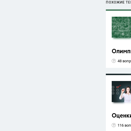
ПОХОЖИЕ Т
Олимп
48 воп
Оценк
116 во