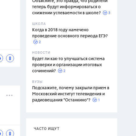
Объясните, это правда, что родители
теперь будут информироваться о
3
снижении успеваемости в школе?
ШКОЛА
спитание
Когда в 2018 году намечено
проведение основного периода ЕГЭ?
2
НОВОСТИ
Будет ли как-то улучшаться система
проверки и организации итоговых
2
сочинений?
ВУЗЫ
Подскажите, почему закрыли прием в
Московский институт телевидения и
1
радиовещания "Останкино"?
ЧАСТО ИЩУТ