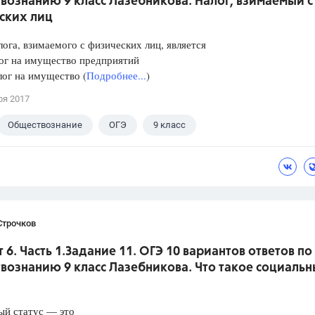
вознанию 9 класс Лазебникова. Налог, взимаемый с
ских лиц
ога, взимаемого с физических лиц, является
 на имущество предприятий
 на имущество (
Подробнее...
)
ря 2017
Обществознание
ОГЭ
9 класс
кова А.Ю.
Строчков
 6. Часть 1.Задание 11. ОГЭ 10 вариантов ответов по
вознанию 9 класс Лазебникова. Что такое социаль
ый статус — это