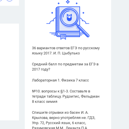
36 вариантов ответов ЕГЭ по русскому
языку 2017. И. П. Цыбулько
Средний балл по предметам за ЕГЭ в
2017 году?
Лабораторная 1. Физика 7 класс
№10. вопросы к §1-3. Составьте в
тетради таблицу. Рудзитис, Фельдман
8 класс химия
Спишите отрывки из басен И. А.
Крылова, верно употребляя не. ГДЗ,
Упр. 72, Русский язык, 6 класс,
Разумовская М.М., Леканта П.А.