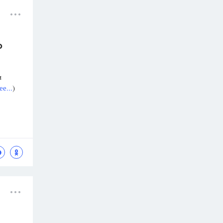
о
и
е...
)