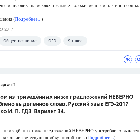
зии человека на исключительное положение в той или иной социа
ения (
Подробнее...
)
ря 2017
Обществознание
ОГЭ
9 класс
кова А.Ю.
зарная П
дном из приведённых ниже предложений НЕВЕРНО
лено выделенное слово. Русский язык ЕГЭ-2017
о И. П. ГДЗ. Вариант 34.
из приведённых ниже предложений НЕВЕРНО употреблено выделен
правьте лексическую ошибку, подобрав к (
Подробнее...
)