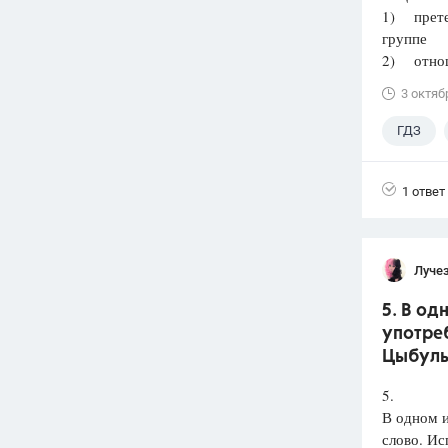
1) претен
группе
2) отнош
3 октяб
ГДЗ
Лазебни
1 ответ
Луче
5. В о
употреб
Цыбульк
5.
В одном 
слово. Ис