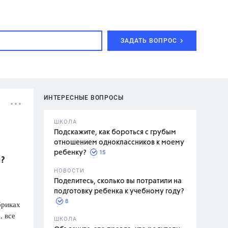
ЗАДАТЬ ВОПРОС
ИНТЕРЕСНЫЕ ВОПРОСЫ
ШКОЛА
Подскажите, как бороться с грубым
отношением одноклассников к моему
15
ребенку?
о?
с,
7 класс,
НОВОСТИ
2 класс
Поделитесь, сколько вы потратили на
подготовку ребенка к учебному году?
8
бриках
, все
.,
ШКОЛА
асян Л.С.,