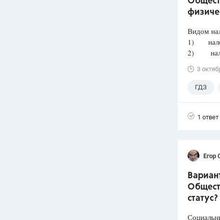
Общест
физиче
Видом нал
1) налог
2) налог
3 октяб
ГДЗ
Лазебни
1 ответ
Егор 
Вариант
Общест
статус?
Социальн