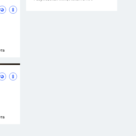
ета
ета