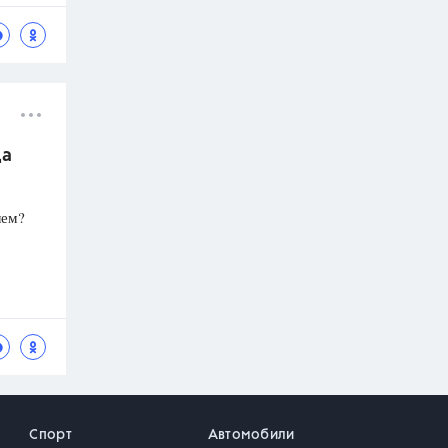
да
лем?
Спорт
Автомобили