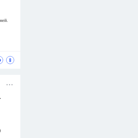
ней.
.
)