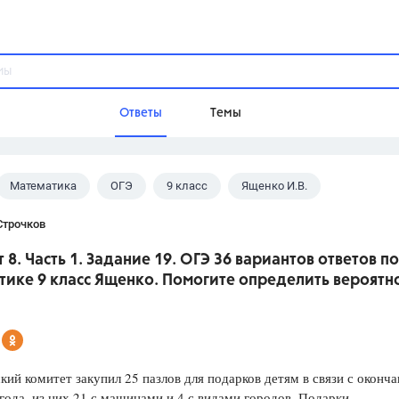
Ответы
Темы
Математика
ОГЭ
9 класс
Ященко И.В.
ы
Домашнее задание
Русский язык,
Химия,
Геометрия,
Строчков
Обществознание,
Физика
 8. Часть 1. Задание 19. ОГЭ 36 вариантов ответов по
Школа
ике 9 класс Ященко. Помогите определить вероятн
9 класс,
8 класс,
11 класс,
10 клас
6 класс,
4 класс,
5 класс,
1 класс,
Учебники
кий комитет закупил 25 пазлов для подарков детям в связи с оконч
Разумовская М.М.,
Габриелян О.С
года, из них 21 с машинами и 4 с видами городов. Подарки
Рудзитис Г.Е.,
Цыбулько И.П.,
Атан