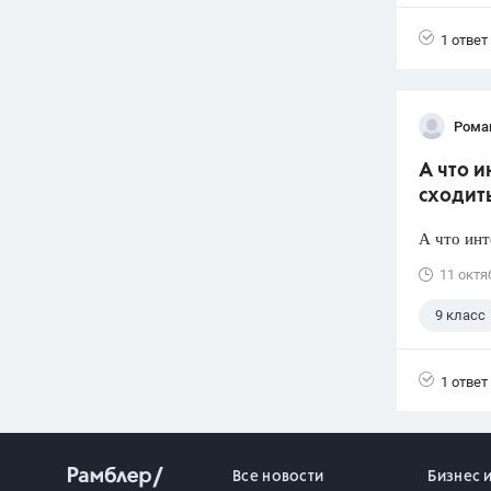
4 класс
1 ответ
Рома
А что и
сходить
А что инт
11 октя
9 класс
1 ответ
Все новости
Бизнес 