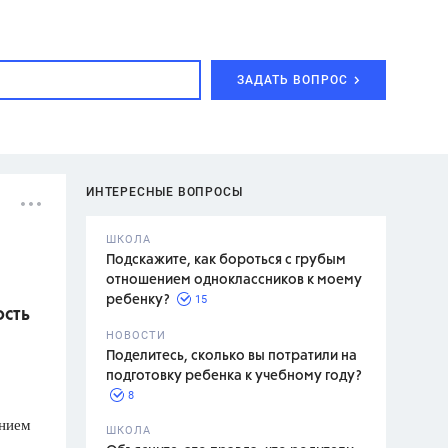
ЗАДАТЬ ВОПРОС
ИНТЕРЕСНЫЕ ВОПРОСЫ
ШКОЛА
Подскажите, как бороться с грубым
отношением одноклассников к моему
15
ребенку?
ость
с,
7 класс,
НОВОСТИ
2 класс
Поделитесь, сколько вы потратили на
подготовку ребенка к учебному году?
8
анием
.,
ШКОЛА
асян Л.С.,