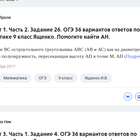
Пушок
 1. Часть 2. Задание 26. ОГЭ 36 вариантов ответов по
ике 9 класс Ященко. Помогите найти АН.
е ВС остроугольного треугольника АВС (АВ ≠ АС) как на диаметре
 полуокружность, пересекающая высоту АD в точке М, АD (
Подроб
бря 2017
Математика
ОГЭ
9 класс
Ященко И.В.
ла Ник
 3. Часть 1. Задание 4. ОГЭ 36 вариантов ответов по