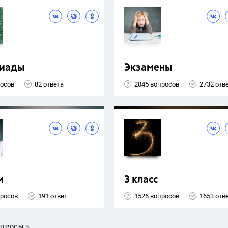
иады
Экзамены
росов
82 ответа
2045 вопросов
2732 отв
и
3 класс
просов
191 ответ
1526 вопросов
1653 отв
ОПРОСЫ
5