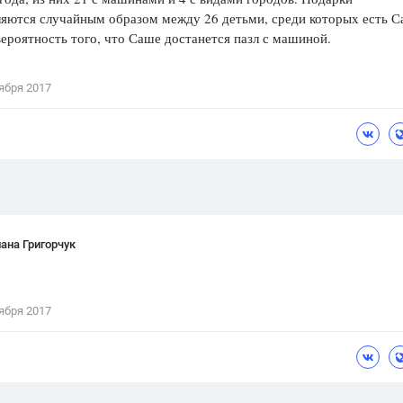
яются случайным образом между 26 детьми, среди которых есть С
Цветков Л. А.
ероятность того, что Саше достанется пазл с машиной.
Психология
Отношения,
Любовь,
Красота,
Во
ября 2017
ПОКАЗАТЬ ВСЕ
ана Григорчук
ября 2017