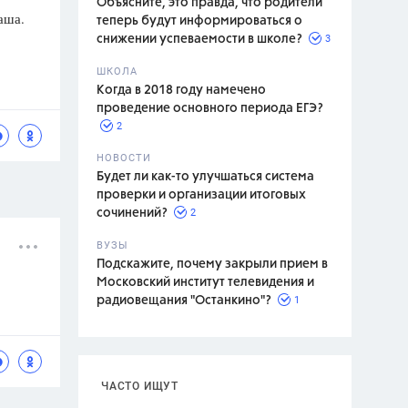
Объясните, это правда, что родители
аша.
теперь будут информироваться о
3
снижении успеваемости в школе?
ШКОЛА
спитание
Когда в 2018 году намечено
проведение основного периода ЕГЭ?
2
НОВОСТИ
Будет ли как-то улучшаться система
проверки и организации итоговых
2
сочинений?
ВУЗЫ
Подскажите, почему закрыли прием в
Московский институт телевидения и
1
радиовещания "Останкино"?
ЧАСТО ИЩУТ