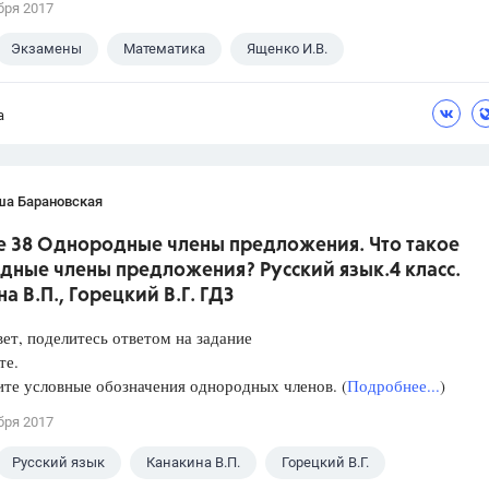
бря 2017
Экзамены
Математика
Ященко И.В.
а
ша Барановская
е 38 Однородные члены предложения. Что такое
дные члены предложения? Русский язык.4 класс.
а В.П., Горецкий В.Г. ГДЗ
ет, поделитесь ответом на задание
те.
те условные обозначения однородных членов. (
Подробнее...
)
бря 2017
Русский язык
Канакина В.П.
Горецкий В.Г.