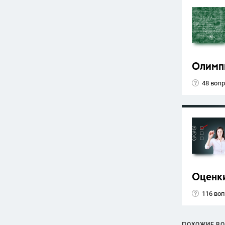
Олимп
48 воп
Оценк
116 во
ПОХОЖИЕ В