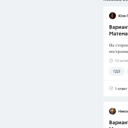
Юля 
Вариант
Математ
На сторон
построена
10 октя
ГДЗ
1 ответ
Нико
Вариант