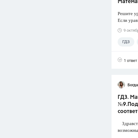
Математ
Решите ур
Если урав
9 октяб
ГДЗ
1 ответ
Богд
ГДЗ. Ма
№9.Под
соответ
Здравств
возможным