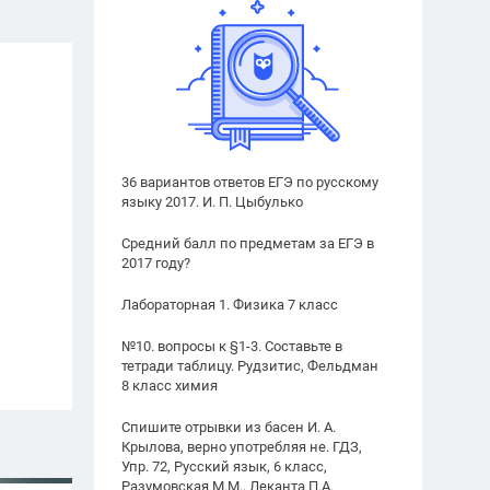
36 вариантов ответов ЕГЭ по русскому
языку 2017. И. П. Цыбулько
Средний балл по предметам за ЕГЭ в
2017 году?
Лабораторная 1. Физика 7 класс
№10. вопросы к §1-3. Составьте в
тетради таблицу. Рудзитис, Фельдман
8 класс химия
Спишите отрывки из басен И. А.
Крылова, верно употребляя не. ГДЗ,
Упр. 72, Русский язык, 6 класс,
Разумовская М.М., Леканта П.А.