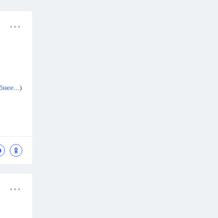
нее...
)