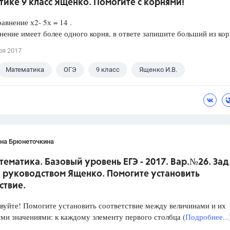
ике 9 класс Ященко. Помогите с корнями!
авнение х2- 5х = 14 .
нение имеет более одного корня, в ответе запишите больший из кор
ря 2017
Математика
ОГЭ
9 класс
Ященко И.В.
ана Брюнеточкина
тематика. Базовый уровень ЕГЭ - 2017. Вар.№26. Зад
 руководством Ященко. Помогите установить
ствие.
уйте! Помогите установить соответствие между величинами и их
и значениями: к каждому элементу первого столбца (
Подробнее...