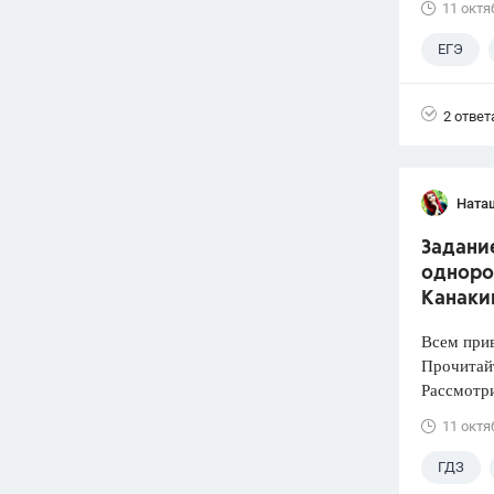
11 октя
ЕГЭ
2 ответ
Ната
Задани
одноро
Канакин
Всем прив
Прочитай
Рассмотри
11 октя
ГДЗ