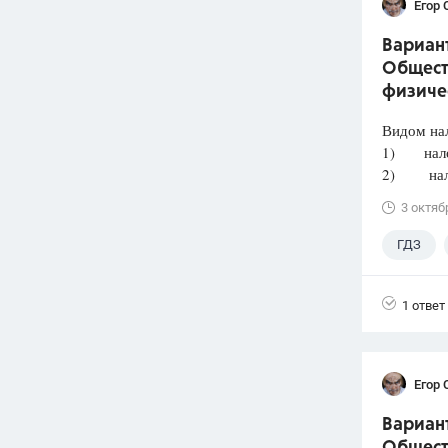
Егор 
Вариант
Общест
физиче
Видом нал
1) налог
2) налог
3 октяб
ГДЗ
Лазебни
1 ответ
Егор 
Вариант