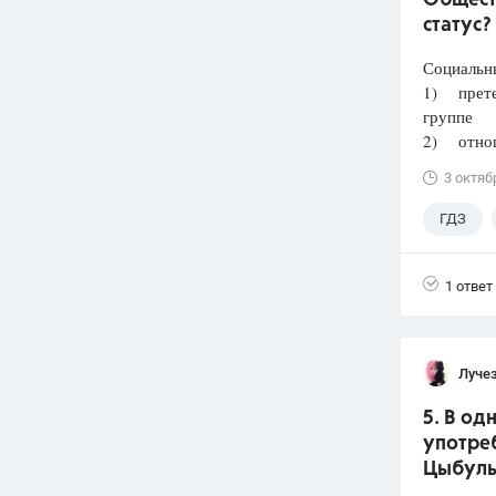
Общест
статус?
Социальн
1) претен
группе
2) отнош
3 октяб
ГДЗ
Лазебни
1 ответ
Луче
5. В о
употреб
Цыбульк