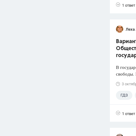
1 ответ
Леха
Вариант
Общест
государ
В государ
свободы. 
3 октяб
ГДЗ
Лазебни
1 ответ