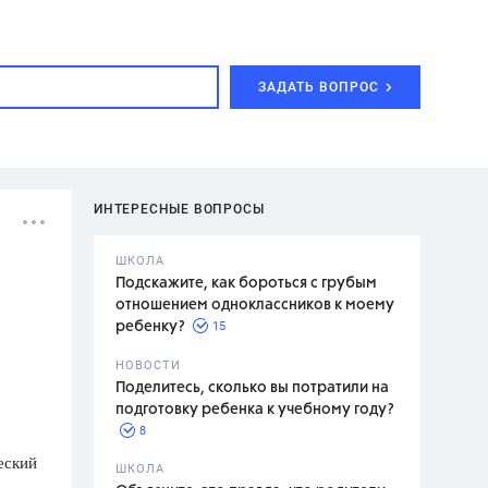
ЗАДАТЬ ВОПРОС
ИНТЕРЕСНЫЕ ВОПРОСЫ
ШКОЛА
Подскажите, как бороться с грубым
отношением одноклассников к моему
15
ребенку?
с,
7 класс,
НОВОСТИ
2 класс
Поделитесь, сколько вы потратили на
подготовку ребенка к учебному году?
8
еский
.,
ШКОЛА
асян Л.С.,