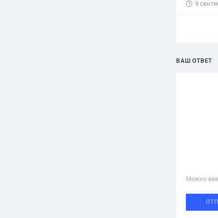
9 сентя
ВАШ ОТВЕТ
Можно вве
ОТ