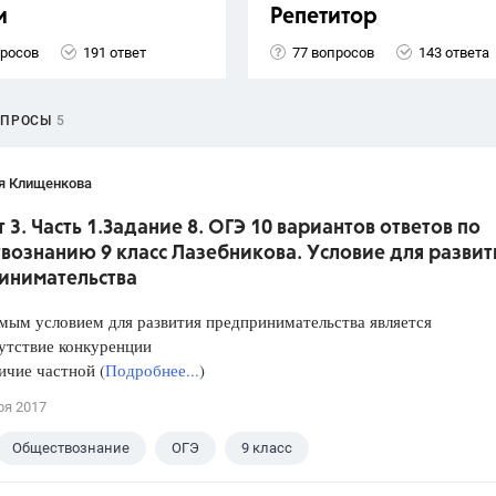
и
Репетитор
просов
191 ответ
77 вопросов
143 ответа
ОПРОСЫ
5
я Клищенкова
 3. Часть 1.Задание 8. ОГЭ 10 вариантов ответов по
вознанию 9 класс Лазебникова. Условие для развит
инимательства
мым условием для развития предпринимательства является
ствие конкуренции
ие частной (
Подробнее...
)
ря 2017
Обществознание
ОГЭ
9 класс
кова А.Ю.