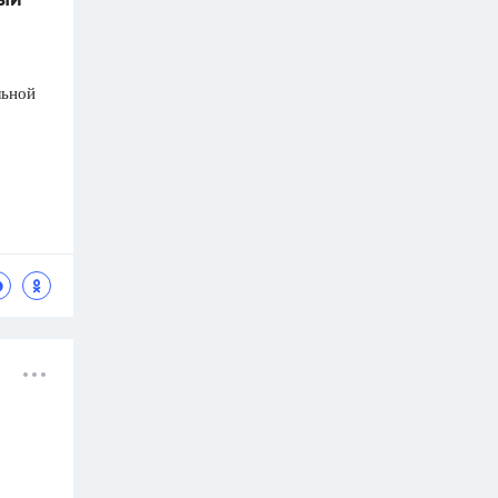
ный
льной