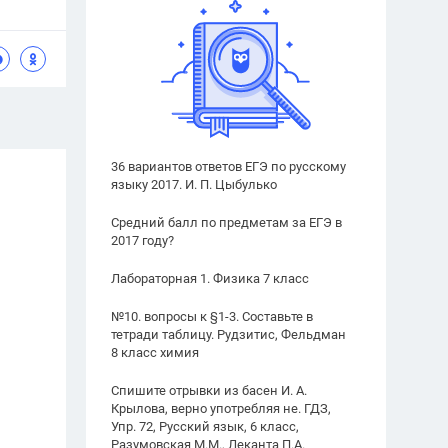
36 вариантов ответов ЕГЭ по русскому
языку 2017. И. П. Цыбулько
Средний балл по предметам за ЕГЭ в
2017 году?
Лабораторная 1. Физика 7 класс
№10. вопросы к §1-3. Составьте в
тетради таблицу. Рудзитис, Фельдман
8 класс химия
Спишите отрывки из басен И. А.
Крылова, верно употребляя не. ГДЗ,
Упр. 72, Русский язык, 6 класс,
Разумовская М.М., Леканта П.А.