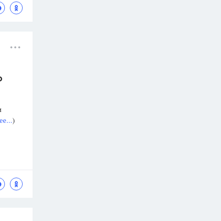
о
и
е...
)