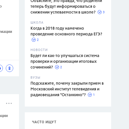
Объясните, это правда, что родители
о
теперь будут информироваться о
3
снижении успеваемости в школе?
ШКОЛА
спитание
Когда в 2018 году намечено
рмации
проведение основного периода ЕГЭ?
2
НОВОСТИ
Будет ли как-то улучшаться система
проверки и организации итоговых
2
сочинений?
ВУЗЫ
Подскажите, почему закрыли прием в
Московский институт телевидения и
1
радиовещания "Останкино"?
ации
ЧАСТО ИЩУТ