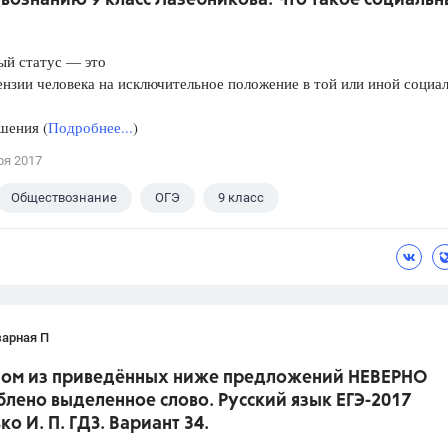
вознанию 9 класс Лазебникова. Что такое социаль
ый статус — это
зии человека на исключительное положение в той или иной социа
ения (
Подробнее...
)
ря 2017
Обществознание
ОГЭ
9 класс
кова А.Ю.
зарная П
дном из приведённых ниже предложений НЕВЕРНО
лено выделенное слово. Русский язык ЕГЭ-2017
о И. П. ГДЗ. Вариант 34.