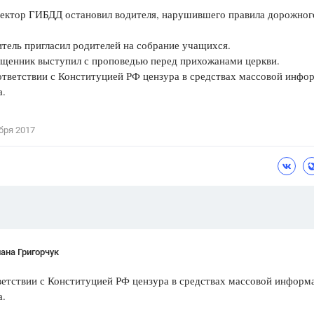
ктор ГИБДД остановил водителя, нарушившего правила дорожног
Цветков Л. А.
.
ль пригласил родителей на собрание учащихся.
Психология
нник выступил с проповедью перед прихожанами церкви.
Отношения,
Любовь,
Красота,
Во
тветствии с Конституцией РФ цензура в средствах массовой инфо
а.
ПОКАЗАТЬ ВСЕ
бря 2017
ана Григорчук
ветствии с Конституцией РФ цензура в средствах массовой информ
а.