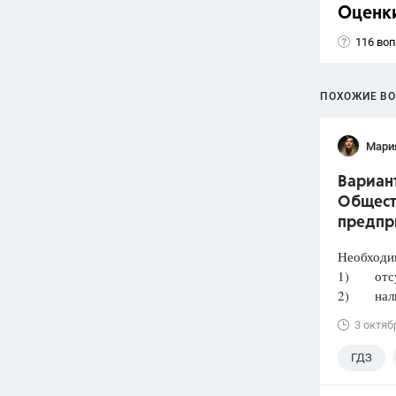
Оценк
116 во
ПОХОЖИЕ В
Мари
Вариант
Общест
предпр
Необходи
1) отсут
2) налич
3 октяб
ГДЗ
Лазебни