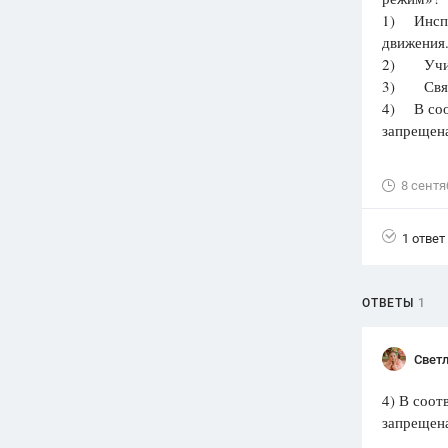
1) Инспе
Вузы
движения
1752
ответа
2) Учите
3) Свяще
Олимпиады
4) В соо
82
ответа
запрещен
Spotlight
1551
ответ
8 сентя
ГИА
280
ответов
1 ответ
ОТВЕТЫ
1
Светл
4) В соот
запрещен