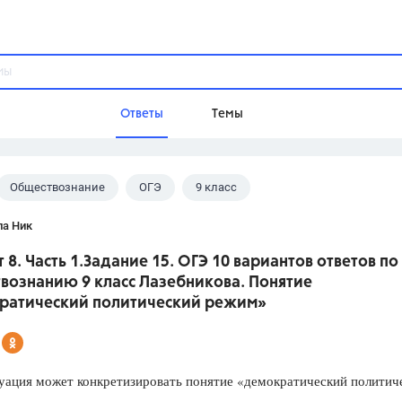
Ответы
Темы
Обществознание
ОГЭ
9 класс
ы
Домашнее задание
Русский язык,
Химия,
Геометрия,
кова А.Ю.
ла Ник
Обществознание,
Физика
 8. Часть 1.Задание 15. ОГЭ 10 вариантов ответов по
Школа
вознанию 9 класс Лазебникова. Понятие
9 класс,
8 класс,
11 класс,
10 клас
ратический политический режим»
6 класс,
4 класс,
5 класс,
1 класс,
Учебники
уация может конкретизировать понятие «демократический политич
Разумовская М.М.,
Габриелян О.С
Рудзитис Г.Е.,
Цыбулько И.П.,
Атан