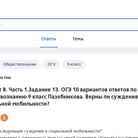
Ответы
Темы
Обществознание
ОГЭ
9 класс
ы
Домашнее задание
Русский язык,
Химия,
Геометрия,
кова А.Ю.
ла Ник
Обществознание,
Физика
 8. Часть 1.Задание 13. ОГЭ 10 вариантов ответов по
Школа
вознанию 9 класс Лазебникова. Верны ли суждения
9 класс,
8 класс,
11 класс,
10 клас
ьной мобильности?
6 класс,
4 класс,
5 класс,
1 класс,
Учебники
 следующие суждения о социальной мобильности?
Разумовская М.М.,
Габриелян О.С
ветствии с изменением людьми своей позиции в обществе различаю
Рудзитис Г.Е.,
Цыбулько И.П.,
Атан