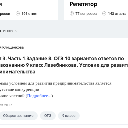
и
Репетитор
просов
191 ответ
77 вопросов
143 ответа
ОПРОСЫ
5
я Клищенкова
 3. Часть 1.Задание 8. ОГЭ 10 вариантов ответов по
вознанию 9 класс Лазебникова. Условие для развит
инимательства
мым условием для развития предпринимательства является
ствие конкуренции
ие частной (
Подробнее...
)
ря 2017
Обществознание
ОГЭ
9 класс
кова А.Ю.