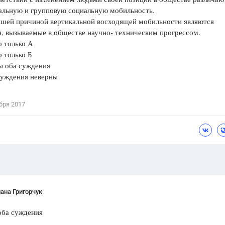
альную и групповую социальную мобильность.
Цветков Л. А.
йшей причиной вертикальной восходящей мобильности являются
, вызываемые в обществе научно- техническим прогрессом.
Психология
 только А
Отношения,
Любовь,
Красота,
Во
 только Б
 оба суждения
ПОКАЗАТЬ ВСЕ
уждения неверны
бря 2017
ана Григорчук
оба суждения