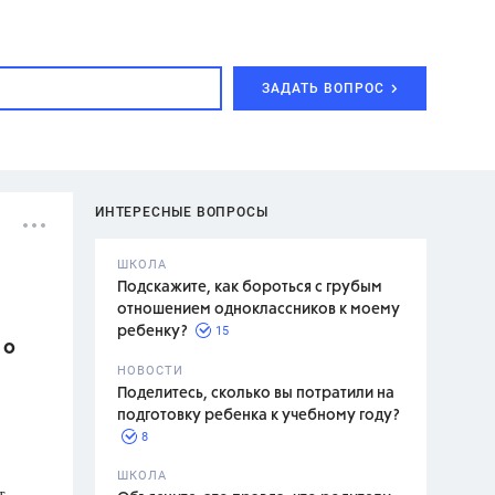
ЗАДАТЬ ВОПРОС
ИНТЕРЕСНЫЕ ВОПРОСЫ
ШКОЛА
Подскажите, как бороться с грубым
отношением одноклассников к моему
15
ребенку?
 о
с,
7 класс,
НОВОСТИ
2 класс
Поделитесь, сколько вы потратили на
подготовку ребенка к учебному году?
8
.,
ШКОЛА
т
асян Л.С.,