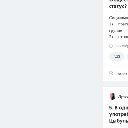
Общест
статус?
Социальн
1) претен
группе
2) отнош
3 октяб
ГДЗ
Лазебни
1 ответ
Луче
5. В о
употреб
Цыбульк