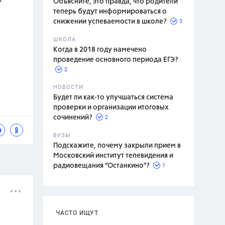
Объясните, это правда, что родители
теперь будут информироваться о
3
снижении успеваемости в школе?
ШКОЛА
спитание
Когда в 2018 году намечено
проведение основного периода ЕГЭ?
2
НОВОСТИ
Будет ли как-то улучшаться система
проверки и организации итоговых
2
сочинений?
ВУЗЫ
Подскажите, почему закрыли прием в
Московский институт телевидения и
1
радиовещания "Останкино"?
ЧАСТО ИЩУТ