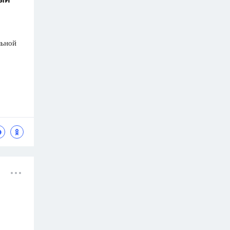
ный
льной