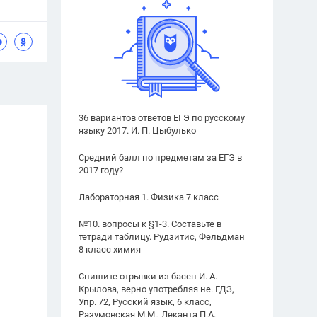
36 вариантов ответов ЕГЭ по русскому
языку 2017. И. П. Цыбулько
Средний балл по предметам за ЕГЭ в
2017 году?
Лабораторная 1. Физика 7 класс
№10. вопросы к §1-3. Составьте в
тетради таблицу. Рудзитис, Фельдман
8 класс химия
Спишите отрывки из басен И. А.
Крылова, верно употребляя не. ГДЗ,
Упр. 72, Русский язык, 6 класс,
Разумовская М.М., Леканта П.А.