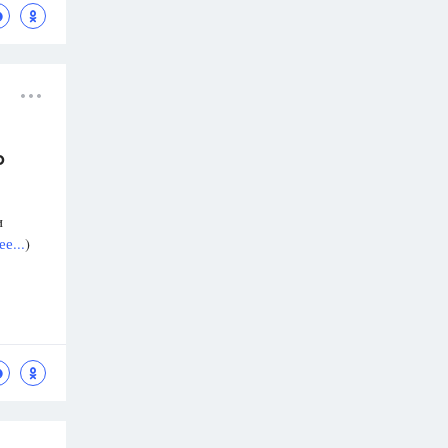
о
и
е...
)