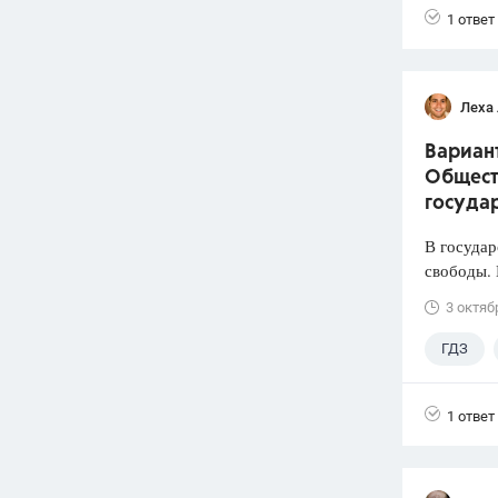
1 ответ
Леха
Вариант
Общест
государ
В государ
свободы. 
3 октяб
ГДЗ
Лазебни
1 ответ