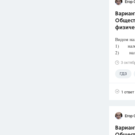
Егор 
Вариант
Общест
физиче
Видом нал
1) налог
2) налог
3 октяб
ГДЗ
Лазебни
1 ответ
Егор 
Вариант