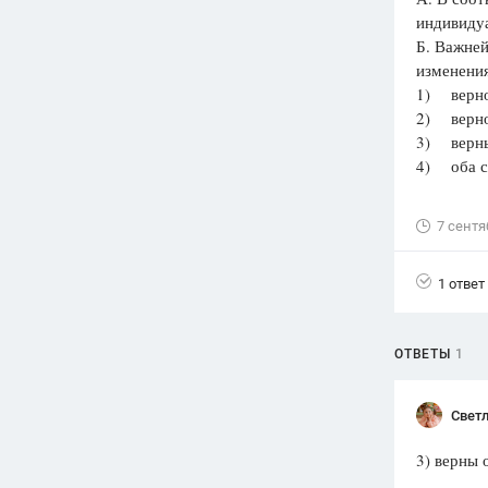
индивиду
Вузы
Б. Важне
1752
ответа
изменения
1) верно
Олимпиады
2) верно
82
ответа
3) верны
Spotlight
4) оба с
1551
ответ
ГИА
7 сентя
280
ответов
1 ответ
ОТВЕТЫ
1
Светл
3) верны 