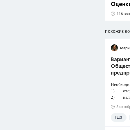
Оценк
116 во
ПОХОЖИЕ В
Мари
Вариант
Общест
предпр
Необходи
1) отсут
2) налич
3 октяб
ГДЗ
Лазебни