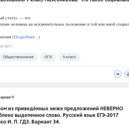
вознанию 9 класс Лазебникова. Что такое социаль
ый статус — это
зии человека на исключительное положение в той или иной социа
ения (
Подробнее...
)
ря 2017
Обществознание
ОГЭ
9 класс
кова А.Ю.
зарная П
дном из приведённых ниже предложений НЕВЕРНО
лено выделенное слово. Русский язык ЕГЭ-2017
о И. П. ГДЗ. Вариант 34.