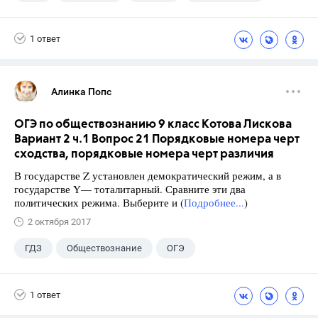
1 ответ
Алинка Попс
ОГЭ по обществознанию 9 класс Котова Лискова
Вариант 2 ч.1 Вопрос 21 Порядковые номера черт
сходства, порядковые номера черт различия
В государстве Z установлен демократический режим, а в
государстве Y— тоталитарный. Сравните эти два
политических режима. Выберите и (
Подробнее...
)
2 октября 2017
ГДЗ
Обществознание
ОГЭ
9 класс
+2
Котова О.А.
1 ответ
Лискова Т.Е.