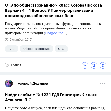
ОГЭ по обществознанию 9 класс Котова Лискова
Вариант 4 ч.1 Вопрос 9 Пример организации
производства общественных благ
Государство выполняет различные функции в экономической
жизни общества. Что из приведённого ниже является
примером организации (
Подробнее...
)
2 октября 2017
ГДЗ
Обществознание
ОГЭ
9 класс
+2
Котова О.А.
1 ответ
Лискова Т.Е.
Алексей Дедушев
Найдите объём № 1221 ГДЗ Геометрия 9 класс
Атанасян Л.С.
Найдите объём конуса, если площадь его основания равна Q,