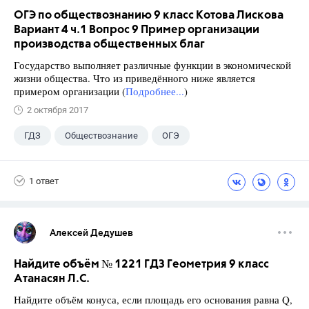
ОГЭ по обществознанию 9 класс Котова Лискова
Вариант 4 ч.1 Вопрос 9 Пример организации
производства общественных благ
Государство выполняет различные функции в экономической
жизни общества. Что из приведённого ниже является
примером организации (
Подробнее...
)
2 октября 2017
ГДЗ
Обществознание
ОГЭ
9 класс
+2
Котова О.А.
1 ответ
Лискова Т.Е.
Алексей Дедушев
Найдите объём № 1221 ГДЗ Геометрия 9 класс
Атанасян Л.С.
Найдите объём конуса, если площадь его основания равна Q,