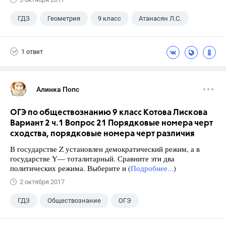
ГДЗ
Геометрия
9 класс
Атанасян Л.С.
1 ответ
Алинка Попс
ОГЭ по обществознанию 9 класс Котова Лискова
Вариант 2 ч.1 Вопрос 21 Порядковые номера черт
сходства, порядковые номера черт различия
В государстве Z установлен демократический режим, а в
государстве Y— тоталитарный. Сравните эти два
политических режима. Выберите и (
Подробнее...
)
2 октября 2017
ГДЗ
Обществознание
ОГЭ
9 класс
+2
Котова О.А.