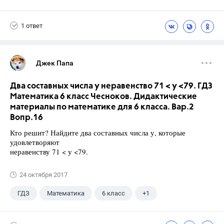
Чесноков А.С.
1 ответ
Джек Папа
Два составных числа у неравенство 71 < у <79. ГДЗ
Математика 6 класс Чесноков. Дидактические
материалы по математике для 6 класса. Вар.2
Вопр.16
Кто решит? Найдите два составных числа у, которые
удовлетворяют
неравенству 71 < у <79.
24 октября 2017
ГДЗ
Математика
6 класс
+1
Чесноков А.С.