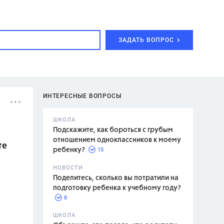
ЗАДАТЬ ВОПРОС
ИНТЕРЕСНЫЕ ВОПРОСЫ
ШКОЛА
Подскажите, как бороться с грубым
отношением одноклассников к моему
те
15
ребенку?
с,
7 класс,
НОВОСТИ
2 класс
Поделитесь, сколько вы потратили на
подготовку ребенка к учебному году?
8
.,
ШКОЛА
асян Л.С.,