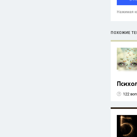
Нажимая кн
ПОХОЖИЕ Т
Психо
122 во