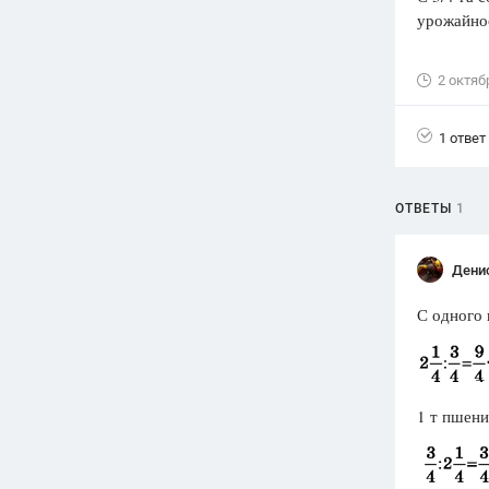
урожайнос
Вузы
1752
ответа
2 октяб
Олимпиады
82
ответа
1 ответ
Spotlight
1551
ответ
ОТВЕТЫ
1
ГИА
280
ответов
Дени
С одного 
1 т пшени