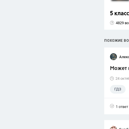
5 класс
4829 в
ПОХОЖИЕ В
Алек
Может 
24 октя
ГДЗ
1 ответ