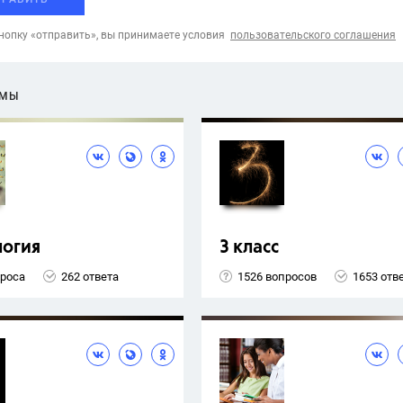
опку «отправить», вы принимаете условия
пользовательского соглашения
ЕМЫ
логия
3 класс
проса
262 ответа
1526 вопросов
1653 отв