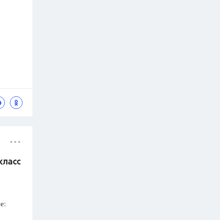
класс
е: