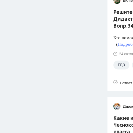
Бил 
Решите 
Дидакти
Вопр.3
Кто помо
(
Подробн
24 октя
ГДЗ
1 ответ
Джек
Какие и
Чеснок
класса.