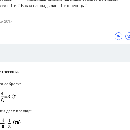
ти с 1 га? Какая площадь даст 1 т пшеницы?
Цветков Л. А.
Психология
ря 2017
Отношения,
Любовь,
Красота,
Во
ПОКАЗАТЬ ВСЕ
с Степашин
га собрали:
цы даст площадь: