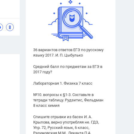
36 вариантов ответов ЕГЭ по русскому
языку 2017. И. П. Цыбулько
Средний балл по предметам за ЕГЭ в
2017 году?
Лабораторная 1. Физика 7 класс
№10. вопросы к §1-3. Составьте в
тетради таблицу. Рудзитис, Фельдман
8 класс химия
Спишите отрывки из басен И. А.
Крылова, верно употребляя не. ГДЗ,
Упр. 72, Русский язык, 6 класс,
Разумовская М.М., Леканта П.А.