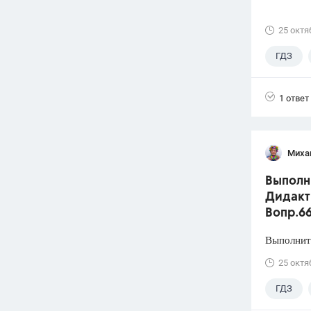
25 октя
ГДЗ
1 ответ
Миха
Выполни
Дидакти
Вопр.6
Выполните
25 октя
ГДЗ