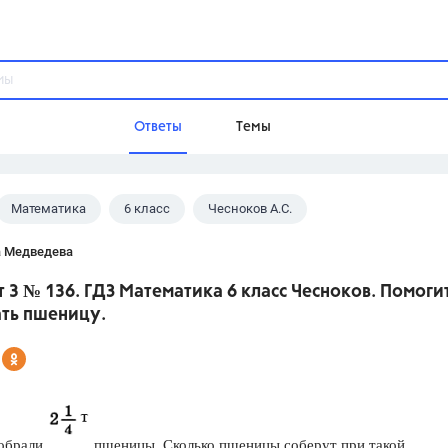
Ответы
Темы
Математика
6 класс
Чесноков А.С.
ы
Домашнее задание
Русский язык,
Химия,
Геометрия,
а Медведева
Обществознание,
Физика
 3 № 136. ГДЗ Математика 6 класс Чесноков. Помоги
Школа
ать пшеницу.
9 класс,
8 класс,
11 класс,
10 клас
6 класс,
4 класс,
5 класс,
1 класс,
Учебники
Разумовская М.М.,
Габриелян О.С
собрали
пшеницы. Сколько пшеницы соберут при такой
Рудзитис Г.Е.,
Цыбулько И.П.,
Атан