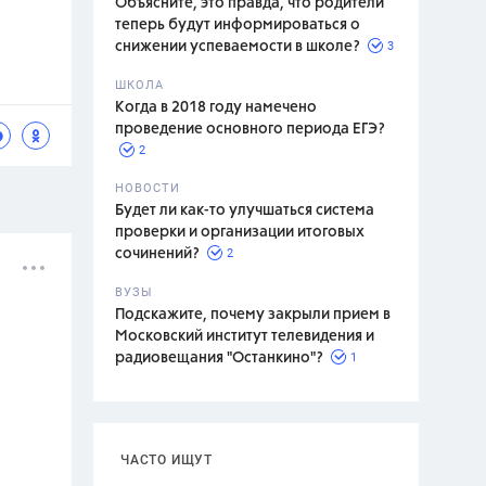
Объясните, это правда, что родители
теперь будут информироваться о
3
снижении успеваемости в школе?
ШКОЛА
спитание
Когда в 2018 году намечено
проведение основного периода ЕГЭ?
2
НОВОСТИ
Будет ли как-то улучшаться система
проверки и организации итоговых
2
сочинений?
ВУЗЫ
Подскажите, почему закрыли прием в
Московский институт телевидения и
1
радиовещания "Останкино"?
ЧАСТО ИЩУТ