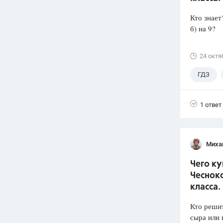
Кто знает
б) на 9?
24 октя
ГДЗ
1 ответ
Миха
Чего ку
Чеснок
класса.
Кто решит
сыра или 