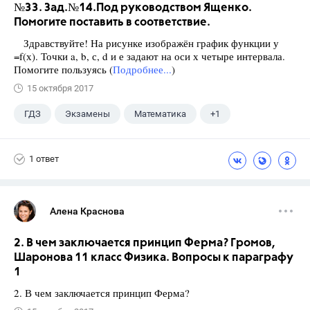
№33. Зад.№14.Под руководством Ященко.
Помогите поставить в соответствие.
Здравствуйте! На рисунке изображён график функции у
=f(х). Точки a, b, с, d и е задают на оси х четыре интервала.
Помогите пользуясь (
Подробнее...
)
15 октября 2017
ГДЗ
Экзамены
Математика
+1
Ященко И.В.
1 ответ
Алена Краснова
2. В чем заключается принцип Ферма? Громов,
Шаронова 11 класс Физика. Вопросы к параграфу
1
2. В чем заключается принцип Ферма?