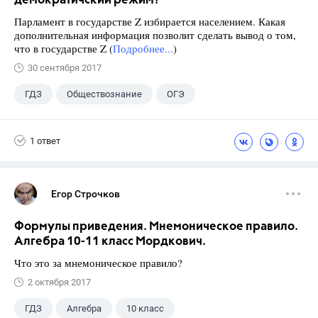
демократичский режим?
Парламент в государстве Z избирается населением. Какая
дополнительная информация позволит сделать вывод о том,
что в государстве Z (
Подробнее...
)
30 сентября 2017
ГДЗ
Обществознание
ОГЭ
9 класс
+2
Котова О.А.
1 ответ
Лискова Т.Е.
Егор Строчков
Формулы приведения. Мнемоническое правило.
Алгебра 10-11 класс Мордкович.
Что это за мнемоническое правило?
2 октября 2017
ГДЗ
Алгебра
10 класс