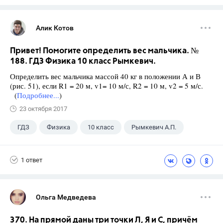
Алик Котов
Привет! Помогите определить вес мальчика. №
188. ГДЗ Физика 10 класс Рымкевич.
Определить вес мальчика массой 40 кг в положении А и В
(рис. 51), если R1 = 20 м, v1= 10 м/с, R2 = 10 м, v2 = 5 м/с.
(
Подробнее...
)
23 октября 2017
ГДЗ
Физика
10 класс
Рымкевич А.П.
1 ответ
Ольга Медведева
370. На прямой даны три точки Л, Я и С, причём