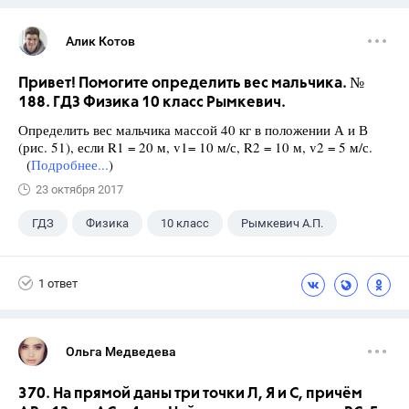
Алик Котов
Привет! Помогите определить вес мальчика. №
188. ГДЗ Физика 10 класс Рымкевич.
Определить вес мальчика массой 40 кг в положении А и В
(рис. 51), если R1 = 20 м, v1= 10 м/с, R2 = 10 м, v2 = 5 м/с.
(
Подробнее...
)
23 октября 2017
ГДЗ
Физика
10 класс
Рымкевич А.П.
1 ответ
Ольга Медведева
370. На прямой даны три точки Л, Я и С, причём