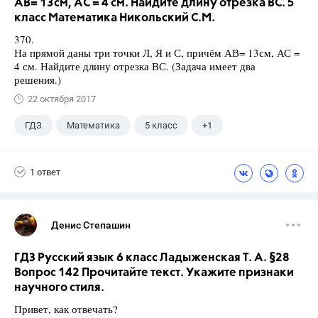
АВ= 13см, АС = 4 см. Найдите длину отрезка ВС. 5
класс Математика Никольский С.М.
370.
На прямой даны три точки Л, Я и С, причём АВ= 13см, АС =
4 см. Найдите длину отрезка ВС. (Задача имеет два
решения.)
22 октября 2017
ГДЗ
Математика
5 класс
+1
Никольский С.М.
1 ответ
Денис Степашин
ГДЗ Русский язык 6 класс Ладыженская Т. А. §28
Вопрос 142 Прочитайте текст. Укажите признаки
научного стиля.
Привет, как отвечать?