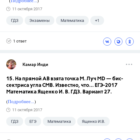
(
Подробнее...
)
11 октября 2017
ГДЗ
Экзамены
Математика
+1
Ященко И.В.
1 ответ
Камар Инди
15. На прямой АВ взята точка М. Луч MD — бис-
сектриса угла СМВ. Известно, что... ЕГЭ-2017
Математика Ященко И. В. ГДЗ. Вариант 27.
(
Подробнее...
)
11 октября 2017
ГДЗ
ЕГЭ
Математика
Ященко И.В.