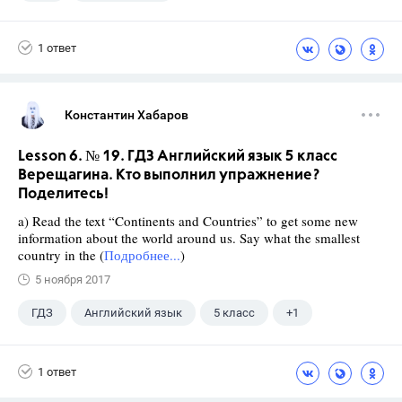
Ладыженская Т.А.
+1
7 класс
1 ответ
Константин Хабаров
Lesson 6. № 19. ГДЗ Английский язык 5 класс
Верещагина. Кто выполнил упражнение?
Поделитесь!
a) Read the text “Continents and Countries” to get some new
information about the world around us. Say what the smallest
country in the (
Подробнее...
)
5 ноября 2017
ГДЗ
Английский язык
5 класс
+1
Верещагина И.Н.
1 ответ