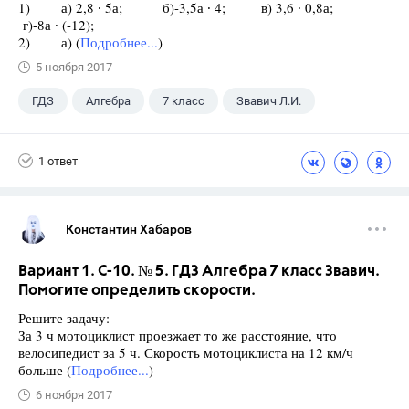
1) а) 2,8 ∙ 5а; б)-3,5а ∙ 4; в) 3,6 ∙ 0,8а;
г)-8а ∙ (-12);
2) а) (
Подробнее...
)
5 ноября 2017
ГДЗ
Алгебра
7 класс
Звавич Л.И.
1 ответ
Константин Хабаров
Вариант 1. С-10. № 5. ГДЗ Алгебра 7 класс Звавич.
Помогите определить скорости.
Решите задачу:
За 3 ч мотоциклист проезжает то же расстояние, что
велосипедист за 5 ч. Скорость мотоциклиста на 12 км/ч
больше (
Подробнее...
)
6 ноября 2017