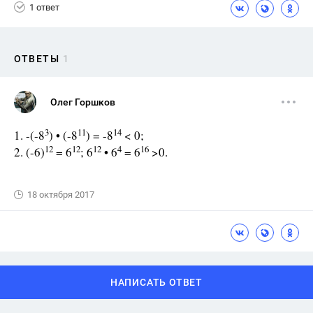
1 ответ
ОТВЕТЫ
1
Олег Горшков
3
11
14
1. -(-8
) • (-8
) = -8
< 0;
12
12
12
4
16
2. (-6)
= 6
; 6
• 6
= 6
>0.
18 октября 2017
НАПИСАТЬ ОТВЕТ