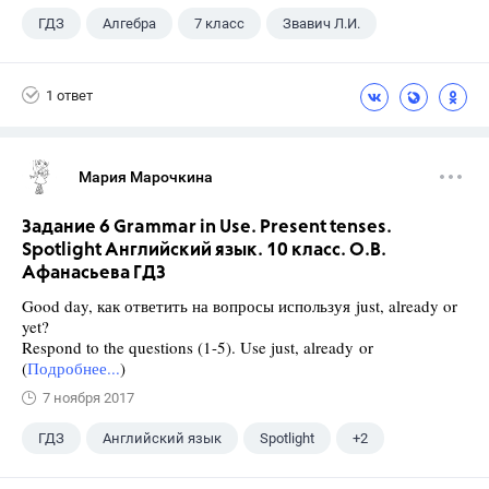
ГДЗ
Алгебра
7 класс
Звавич Л.И.
1 ответ
Мария Марочкина
Задание 6 Grammar in Use. Present tenses.
Spotlight Английский язык. 10 класс. О.В.
Афанасьева ГДЗ
Good day, как ответить на вопросы используя just, already or
yet?
Respond to the questions (1-5). Use just, already or
(
Подробнее...
)
7 ноября 2017
ГДЗ
Английский язык
Spotlight
+2
Афанасьева О. В.
10 класс