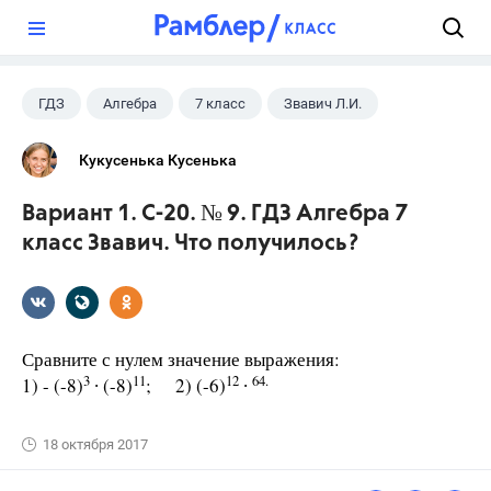
?
ГДЗ
Алгебра
7 класс
Звавич Л.И.
Кукусенька Кусенька
Вариант 1. С-20. № 9. ГДЗ Алгебра 7
класс Звавич. Что получилось?
Сравните с нулем значение выражения:
3
11
12
64.
1) - (-8)
∙ (-8)
; 2) (-6)
∙
18 октября 2017