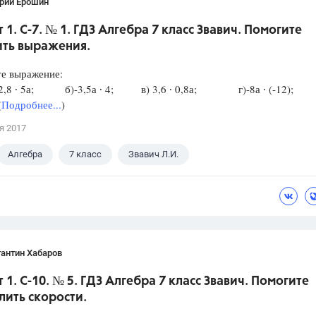
рий Ерошин
 1. С-7. № 1. ГДЗ Алгебра 7 класс Звавич. Помогите
ить выражения.
е выражение:
,8 ∙ 5а; б)-3,5а ∙ 4; в) 3,6 ∙ 0,8а; г)-8а ∙ (-12);
(
Подробнее...
)
я 2017
Алгебра
7 класс
Звавич Л.И.
антин Хабаров
 1. С-10. № 5. ГДЗ Алгебра 7 класс Звавич. Помогите
лить скорости.