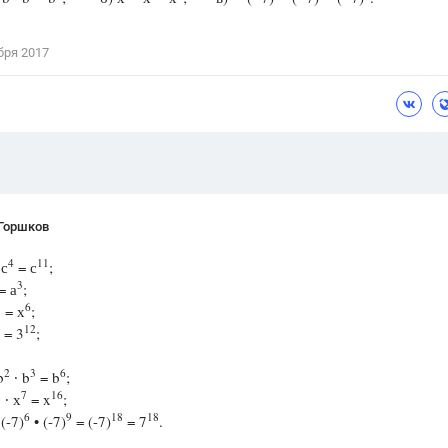
Цветков Л. А.
бря 2017
Психология
Отношения,
Любовь,
Красота,
Во
ПОКАЗАТЬ ВСЕ
 Горшков
4
11
 с
= с
;
3
= а
;
3
6
= х
;
12
= 3
;
2
3
6
b
∙ b
= b
;
3
7
16
∙ х
= x
;
6
9
18
18
 (-7)
• (-7)
= (-7)
= 7
.