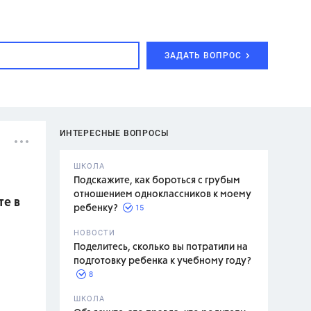
ЗАДАТЬ ВОПРОС
ИНТЕРЕСНЫЕ ВОПРОСЫ
ШКОЛА
Подскажите, как бороться с грубым
отношением одноклассников к моему
те в
15
ребенку?
с,
7 класс,
НОВОСТИ
2 класс
Поделитесь, сколько вы потратили на
подготовку ребенка к учебному году?
8
.,
ШКОЛА
асян Л.С.,