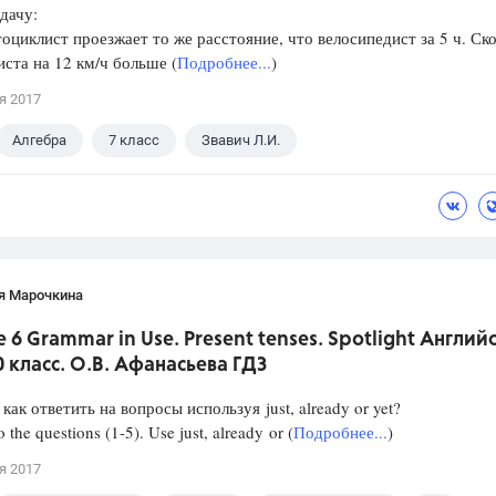
дачу:
тоциклист проезжает то же расстояние, что велосипедист за 5 ч. Ск
ста на 12 км/ч больше (
Подробнее...
)
я 2017
Алгебра
7 класс
Звавич Л.И.
я Марочкина
 6 Grammar in Use. Present tenses. Spotlight Англий
0 класс. О.В. Афанасьева ГДЗ
как ответить на вопросы используя just, already or yet?
 the questions (1-5). Use just, already or (
Подробнее...
)
я 2017