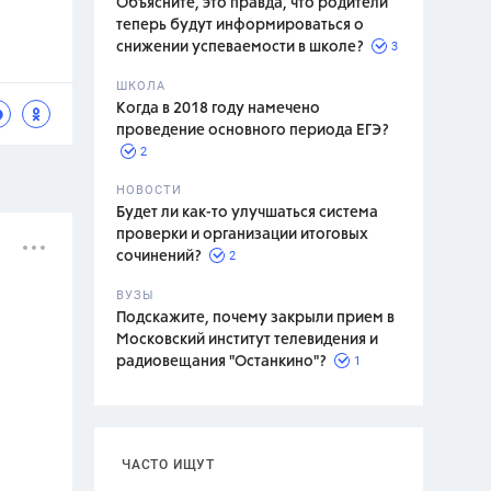
Объясните, это правда, что родители
теперь будут информироваться о
3
снижении успеваемости в школе?
ШКОЛА
спитание
Когда в 2018 году намечено
проведение основного периода ЕГЭ?
2
НОВОСТИ
Будет ли как-то улучшаться система
проверки и организации итоговых
2
сочинений?
ВУЗЫ
Подскажите, почему закрыли прием в
Московский институт телевидения и
1
радиовещания "Останкино"?
ЧАСТО ИЩУТ