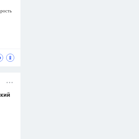
орость
ский