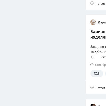
1 ответ
Дарь
Вариант
издели
Завод по 
102,5%. У
1) сколь
5 ноябр
ГДЗ
1 ответ