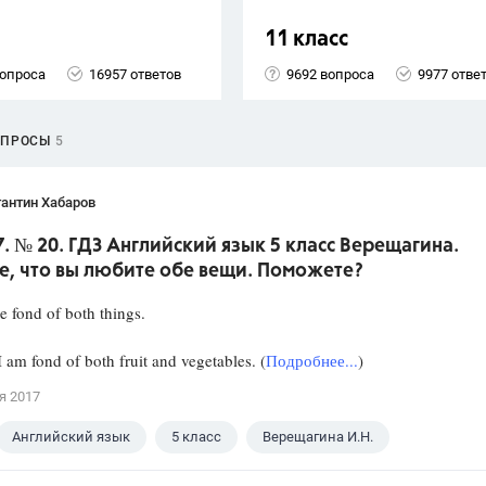
11 класс
вопроса
16957 ответов
9692 вопроса
9977 отве
ОПРОСЫ
5
антин Хабаров
7. № 20. ГДЗ Английский язык 5 класс Верещагина.
е, что вы любите обе вещи. Поможете?
e fond of both things.
 am fond of both fruit and vegetables. (
Подробнее...
)
я 2017
Английский язык
5 класс
Верещагина И.Н.