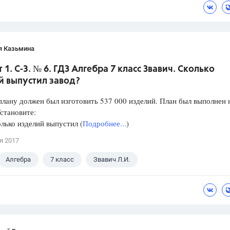
я Казьмина
 1. С-3. № 6. ГДЗ Алгебра 7 класс Звавич. Сколько
й выпустил завод?
плану должен был изготовить 537 000 изделий. План был выполнен 
становите:
ко изделий выпустил (
Подробнее...
)
я 2017
Алгебра
7 класс
Звавич Л.И.