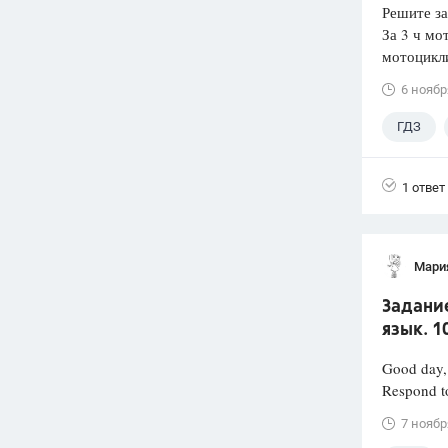
Решите за
За 3 ч мо
мотоцикли
6 ноябр
ГДЗ
1 ответ
Мари
Задание
язык. 1
Good day, 
Respond to
7 ноябр