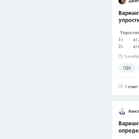
Дмит
Вариант
упрост
Упростит
1) а) 2
2) а) 
5 ноябр
ГДЗ
1 ответ
Конст
Вариант
опреде