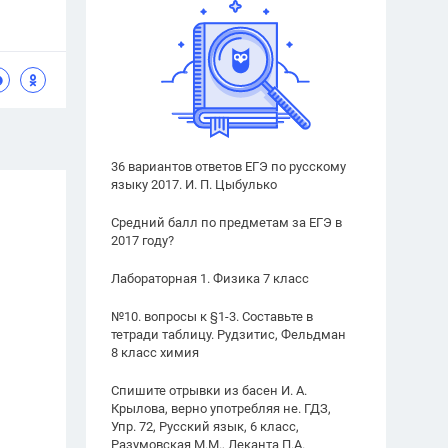
36 вариантов ответов ЕГЭ по русскому
языку 2017. И. П. Цыбулько
Средний балл по предметам за ЕГЭ в
2017 году?
Лабораторная 1. Физика 7 класс
№10. вопросы к §1-3. Составьте в
тетради таблицу. Рудзитис, Фельдман
8 класс химия
Спишите отрывки из басен И. А.
Крылова, верно употребляя не. ГДЗ,
Упр. 72, Русский язык, 6 класс,
Разумовская М.М., Леканта П.А.