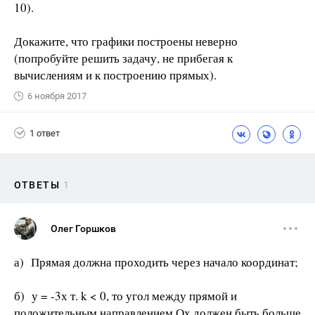
10).
Докажите, что графики построены неверно
(попробуйте решить задачу, не прибегая к
вычислениям и к построению прямых).
6 ноября 2017
1 ответ
ОТВЕТЫ
1
Олег Горшков
а) Прямая должна проходить через начало координат;
б) у = -3х т. k < 0, то угол между прямой и
положительным направлением Ох должен быть больше