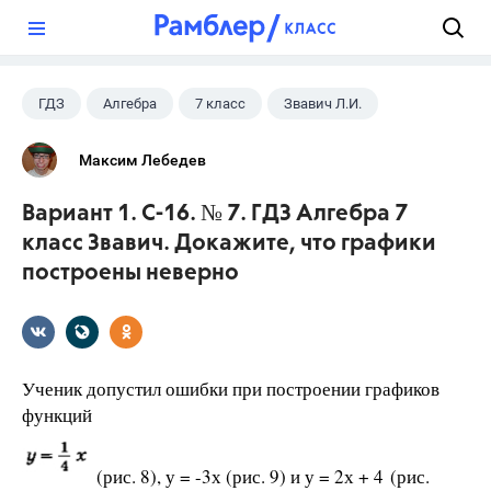
?
ГДЗ
Алгебра
7 класс
Звавич Л.И.
Максим Лебедев
Вариант 1. С-16. № 7. ГДЗ Алгебра 7
класс Звавич. Докажите, что графики
построены неверно
Ученик допустил ошибки при построении графиков
функций
(рис. 8), у = -3х (рис. 9) и у = 2х + 4 (рис.