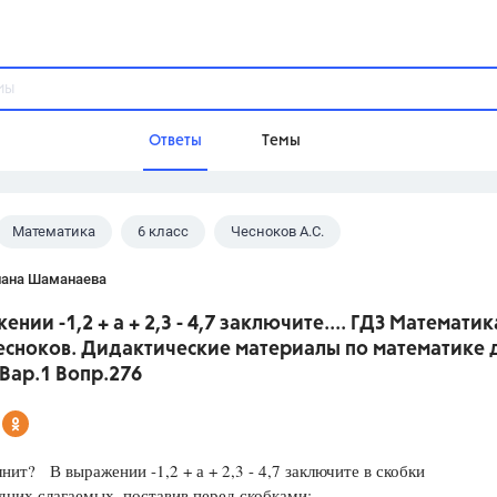
Ответы
Темы
Математика
6 класс
Чесноков А.С.
ы
Домашнее задание
Русский язык,
Химия,
Геометрия,
лана Шаманаева
Обществознание,
Физика
ении -1,2 + а + 2,3 - 4,7 заключите.... ГДЗ Математик
Школа
есноков. Дидактические материалы по математике 
9 класс,
8 класс,
11 класс,
10 клас
 Вар.1 Вопр.276
6 класс,
4 класс,
5 класс,
1 класс,
Учебники
нит? В выражении -1,2 + а + 2,3 - 4,7 заключите в скобки
Разумовская М.М.,
Габриелян О.С
дних слагаемых, поставив перед скобками:
Рудзитис Г.Е.,
Цыбулько И.П.,
Атан