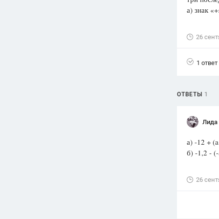
а) знак «+
Вузы
1752
ответа
26 сент
Олимпиады
82
ответа
1 ответ
Spotlight
1551
ответ
ОТВЕТЫ
1
ГИА
280
ответов
Лида
а) -12 + 
б) -1,2 - (
26 сент