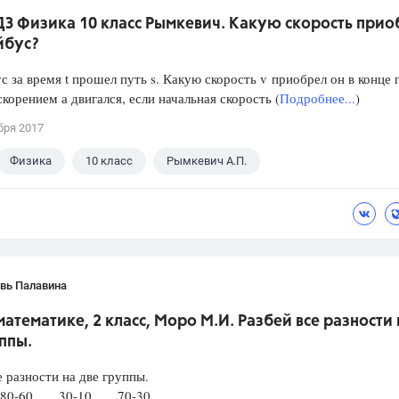
ДЗ Физика 10 класс Рымкевич. Какую скорость прио
йбус?
с за время t прошел путь s. Какую скорость v приобрел он в конце 
скорением а двигался, если начальная скорость (
Подробнее...
)
бря 2017
Физика
10 класс
Рымкевич А.П.
вь Палавина
математике, 2 класс, Моро М.И. Разбей все разности 
ппы.
е разности на две группы.
80-60 30-10 70-30