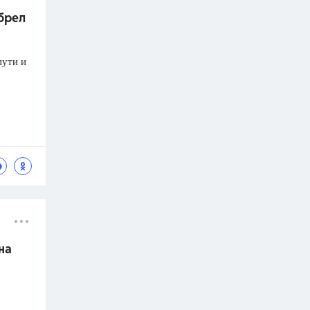
брел
пути и
на