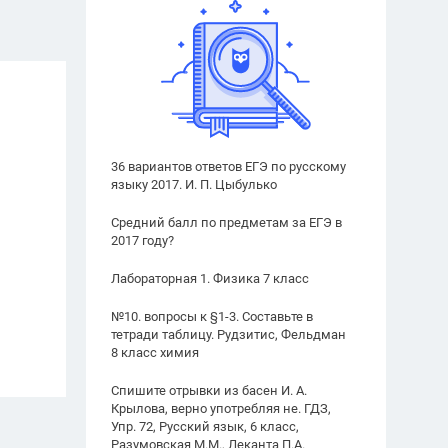
36 вариантов ответов ЕГЭ по русскому
языку 2017. И. П. Цыбулько
Средний балл по предметам за ЕГЭ в
2017 году?
Лабораторная 1. Физика 7 класс
№10. вопросы к §1-3. Составьте в
тетради таблицу. Рудзитис, Фельдман
8 класс химия
Спишите отрывки из басен И. А.
Крылова, верно употребляя не. ГДЗ,
Упр. 72, Русский язык, 6 класс,
Разумовская М.М., Леканта П.А.