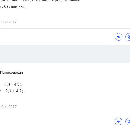
»; б) знак «-».
Цветков Л. А.
Психология
ября 2017
Отношения,
Любовь,
Красота,
Во
ПОКАЗАТЬ ВСЕ
 Паниковская
(a + 2,3 - 4,7);
-a - 2,3 + 4,7).
ября 2017