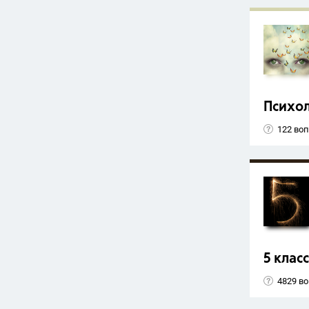
Психо
122 во
5 класс
4829 в