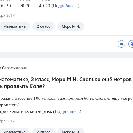
50-30 90-70 40-20 (
Подробнее...
)
бря 2017
Математика
2 класс
Моро М.И.
а Серафимовна
математике, 2 класс, Моро М.И. Сколько ещё метров
сь проплыть Коле?
ожки в бассейне 100 м. Коля уже проплыл 60 м. Сколько ещё метро
проплыть?
три схематический чертёж (
Подробнее...
)
бря 2017
Математика
2 класс
Моро М.И.