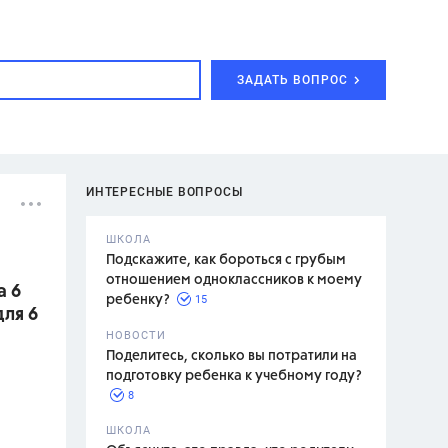
ЗАДАТЬ ВОПРОС
ИНТЕРЕСНЫЕ ВОПРОСЫ
ШКОЛА
Подскажите, как бороться с грубым
отношением одноклассников к моему
а 6
15
ребенку?
для 6
с,
7 класс,
НОВОСТИ
2 класс
Поделитесь, сколько вы потратили на
подготовку ребенка к учебному году?
8
.,
ШКОЛА
асян Л.С.,