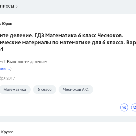
ОПРОСЫ
5
с Юров
те деление. ГДЗ Математика 6 класс Чесноков.
ческие материалы по математике для 6 класса. Вар
61
ет? Выполните деление:
ее...
)
бря 2017
Математика
6 класс
Чесноков А.С.
 Кругло