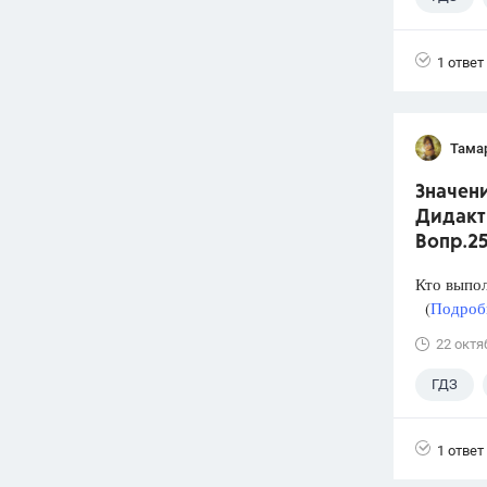
1 ответ
Тама
Значени
Дидакти
Вопр.2
Кто выпо
(
Подробн
22 октя
ГДЗ
1 ответ