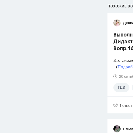
ПОХОЖИЕ В
Дени
Выполни
Дидакти
Вопр.1
Кто смож
(
Подробн
20 октя
ГДЗ
1 ответ
Ольга