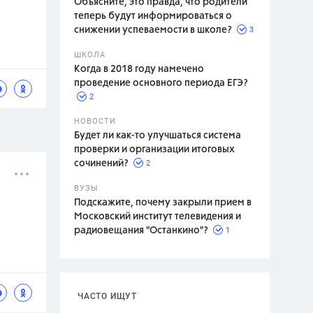
Объясните, это правда, что родители
теперь будут информироваться о
3
снижении успеваемости в школе?
ШКОЛА
спитание
Когда в 2018 году намечено
проведение основного периода ЕГЭ?
2
НОВОСТИ
Будет ли как-то улучшаться система
проверки и организации итоговых
2
сочинений?
ВУЗЫ
Подскажите, почему закрыли прием в
Московский институт телевидения и
1
радиовещания "Останкино"?
ЧАСТО ИЩУТ