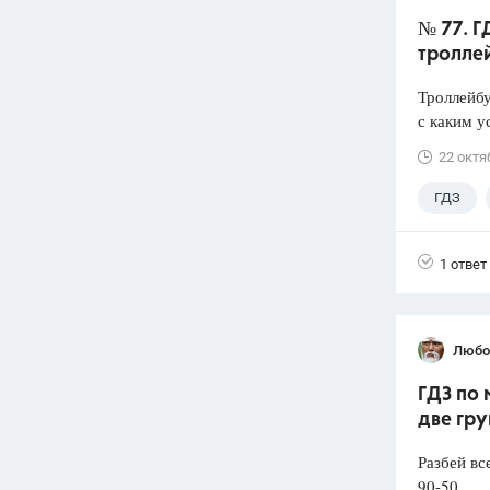
№ 77. Г
тролле
Троллейбу
с каким у
22 октя
ГДЗ
1 ответ
Любо
ГДЗ по 
две гру
Разбей вс
90-50 