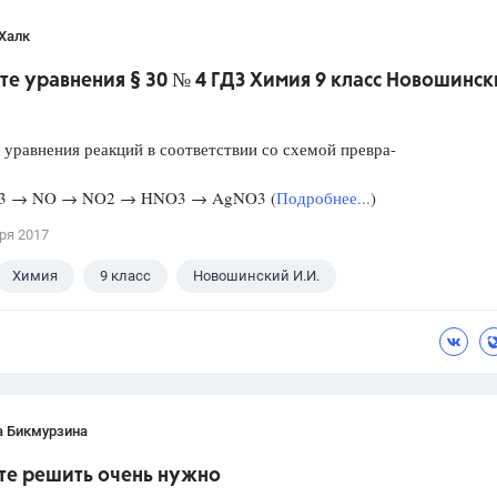
Халк
те уравнения § 30 № 4 ГДЗ Химия 9 класс Новошинс
 уравнения реакций в соответствии со схемой превра-
3 → NO → NO2 → HNO3 → AgNO3 (
Подробнее...
)
ря 2017
Химия
9 класс
Новошинский И.И.
а Бикмурзина
те решить очень нужно