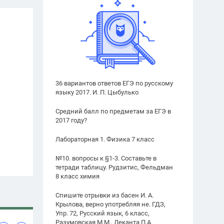
36 вариантов ответов ЕГЭ по русскому
языку 2017. И. П. Цыбулько
Средний балл по предметам за ЕГЭ в
2017 году?
Лабораторная 1. Физика 7 класс
№10. вопросы к §1-3. Составьте в
тетради таблицу. Рудзитис, Фельдман
8 класс химия
Спишите отрывки из басен И. А.
Крылова, верно употребляя не. ГДЗ,
Упр. 72, Русский язык, 6 класс,
Разумовская М.М., Леканта П.А.