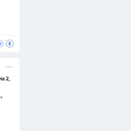
а 2,
те