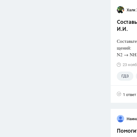
Халк 
Составь
И.И.
Составьте
щений:
N2 → NH
23 нояб
ГДЗ
1 ответ
Наин
Помоги