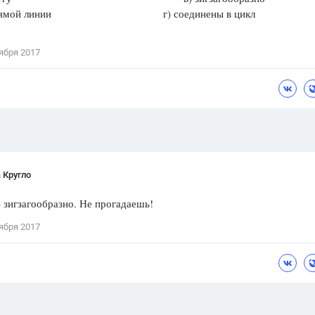
 прямой линии г) соединены в цикл
Цветков Л. А.
Психология
ября 2017
Отношения,
Любовь,
Красота,
Во
ПОКАЗАТЬ ВСЕ
 Кругло
) зигзагообразно. Не прогадаешь!
ября 2017