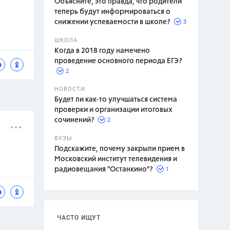
Объясните, это правда, что родители
теперь будут информироваться о
3
снижении успеваемости в школе?
ШКОЛА
спитание
Когда в 2018 году намечено
проведение основного периода ЕГЭ?
2
НОВОСТИ
Будет ли как-то улучшаться система
проверки и организации итоговых
2
сочинений?
ВУЗЫ
Подскажите, почему закрыли прием в
Московский институт телевидения и
1
радиовещания "Останкино"?
ЧАСТО ИЩУТ