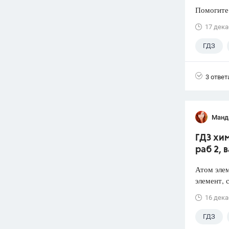
Помогите
17 дека
ГДЗ
3 ответ
Манд
ГДЗ хим
раб 2, 
Атом элем
элемент, 
16 дека
ГДЗ