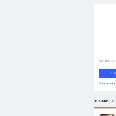
Можно вве
ОТ
Нажимая кн
ПОХОЖИЕ Т