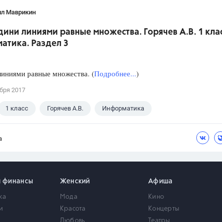
лл Маврикин
дини линиями равные множества. Горячев А.В. 1 кла
атика. Раздел 3
иниями равные множества. (
Подробнее...
)
бря 2017
1 класс
Горячев А.В.
Информатика
а
и финансы
Женский
Афиша
ка
Мода
Кино
и
Красота
Концерты
Любовь
Театры