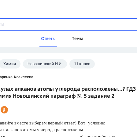
Ответы
Темы
Химия
Новошинский И.И.
11 класс
ы
Домашнее задание
Русский язык,
Химия,
Геометрия,
аринка Алексеева
Обществознание,
Физика
улах алканов атомы углерода расположены...? ГДЗ
Школа
химия Новошинский параграф № 5 задание 2
9 класс,
8 класс,
11 класс,
10 клас
6 класс,
4 класс,
5 класс,
1 класс,
Учебники
авайте вместе выберем верный ответ) Вот условие:
ах алканов атомы углерода расположены
Разумовская М.М.,
Габриелян О.С
о кругу в) зигзагообразно
Рудзитис Г.Е.,
Цыбулько И.П.,
Атан