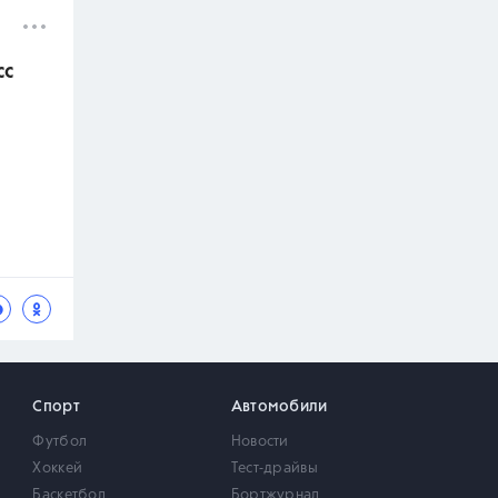
сс
Спорт
Автомобили
Футбол
Новости
Хоккей
Тест-драйвы
Баскетбол
Бортжурнал