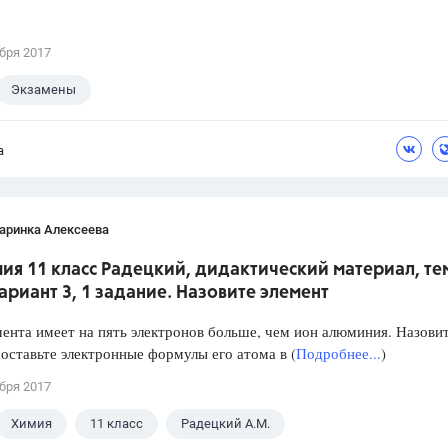
бря 2017
Экзамены
а
аринка Алексеева
ия 11 класс Радецкий, дидактический материал, тем
вариант 3, 1 задание. Назовите элемент
ента имеет на пять электронов больше, чем ион алюминия. Назови
составьте электронные формулы его атома в (
Подробнее...
)
бря 2017
Химия
11 класс
Радецкий А.М.