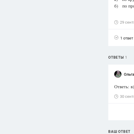
б) по
Вузы
1752
ответа
29 сент
Олимпиады
82
ответа
1 ответ
Spotlight
1551
ответ
ОТВЕТЫ
1
ГИА
280
ответов
Ольга
Ответь: в
30 сент
ВАШ ОТВЕТ