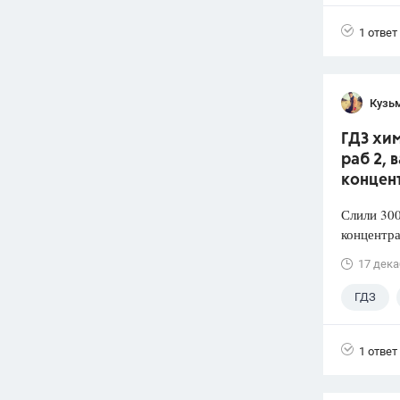
1 ответ
Кузь
ГДЗ хим
раб 2, 
концен
Слили 300
концентра
17 дека
ГДЗ
1 ответ