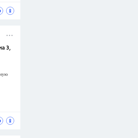
а 3,
рную