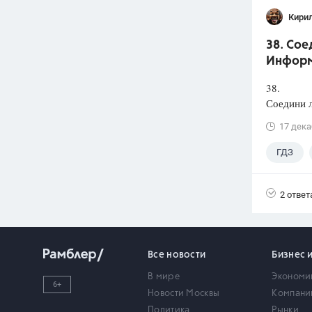
Кири
38. Сое
Информ
38.
Соедини л
17 дека
ГДЗ
2 ответ
Все новости
Бизнес 
В мире
Экономи
6+
Новости Москвы
Компани
Политика
Рынки