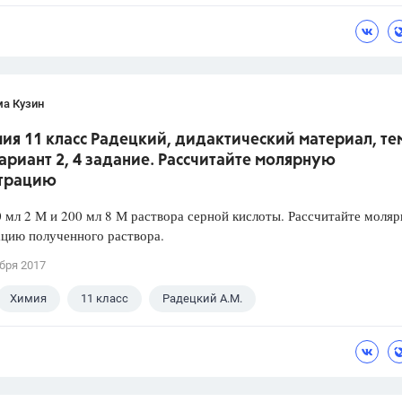
ма Кузин
ия 11 класс Радецкий, дидактический материал, тем
вариант 2, 4 задание. Рассчитайте молярную
трацию
 мл 2 М и 200 мл 8 М раствора серной кислоты. Рассчитайте моля
цию полученного раствора.
бря 2017
Химия
11 класс
Радецкий А.М.