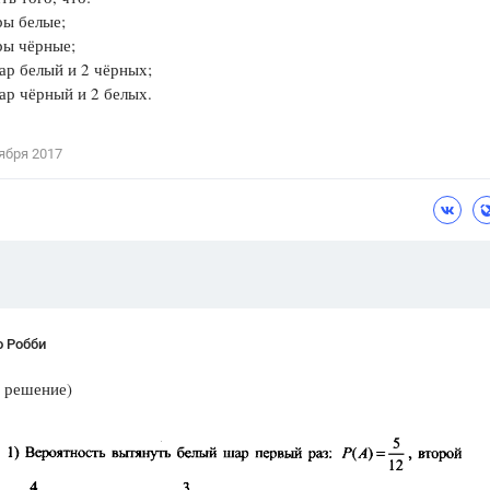
ры белые;
Цветков Л. А.
ры чёрные;
ар белый и 2 чёрных;
Психология
ар чёрный и 2 белых.
Отношения,
Любовь,
Красота,
Во
ября 2017
ПОКАЗАТЬ ВСЕ
о Робби
 решение)