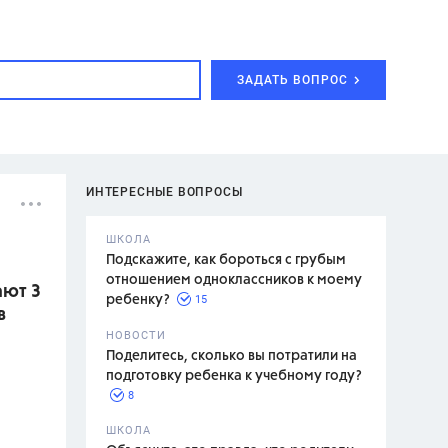
ЗАДАТЬ ВОПРОС
ИНТЕРЕСНЫЕ ВОПРОСЫ
ШКОЛА
Подскажите, как бороться с грубым
отношением одноклассников к моему
ают 3
15
ребенку?
в
с,
7 класс,
НОВОСТИ
2 класс
Поделитесь, сколько вы потратили на
подготовку ребенка к учебному году?
8
.,
ШКОЛА
асян Л.С.,