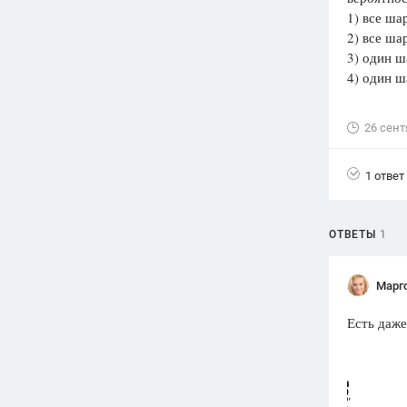
1) все ша
Вузы
2) все ша
1752
ответа
3) один ш
4) один ш
Олимпиады
82
ответа
26 сент
Spotlight
1551
ответ
1 ответ
ГИА
280
ответов
ОТВЕТЫ
1
Марг
Есть даже