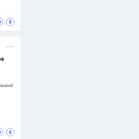
ов
ольшой