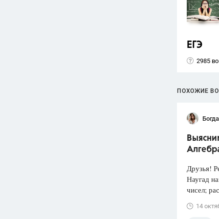
ЕГЭ
2985 в
ПОХОЖИЕ В
Богд
Выясним
Алгебр
Друзья! 
Наугад на
чисел; ра
14 октя