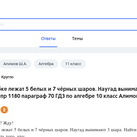
Ответы
Темы
Алимов Ш.А.
Алгебра
11 класс
ы
Домашнее задание
Русский язык,
Химия,
Геометрия,
 Кругло
Обществознание,
Физика
ке лежат 5 белых и 7 чёрных шаров. Наугад выним
Школа
пр 1180 параграф 70 ГДЗ по алгебре 10 класс Алимо
9 класс,
8 класс,
11 класс,
10 клас
6 класс,
4 класс,
5 класс,
1 класс,
Учебники
? Жду!
 лежат 5 белых и 7 чёрных шаров. Наугад вынимают 3 шара. Найти
Разумовская М.М.,
Габриелян О.С
ть того, что:
Рудзитис Г.Е.,
Цыбулько И.П.,
Атан