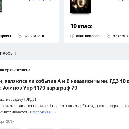
10 класс
опросов
3273 ответа
8508 вопросов
8707 отв
ОПРОСЫ
5
ана Брюнеточкина
, являются ли события А и В независимыми. ГДЗ 10 
а Алимов Упр 1170 параграф 70
Решим задачу? Жду!
зывается одно из первых: 1) девятнадцати; 2) двадцати натуральны
ссматриваются (
Подробнее...
)
бря 2017