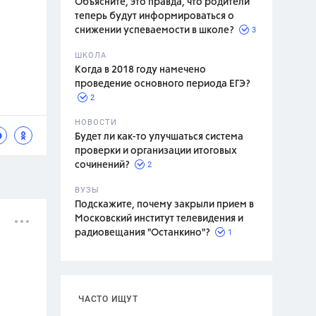
Объясните, это правда, что родители
теперь будут информироваться о
3
снижении успеваемости в школе?
ШКОЛА
спитание
Когда в 2018 году намечено
проведение основного периода ЕГЭ?
2
НОВОСТИ
Будет ли как-то улучшаться система
проверки и организации итоговых
2
сочинений?
ВУЗЫ
Подскажите, почему закрыли прием в
Московский институт телевидения и
1
радиовещания "Останкино"?
ЧАСТО ИЩУТ