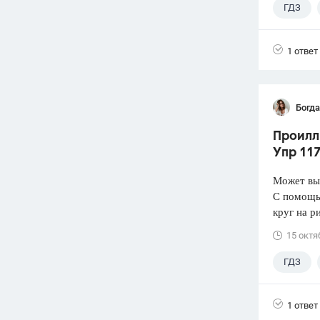
ГДЗ
1 ответ
Богд
Проиллю
Упр 117
Может вы
С помощью
круг на р
15 октя
ГДЗ
1 ответ