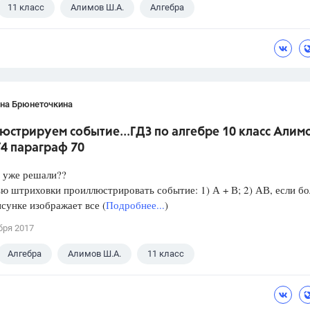
11 класс
Алимов Ш.А.
Алгебра
ана Брюнеточкина
стрируем событие...ГДЗ по алгебре 10 класс Алим
4 параграф 70
 уже решали??
 штриховки проиллюстрировать событие: 1) А + В; 2) АВ, если б
исунке изображает все (
Подробнее...
)
бря 2017
Алгебра
Алимов Ш.А.
11 класс