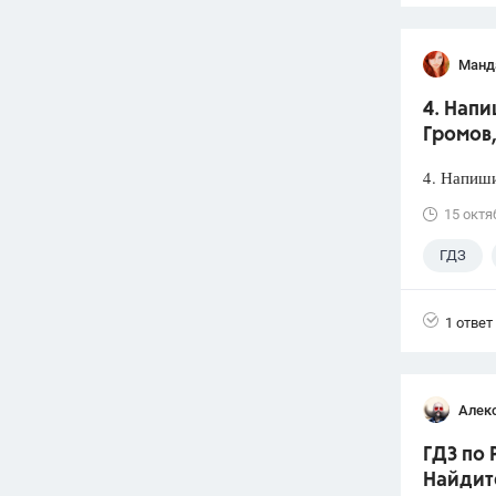
Манд
4. Нап
Громов,
4. Напиш
15 октя
ГДЗ
1 ответ
Алек
ГДЗ по 
Найдит