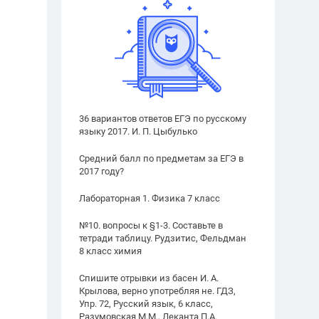
36 вариантов ответов ЕГЭ по русскому
языку 2017. И. П. Цыбулько
Средний балл по предметам за ЕГЭ в
2017 году?
Лабораторная 1. Физика 7 класс
№10. вопросы к §1-3. Составьте в
тетради таблицу. Рудзитис, Фельдман
8 класс химия
Спишите отрывки из басен И. А.
Крылова, верно употребляя не. ГДЗ,
Упр. 72, Русский язык, 6 класс,
Разумовская М.М., Леканта П.А.