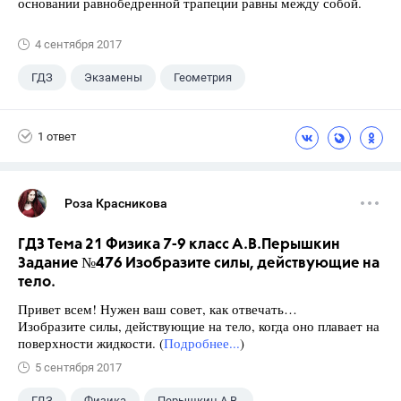
основании равнобедренной трапеции равны между собой.
4 сентября 2017
ГДЗ
Экзамены
Геометрия
9 класс
+1
Зив Б. Г.
1 ответ
Роза Красникова
ГДЗ Тема 21 Физика 7-9 класс А.В.Перышкин
Задание №476 Изобразите силы, действующие на
тело.
Привет всем! Нужен ваш совет, как отвечать…
Изобразите силы, действующие на тело, когда оно плавает на
поверхности жидкости. (
Подробнее...
)
5 сентября 2017
ГДЗ
Физика
Перышкин А.В.