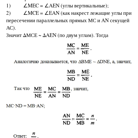
1) ∠MEC = ∠AEN (углы вертикальные);
2) ∠MCE = ∠EAN (как накрест лежащие углы при
пересечении параллельных прямых МС и AN секущей
АС).
Значит ΔМСЕ ~ ΔΑΕΝ (по двум углам). Тогда