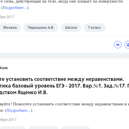
е силы, действующие на тело, когда оно плавает на поверхности
 (
Подробнее...
)
бря 2017
Физика
Перышкин А.В.
Школа
7 класс
Халк
е установить соответствие между неравенствами.
ика базовый уровень ЕГЭ - 2017. Вар.№1. Зад.№17.
дством Ященко И.В.
уйте! Помогите установить соответствие между неравенствами и 
: (
Подробнее...
)
ября 2017