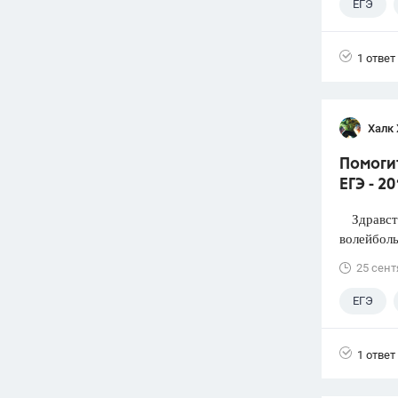
ЕГЭ
1 ответ
Халк 
Помоги
ЕГЭ - 2
Здравств
волейболь
25 сент
ЕГЭ
1 ответ