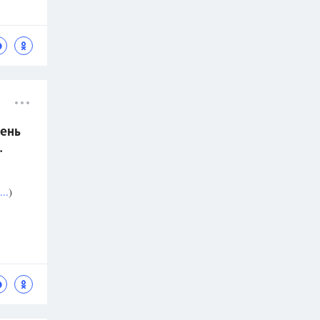
ень
.
..
)