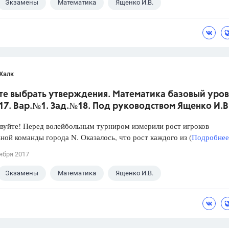
Экзамены
Математика
Ященко И.В.
Халк
те выбрать утверждения. Математика базовый уров
017. Вар.№1. Зад.№18. Под руководством Ященко И.В
уйте! Перед волейбольным турниром измерили рост игроков
ной команды города N. Оказалось, что рост каждого из (
Подробнее.
ября 2017
Экзамены
Математика
Ященко И.В.