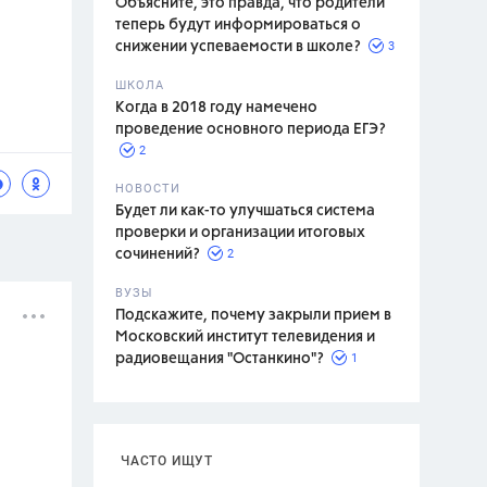
Объясните, это правда, что родители
теперь будут информироваться о
3
снижении успеваемости в школе?
ШКОЛА
спитание
Когда в 2018 году намечено
проведение основного периода ЕГЭ?
2
НОВОСТИ
Будет ли как-то улучшаться система
проверки и организации итоговых
2
сочинений?
ВУЗЫ
Подскажите, почему закрыли прием в
Московский институт телевидения и
1
радиовещания "Останкино"?
ЧАСТО ИЩУТ