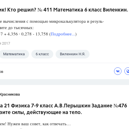
к! Кто решил? № 411 Математика 6 класс Виленкин.
е вычисления с помощью микрокалькулятора и резуль-
лите до тысячных:
57 + 4,356 ∙ 0,278 - 13,758 (
Подробнее...
)
я 2017
Математика
6 класс
Виленкин Н.Я.
ов
 Красникова
а 21 Физика 7-9 класс А.В.Перышкин Задание №476
зите силы, действующие на тело.
ем! Нужен ваш совет, как отвечать…