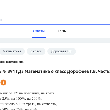
Ответы
Темы
Математика
6 класс
Дорофеев Г. В.
ы
Домашнее задание
Русский язык,
Химия,
Геометрия,
лана Шаманаева
Обществознание,
Физика
 № 391 ГДЗ Математика 6 класс Дорофеев Г.В. Часть
Школа
9 класс,
8 класс,
11 класс,
10 клас
6 класс,
4 класс,
5 класс,
1 класс,
ь число 12: на половину, на треть,
Учебники
а 25%, на 100%, на 200%.
и число 60: на треть, на четверть,
Разумовская М.М.,
Габриелян О.С
а 50%, на 75%, на 90%.
Рудзитис Г.Е.,
Цыбулько И.П.,
Атан