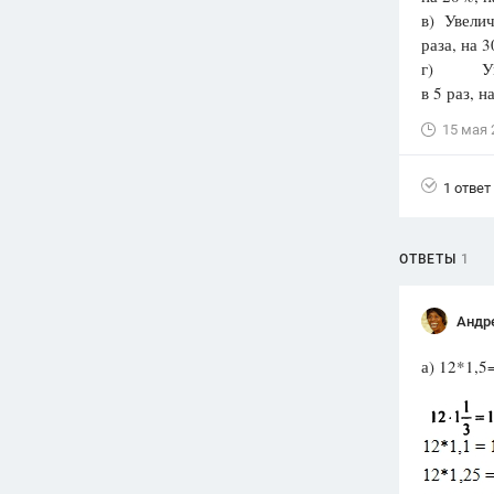
в) Увеличь
Вузы
раза, на 
1752
ответа
г) Умень
в 5 раз, 
Олимпиады
82
ответа
15 мая 
Spotlight
1551
ответ
1 ответ
ГИА
280
ответов
ОТВЕТЫ
1
Андр
а) 12*1