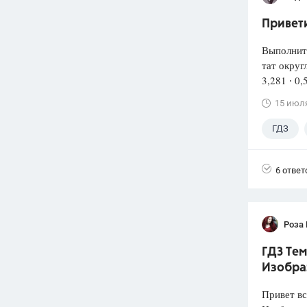
Привети
Выполнит
тат округ
3,281 ∙ 0,
15 июл
ГДЗ
6 ответ
Роза
ГДЗ Тем
Изобра
Привет вс