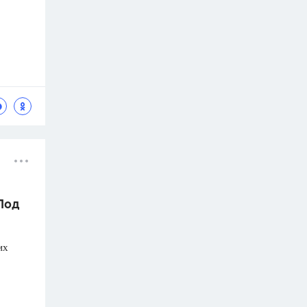
 Под
их