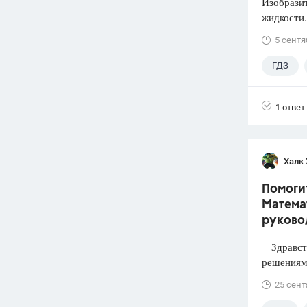
Изобразит
жидкости.
5 сентя
ГДЗ
1 ответ
Халк 
Помогит
Математ
руково
Здравств
решениями
25 сент