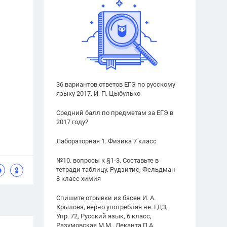
36 вариантов ответов ЕГЭ по русскому
языку 2017. И. П. Цыбулько
Средний балл по предметам за ЕГЭ в
2017 году?
Лабораторная 1. Физика 7 класс
№10. вопросы к §1-3. Составьте в
тетради таблицу. Рудзитис, Фельдман
8 класс химия
Спишите отрывки из басен И. А.
Крылова, верно употребляя не. ГДЗ,
Упр. 72, Русский язык, 6 класс,
Разумовская М.М., Леканта П.А.