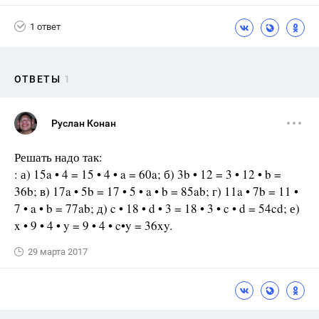
1 ответ
ОТВЕТЫ
1
Руслан Конан
Решать надо так:
: а) 15a • 4 = 15 • 4 • a = 60a; б) 3b • 12 = 3 • 12 • b =
36b; в) 17a • 5b = 17 • 5 • a • b = 85ab; г) 11a • 7b = 11 •
7 • a • b = 77ab; д) c • 18 • d • 3 = 18 • 3 • c • d = 54cd; е)
x • 9 • 4 • y = 9 • 4 • c•y = 36xy.
29 марта 2017