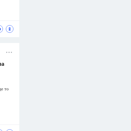
ва
де то