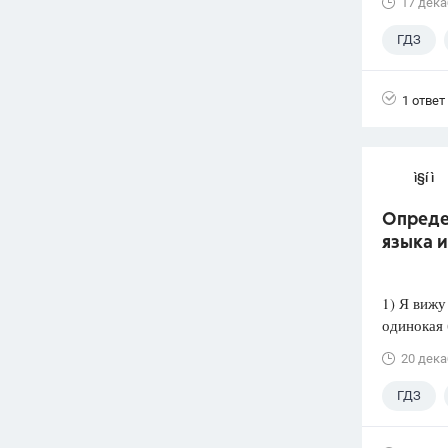
17 дека
ГДЗ
1 ответ
ì§í ì 
Опреде
языка 
1) Я вижу
одинокая 
20 дека
ГДЗ