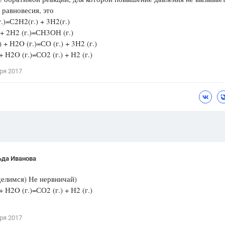
равновесия, это
Цветков Л. А.
г.)=С2Н2(г.) + 3Н2(г.)
) + 2Н2 (г.)=СН3ОН (г.)
Психология
) + Н2O (г.)=СО (г.) + 3Н2 (г.)
Отношения,
Любовь,
Красота,
Во
 + Н2O (г.)=СО2 (г.) + Н2 (г.)
ПОКАЗАТЬ ВСЕ
ря 2017
ьда Иванова
елимся) Не нервничай)
 + Н2O (г.)=СО2 (г.) + Н2 (г.)
ря 2017