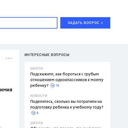
ЗАДАТЬ ВОПРОС
ИНТЕРЕСНЫЕ ВОПРОСЫ
ШКОЛА
Подскажите, как бороться с грубым
отношением одноклассников к моему
15
ребенку?
химия
с,
7 класс,
НОВОСТИ
2 класс
Поделитесь, сколько вы потратили на
подготовку ребенка к учебному году?
8
.,
ШКОЛА
т
асян Л.С.,