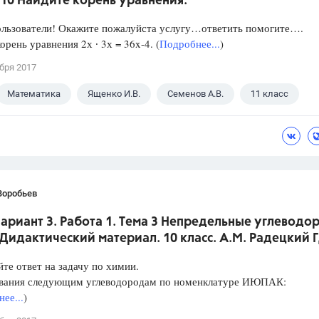
10 Найдите корень уравнения.
ользователи! Окажите пожалуйста услугу…ответить помогите….
орень уравнения 2х ∙ 3х = 36x-4. (
Подробнее...
)
бря 2017
Математика
Ященко И.В.
Семенов А.В.
11 класс
Воробьев
Вариант 3. Работа 1. Тема 3 Непредельные углеводо
Дидактический материал. 10 класс. А.М. Радецкий 
те ответ на задачу по химии.
звания следующим углеводородам по номенклатуре ИЮПАК:
ее...
)