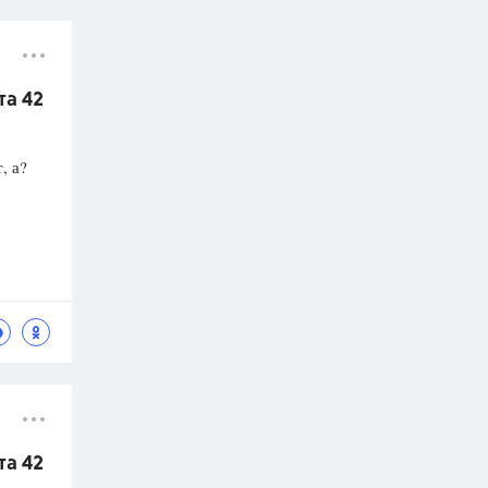
та 42
, а?
та 42