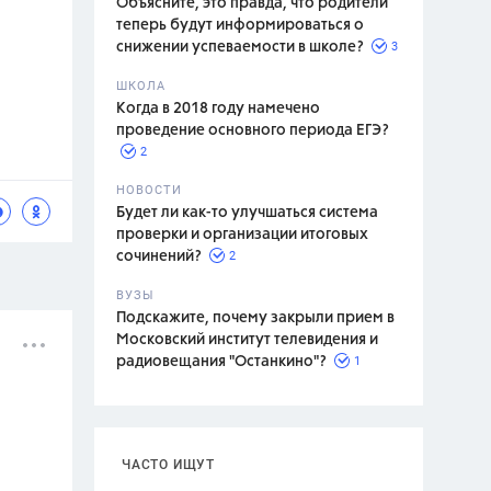
Объясните, это правда, что родители
теперь будут информироваться о
3
снижении успеваемости в школе?
ШКОЛА
спитание
Когда в 2018 году намечено
проведение основного периода ЕГЭ?
2
НОВОСТИ
Будет ли как-то улучшаться система
проверки и организации итоговых
2
сочинений?
ВУЗЫ
Подскажите, почему закрыли прием в
Московский институт телевидения и
1
радиовещания "Останкино"?
ЧАСТО ИЩУТ