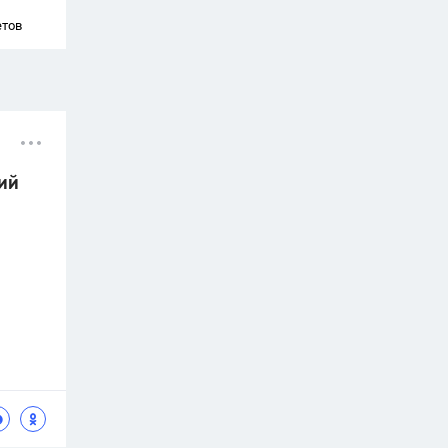
етов
кий