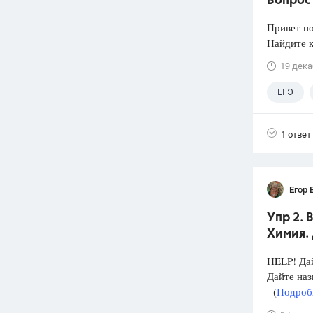
Вопрос 
Привет п
Найдите к
19 дека
ЕГЭ
1 ответ
Егор 
Упр 2. 
Химия. 
HELP! Дай
Дайте на
(
Подробн