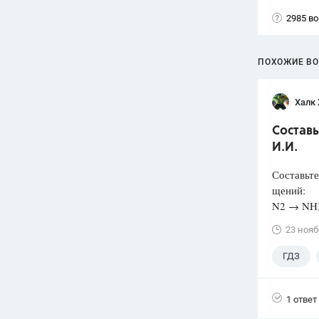
2985 в
ПОХОЖИЕ В
Халк 
Составь
И.И.
Составьте
щений:
N2 → NH
23 нояб
ГДЗ
1 ответ