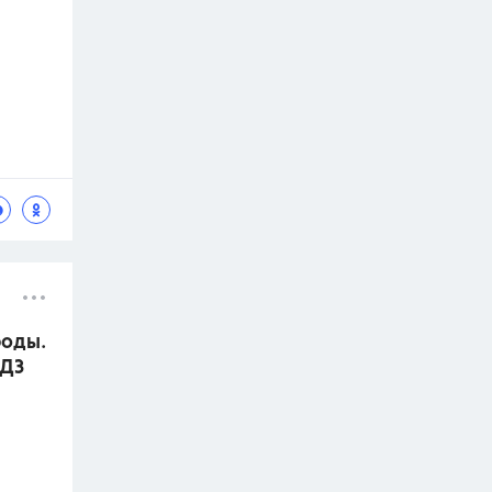
роды.
ГДЗ