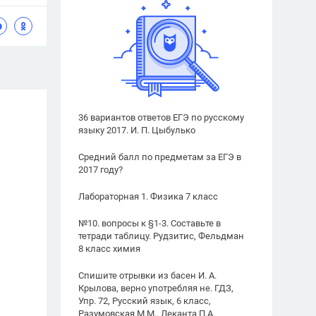
36 вариантов ответов ЕГЭ по русскому
языку 2017. И. П. Цыбулько
Средний балл по предметам за ЕГЭ в
2017 году?
Лабораторная 1. Физика 7 класс
№10. вопросы к §1-3. Составьте в
тетради таблицу. Рудзитис, Фельдман
8 класс химия
Спишите отрывки из басен И. А.
Крылова, верно употребляя не. ГДЗ,
Упр. 72, Русский язык, 6 класс,
Разумовская М.М., Леканта П.А.