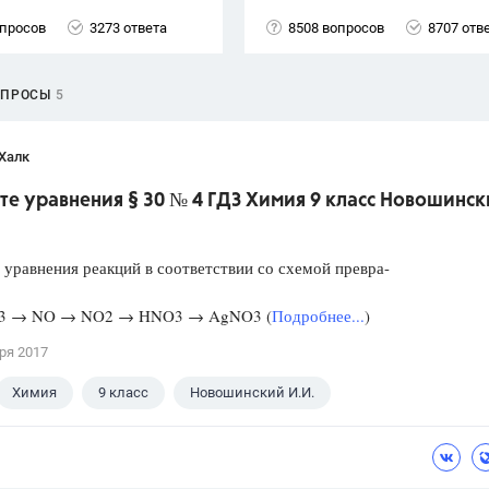
опросов
3273 ответа
8508 вопросов
8707 отв
ОПРОСЫ
5
Халк
те уравнения § 30 № 4 ГДЗ Химия 9 класс Новошинс
 уравнения реакций в соответствии со схемой превра-
3 → NO → NO2 → HNO3 → AgNO3 (
Подробнее...
)
ря 2017
Химия
9 класс
Новошинский И.И.