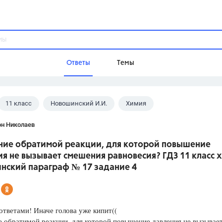
Ответы
Темы
11 класс
Новошинский И.И.
Химия
ы
Домашнее задание
Русский язык,
Химия,
Геометрия,
он Николаев
Обществознание,
Физика
ние обратимой реакции, для которой повышение
Школа
я не вызывает смешения равновесия? ГДЗ 11 класс 
9 класс,
8 класс,
11 класс,
10 клас
нский параграф № 17 задание 4
6 класс,
4 класс,
5 класс,
1 класс,
Учебники
ответами! Иначе голова уже кипит((
Разумовская М.М.,
Габриелян О.С
 обратимой реакции, для которой повышение давления не вызывае
Рудзитис Г.Е.,
Цыбулько И.П.,
Атан