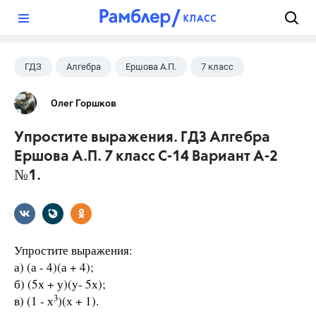
?
ГДЗ
Алгебра
Ершова А.П.
7 класс
Олег Горшков
Упростите выражения. ГДЗ Алгебра
Ершова А.П. 7 класс С-14 Вариант А-2
№1.
Упростите выражения:
а) (а - 4)(а + 4);
б) (5х + у)(y- 5х);
3
в) (1 - х
)(х + 1).