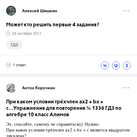
Алексей Шишкин
Может кто решить первые 4 задания?
24 октября 2017
ГДЗ
1 ответ
Антон Корочкин
При каком условии трёхчлен ах2 + bх +
с...Упражнения для повторения № 1336 ГДЗ по
алгебре 10 класс Алимов
Эх, спасайте, самому не справиться((( Нужно:
При каком условии трёхчлен ах2 + bх + с является квадратом
двучлена?