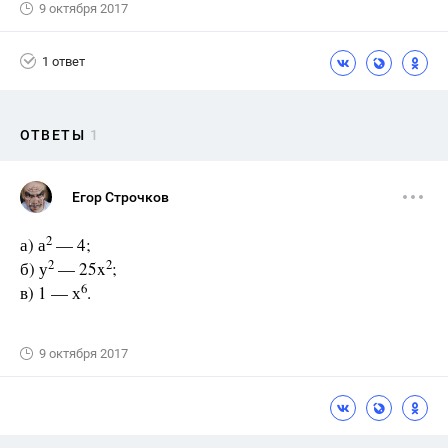
9 октября 2017
1 ответ
ОТВЕТЫ
1
Егор Строчков
2
а) а
— 4;
2
2
б) у
— 25x
;
6
в) 1 — х
.
9 октября 2017