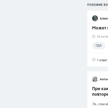
ПОХОЖИЕ В
Алек
Может 
24 октя
ГДЗ
1 ответ
Анто
При как
повторе
Эх, спаса