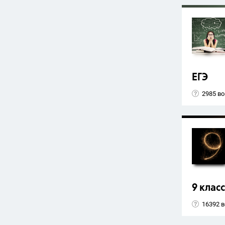
ЕГЭ
2985 в
9 класс
16392 