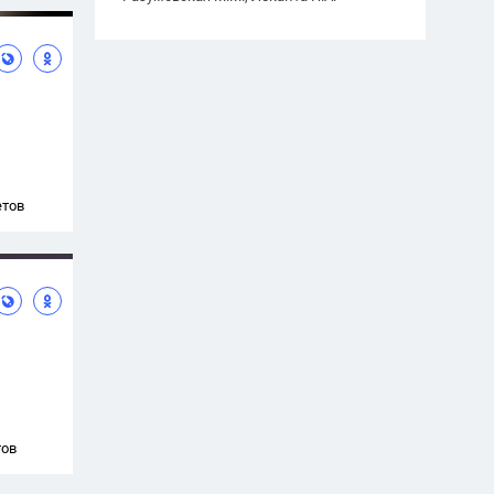
етов
тов