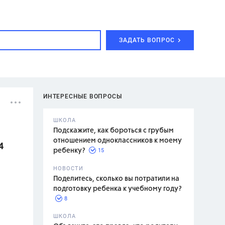
ЗАДАТЬ ВОПРОС
ИНТЕРЕСНЫЕ ВОПРОСЫ
ШКОЛА
Подскажите, как бороться с грубым
отношением одноклассников к моему
4
15
ребенку?
с,
7 класс,
НОВОСТИ
2 класс
Поделитесь, сколько вы потратили на
подготовку ребенка к учебному году?
8
.,
ШКОЛА
асян Л.С.,