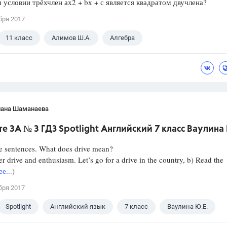
 условии трёхчлен ах2 + bх + с является квадратом двучлена?
бря 2017
11 класс
Алимов Ш.А.
Алгебра
лана Шаманаева
е 3A № 3 ГДЗ Spotlight Английский 7 класс Ваулина 
e sentences. What does drive mean?
er drive and enthusiasm. Let’s go for a drive in the country, b) Read the
е...
)
бря 2017
Spotlight
Английский язык
7 класс
Ваулина Ю.Е.