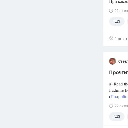
При каком
22 октя
ГДЗ
1 ответ
Свет
Прочтит
a) Read th
I admire h
(
Подробне
22 октя
ГДЗ