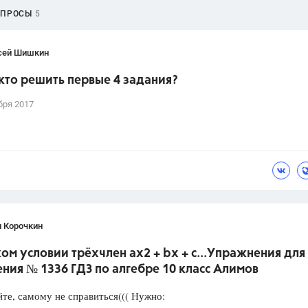
ОПРОСЫ
5
сей Шишкин
кто решить первые 4 задания?
бря 2017
н Корочкин
ом условии трёхчлен ах2 + bх + с...Упражнения для
ния № 1336 ГДЗ по алгебре 10 класс Алимов
йте, самому не справиться((( Нужно: