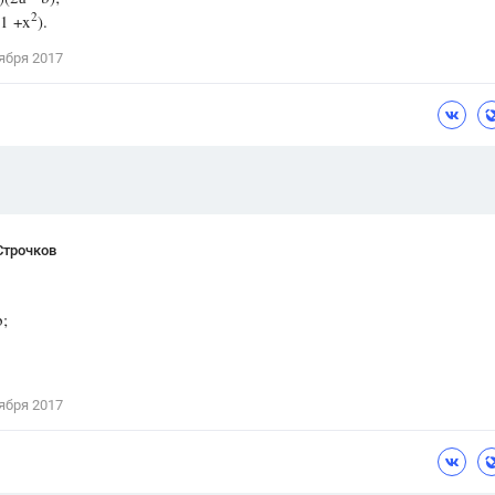
2
(1 +x
).
Цветков Л. А.
ября 2017
Психология
Отношения,
Любовь,
Красота,
Во
ПОКАЗАТЬ ВСЕ
Строчков
;
ября 2017