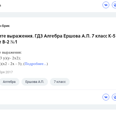
а
н Брик
те выражения. ГДЗ Алгебра Ершова А.П. 7 класс К-5
т В-2 №1
е выражения:
3 у)(у- 2x2);
(x2 - 2x - 3); (
Подробнее...
)
бря 2017
Алгебра
Ершова А.П.
7 класс