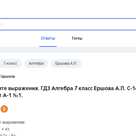
Ответы
Темы
7 класс
Алгебра
Ершова А.П.
ы
Домашнее задание
Русский язык,
Химия,
Геометрия,
 Горшков
Обществознание,
Физика
те выражения. ГДЗ Алгебра 7 класс Ершова А.П. С-1
Школа
 А-1 №1.
9 класс,
8 класс,
11 класс,
10 клас
6 класс,
4 класс,
5 класс,
1 класс,
Учебники
е выражения:
 + а);
Разумовская М.М.,
Габриелян О.С
)(2а - b);
Рудзитис Г.Е.,
Цыбулько И.П.,
Атан