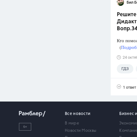
Бил 
Решите 
Дидакти
Вопр.3
Кто помо
(
Подробн
24 октя
ГДЗ
1 ответ
Все новости
Бизнес 
В мире
Экономи
6+
Новости Москвы
Компани