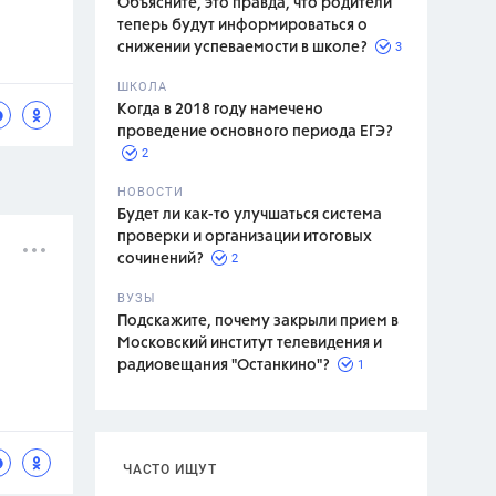
Объясните, это правда, что родители
теперь будут информироваться о
3
снижении успеваемости в школе?
ШКОЛА
спитание
Когда в 2018 году намечено
проведение основного периода ЕГЭ?
2
НОВОСТИ
Будет ли как-то улучшаться система
проверки и организации итоговых
2
сочинений?
ВУЗЫ
Подскажите, почему закрыли прием в
Московский институт телевидения и
1
радиовещания "Останкино"?
ЧАСТО ИЩУТ