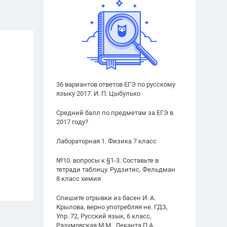
36 вариантов ответов ЕГЭ по русскому
языку 2017. И. П. Цыбулько
Средний балл по предметам за ЕГЭ в
2017 году?
Лабораторная 1. Физика 7 класс
№10. вопросы к §1-3. Составьте в
тетради таблицу. Рудзитис, Фельдман
8 класс химия
Спишите отрывки из басен И. А.
Крылова, верно употребляя не. ГДЗ,
Упр. 72, Русский язык, 6 класс,
Разумовская М.М., Леканта П.А.