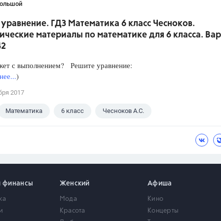
Большой
уравнение. ГДЗ Математика 6 класс Чесноков.
ческие материалы по математике для 6 класса. Вар
42
жет с выполнением? Решите уравнение:
ее...
)
бря 2017
Математика
6 класс
Чесноков А.С.
и финансы
Женский
Афиша
ка
Мода
Кино
и
Красота
Концерты