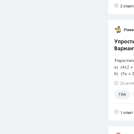
2 ответ
Рома
Упрости
Вариан
Упростит
а) (4x2 + 
б) (5x + 2)
25 октя
ГИА
1 ответ