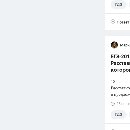
ГДЗ
1 ответ
Мари
ЕГЭ-201
Расстав
которой
18.
Расставьт
в предлож
25 сент
ГДЗ