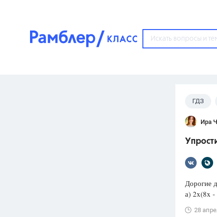
?
ГДЗ
Популярные тем
Ира 
ГДЗ
67571
ответ
Упрост
ЕГЭ
3273
ответа
ОГЭ
Дорогие д
3460
ответов
а) 2x(8x - 
ФИПИ
28 апре
30
ответов