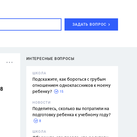
ЗАДАТЬ ВОПРОС
ИНТЕРЕСНЫЕ ВОПРОСЫ
ШКОЛА
Подскажите, как бороться с грубым
отношением одноклассников к моему
98
15
ребенку?
с,
7 класс,
НОВОСТИ
2 класс
Поделитесь, сколько вы потратили на
подготовку ребенка к учебному году?
8
.,
ШКОЛА
асян Л.С.,