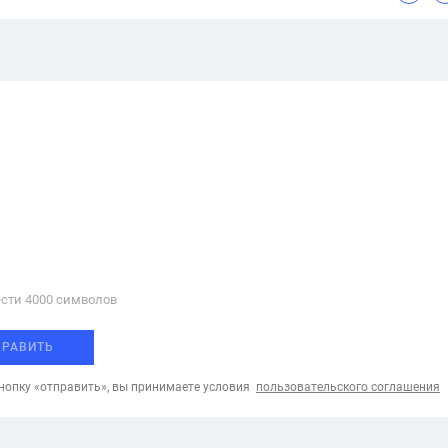
сти 4000 cимволов
ПРАВИТЬ
опку «отправить», вы принимаете условия
пользовательского соглашения