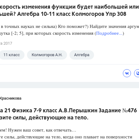
скорость изменения функции будет наибольшей или
ьшей? Алгебра 10-11 класс Колмогоров Упр 308
в точных науках не сильна) Кто поможет?) Найдите значения аргу
утка [-2; 5], при которых скорость изменения (
Подробнее...
)
та 2017
11 класс
Колмогоров А.Н.
Алгебра
 Красникова
а 21 Физика 7-9 класс А.В.Перышкин Задание №476
зите силы, действующие на тело.
ем! Нужен ваш совет, как отвечать…
е силы, действующие на тело, когда оно плавает на поверхности