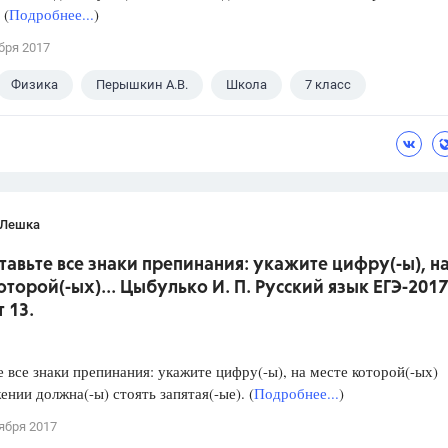
 (
Подробнее...
)
бря 2017
Физика
Перышкин А.В.
Школа
7 класс
 Лешка
ставьте все знаки препинания: укажите цифру(-ы), н
оторой(-ых)... Цыбулько И. П. Русский язык ЕГЭ-2017
 13.
е все знаки препинания: укажите цифру(-ы), на месте которой(-ых)
ении должна(-ы) стоять запятая(-ые). (
Подробнее...
)
ября 2017