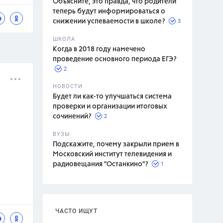
Объясните, это правда, что родители
теперь будут информироваться о
3
снижении успеваемости в школе?
ШКОЛА
спитание
Когда в 2018 году намечено
проведение основного периода ЕГЭ?
2
НОВОСТИ
Будет ли как-то улучшаться система
проверки и организации итоговых
2
сочинений?
ВУЗЫ
Подскажите, почему закрыли прием в
Московский институт телевидения и
1
радиовещания "Останкино"?
ЧАСТО ИЩУТ