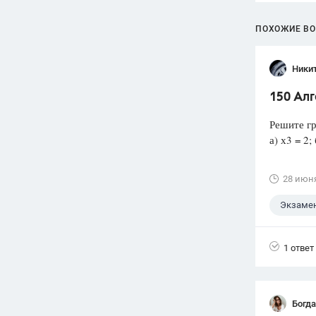
ПОХОЖИЕ В
Ники
150 Ал
Решите гр
а) х3 = 2; 
28 июн
Экзаме
1 ответ
Богд