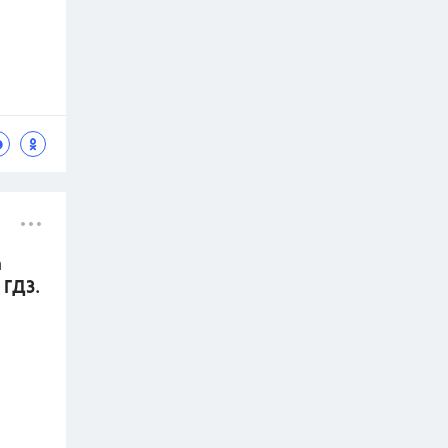
а
 ГДЗ.