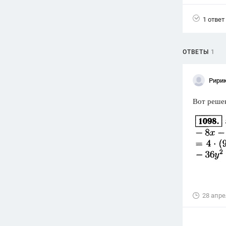
Вузы
1 ответ
1752
ответа
Олимпиады
ОТВЕТЫ
1
82
ответа
Spotlight
Рири
1551
ответ
Вот реше
ГИА
280
ответов
28 апре