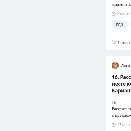
жидкости.
5 сентя
ГДЗ
1 ответ
Леха
16. Рас
месте к
Вариант
16.
Расставьт
в предлож
25 сент