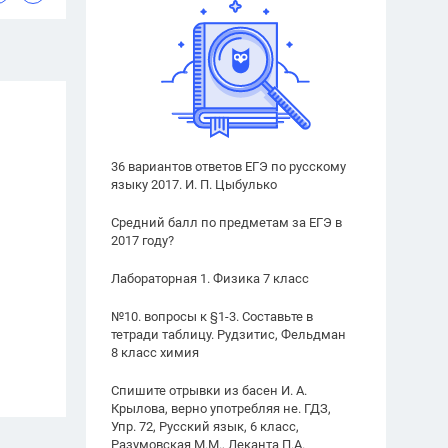
36 вариантов ответов ЕГЭ по русскому
языку 2017. И. П. Цыбулько
Средний балл по предметам за ЕГЭ в
2017 году?
Лабораторная 1. Физика 7 класс
№10. вопросы к §1-3. Составьте в
тетради таблицу. Рудзитис, Фельдман
8 класс химия
Спишите отрывки из басен И. А.
Крылова, верно употребляя не. ГДЗ,
Упр. 72, Русский язык, 6 класс,
Разумовская М.М., Леканта П.А.