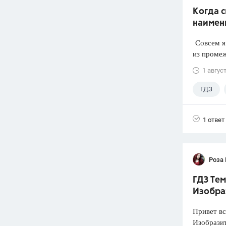
Когда 
наимен
Совсем я 
из промеж
1 авгус
ГДЗ
1 ответ
Роза
ГДЗ Тем
Изобра
Привет вс
Изобразит