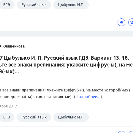
ЕГЭ
Русский язык
Цыбулько И.П.
я Клищенкова
7 Цыбулько И. П. Русский язык ГДЗ. Вариант 13. 18.
ьте все знаки препинания: укажите цифру(-ы), на ме
(-ых)...
е все знаки препинания: укажите цифру(-ы), на месте которой(-ых)
ении должна(-ы) стоять запятая(-ые). (
Подробнее...
)
ября 2017
ЕГЭ
Русский язык
Цыбулько И.П.