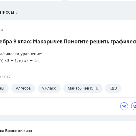
ОПРОСЫ
5
та
гебра 9 класс Макарычев Помогите решить графичес
афически уравнение:
б) х3 = 4; в) х3 = -5.
я 2017
ны
Алгебра
9 класс
Макарычев Ю.Н.
ГДЗ
ана Брюнеточкина