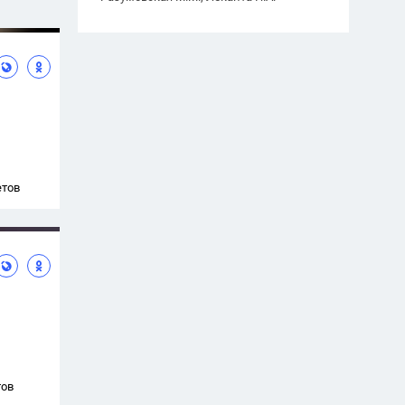
етов
тов