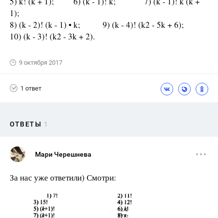
5) k! (k + 1); 6) (k - 1)! k; 7) (k - 1)! k (k +
1);
8) (k - 2)! (k - 1) • k; 9) (k - 4)! (k2 - 5k + 6);
10) (k - 3)! (k2 - 3k + 2).
9 октября 2017
1 ответ
ОТВЕТЫ
1
Мари Черешнева
За нас уже ответили) Смотри: