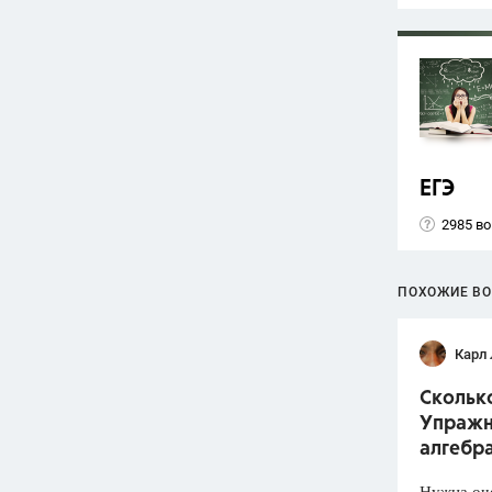
ЕГЭ
2985 в
ПОХОЖИЕ В
Карл
Скольк
Упражне
алгебр
Нужна оч