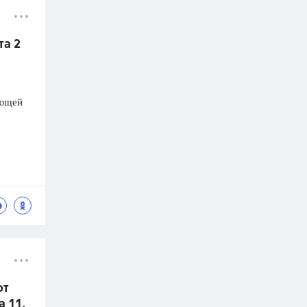
та 2
ающей
от
а 11.