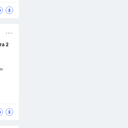
та 2
их