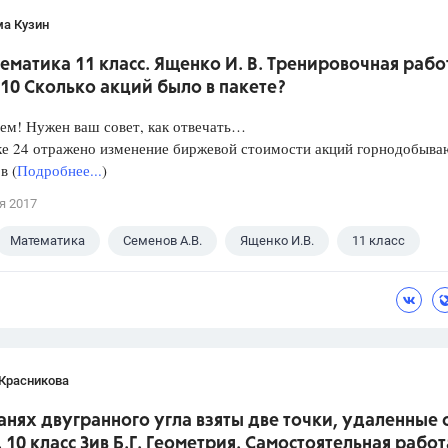
ма Кузин
ематика 11 класс. Ященко И. В. Тренировочная рабо
10 Сколько акций было в пакете?
ем! Нужен ваш совет, как отвечать…
ке 24 отражено изменение биржевой стоимости акций горнодобыв
в (
Подробнее...
)
я 2017
Математика
Семенов А.В.
Ященко И.В.
11 класс
 Красникова
ранях двугранного угла взяты две точки, удаленные 
. 10 класс Зив Б.Г. Геометрия. Самостоятельная работ