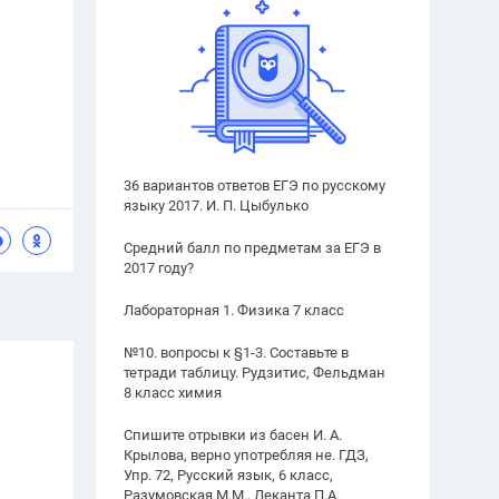
36 вариантов ответов ЕГЭ по русскому
языку 2017. И. П. Цыбулько
Средний балл по предметам за ЕГЭ в
2017 году?
Лабораторная 1. Физика 7 класс
№10. вопросы к §1-3. Составьте в
тетради таблицу. Рудзитис, Фельдман
8 класс химия
Спишите отрывки из басен И. А.
Крылова, верно употребляя не. ГДЗ,
Упр. 72, Русский язык, 6 класс,
Разумовская М.М., Леканта П.А.