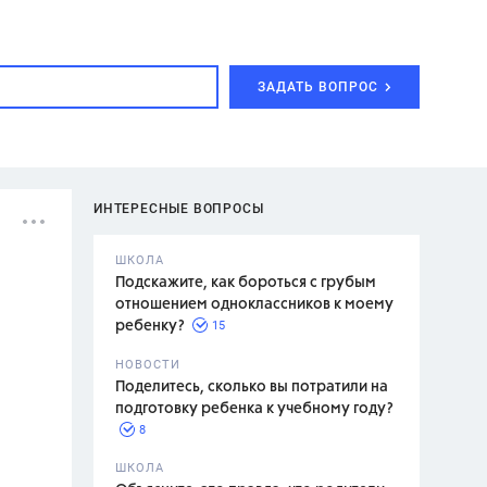
ЗАДАТЬ ВОПРОС
ИНТЕРЕСНЫЕ ВОПРОСЫ
ШКОЛА
Подскажите, как бороться с грубым
отношением одноклассников к моему
15
ребенку?
с,
7 класс,
НОВОСТИ
2 класс
Поделитесь, сколько вы потратили на
подготовку ребенка к учебному году?
8
.,
ШКОЛА
асян Л.С.,