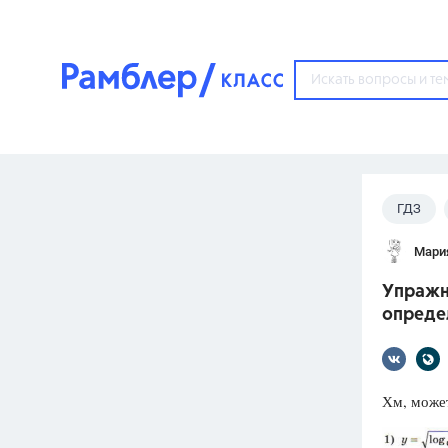
?
ГДЗ
Популярные тем
Мари
ГДЗ
67571
ответ
Упражн
ЕГЭ
опреде
3273
ответа
ОГЭ
3460
ответов
Хм, может
ФИПИ
30
ответов