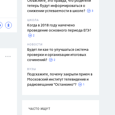
Объясните, это правда, что родители
теперь будут информироваться о
3
снижении успеваемости в школе?
ШКОЛА
спитание
Когда в 2018 году намечено
проведение основного периода ЕГЭ?
2
НОВОСТИ
Будет ли как-то улучшаться система
проверки и организации итоговых
2
сочинений?
ВУЗЫ
Подскажите, почему закрыли прием в
Московский институт телевидения и
1
радиовещания "Останкино"?
ЧАСТО ИЩУТ