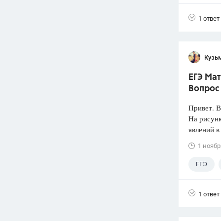
1 ответ
Кузь
ЕГЭ Мат
Вопрос 
Привет. 
На рисунк
явлений в 
1 ноябр
ЕГЭ
1 ответ