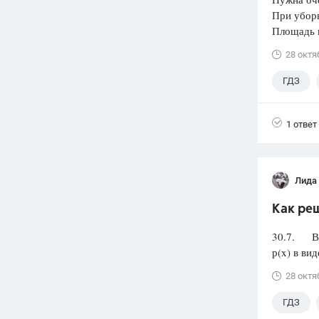
При уборк
Площадь 
28 октя
ГДЗ
1 ответ
Лида
Как реш
30.7. Вос
р(x) в ви
28 октя
ГДЗ