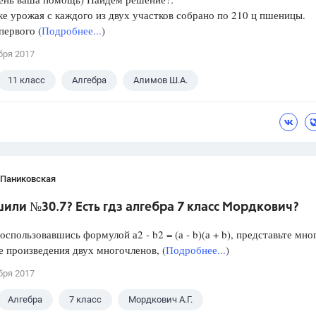
е урожая с каждого из двух участков собрано по 210 ц пшеницы.
первого (
Подробнее...
)
бря 2017
11 класс
Алгебра
Алимов Ш.А.
 Паниковская
или №30.7? Есть гдз алгебра 7 класс Мордкович?
пользовавшись формулой а2 - b2 = (а - b)(а + b), представьте мно
де произведения двух многочленов, (
Подробнее...
)
бря 2017
Алгебра
7 класс
Мордкович А.Г.