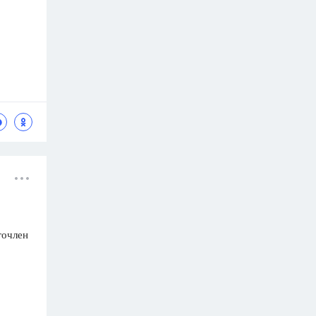
гочлен