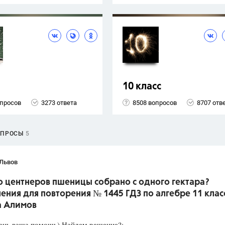
10 класс
опросов
3273 ответа
8508 вопросов
8707 отв
ОПРОСЫ
5
 Львов
о центнеров пшеницы собрано с одного гектара?
ния для повторения № 1445 ГДЗ по алгебре 11 клас
а Алимов
ень ваша помощь) Найдем решение?: