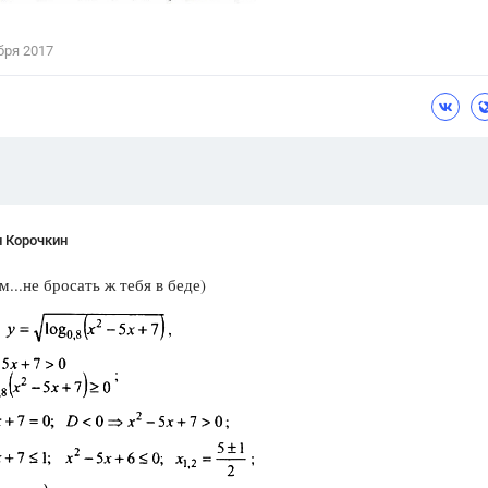
Цветков Л. А.
бря 2017
Психология
Отношения,
Любовь,
Красота,
Во
ПОКАЗАТЬ ВСЕ
н Корочкин
...не бросать ж тебя в беде)