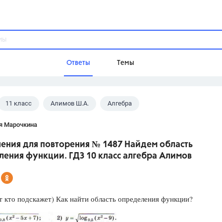
Ответы
Темы
11 класс
Алимов Ш.А.
Алгебра
ы
Домашнее задание
Русский язык,
Химия,
Геометрия,
я Марочкина
Обществознание,
Физика
ения для повторения № 1487 Найдем область
Школа
ления функции. ГДЗ 10 класс алгебра Алимов
9 класс,
8 класс,
11 класс,
10 клас
6 класс,
4 класс,
5 класс,
1 класс,
Учебники
 кто подскажет) Как найти область определения функции?
Разумовская М.М.,
Габриелян О.С
Рудзитис Г.Е.,
Цыбулько И.П.,
Атан