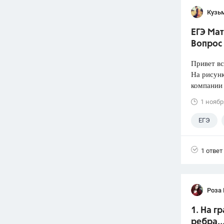
Кузь
ЕГЭ Мат
Вопрос 
Привет вс
На рисун
компании 
1 ноябр
ЕГЭ
1 ответ
Роза
1. На г
ребра..