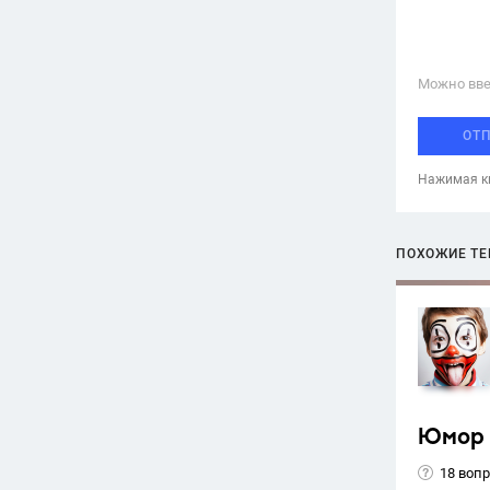
Можно вве
ОТ
Нажимая кн
ПОХОЖИЕ Т
Юмор
18 воп