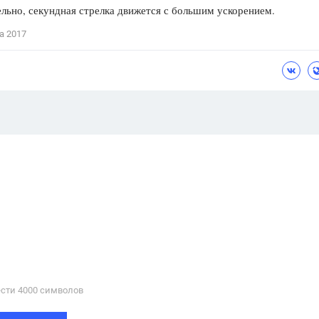
льно, секундная стрелка движется с большим ускорением.
а 2017
сти 4000 cимволов