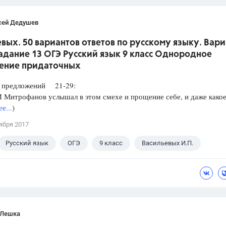
сей Дедушев
вых. 50 вариантов ответов по русскому языку. Вари
Задание 13 ОГЭ Русский язык 9 класс Однородное
ение придаточных
редложений 21-29:
итрофанов услышал в этом смехе и прощение себе, и даже какое
е...
)
ября 2017
Русский язык
ОГЭ
9 класс
Васильевых И.П.
 Лешка