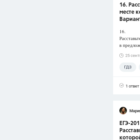
16. Рас
месте к
Вариант
16.
Расставьт
в предлож
25 сент
ГДЗ
1 ответ
Мари
ЕГЭ-201
Расстав
которой