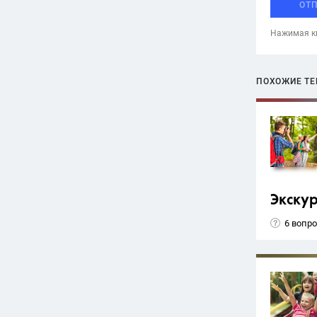
ОТ
Нажимая кн
ПОХОЖИЕ Т
Экску
6 вопр