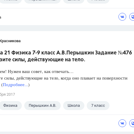
а
 Красникова
а 21 Физика 7-9 класс А.В.Перышкин Задание №476
зите силы, действующие на тело.
ем! Нужен ваш совет, как отвечать…
е силы, действующие на тело, когда оно плавает на поверхности
 (
Подробнее...
)
бря 2017
Физика
Перышкин А.В.
Школа
7 класс