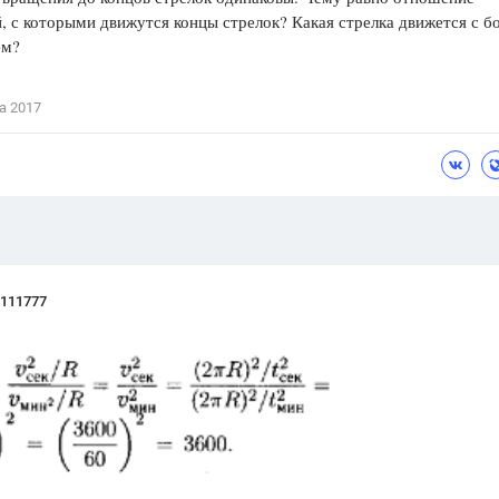
, с которыми движутся концы стрелок? Какая стрелка движется с 
Цветков Л. А.
ем?
Психология
Отношения,
Любовь,
Красота,
Во
а 2017
ПОКАЗАТЬ ВСЕ
g111777