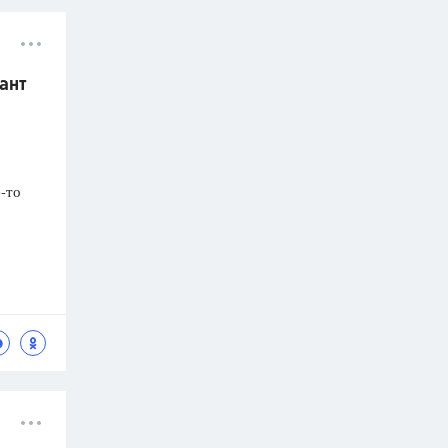
ант
-то