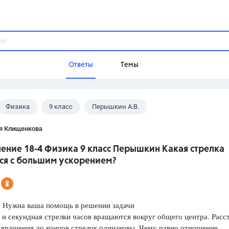
Ответы
Темы
Физика
9 класс
Перышкин А.В.
ы
Домашнее задание
Русский язык,
Химия,
Геометрия,
я Клищенкова
Обществознание,
Физика
ение 18-4 Физика 9 класс Перышкин Какая стрелка
Школа
ся с большим ускорением?
9 класс,
8 класс,
11 класс,
10 клас
6 класс,
4 класс,
5 класс,
1 класс,
Учебники
. Нужна ваша помощь в решении задачи
и секундная стрелки часов вращаются вокруг общего центра. Расс
Разумовская М.М.,
Габриелян О.С
 вращения до концов стрелок одинаковы. Чему равно отношение
Рудзитис Г.Е.,
Цыбулько И.П.,
Атан