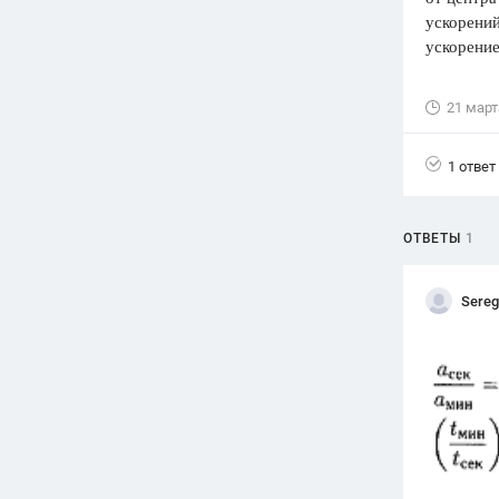
ускорений
Вузы
ускорени
1752
ответа
Олимпиады
21 март
82
ответа
Spotlight
1 ответ
1551
ответ
ГИА
ОТВЕТЫ
1
280
ответов
Sere