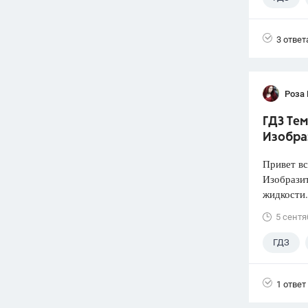
3 ответ
Роза
ГДЗ Тем
Изобра
Привет вс
Изобразит
жидкости.
5 сентя
ГДЗ
1 ответ