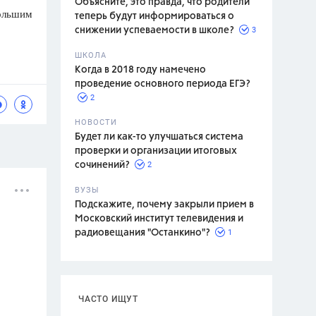
Объясните, это правда, что родители
большим
теперь будут информироваться о
3
снижении успеваемости в школе?
ШКОЛА
спитание
Когда в 2018 году намечено
проведение основного периода ЕГЭ?
2
НОВОСТИ
Будет ли как-то улучшаться система
проверки и организации итоговых
2
сочинений?
ВУЗЫ
Подскажите, почему закрыли прием в
Московский институт телевидения и
1
радиовещания "Останкино"?
ЧАСТО ИЩУТ