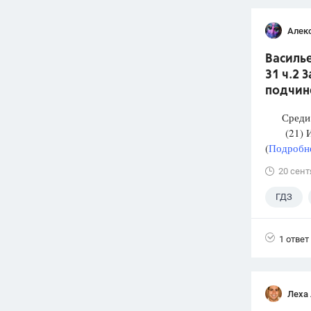
Алек
Василье
31 ч.2 
подчин
Среди п
(21) И М
(
Подробне
20 сент
ГДЗ
1 ответ
Леха