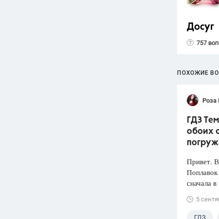
Досуг
757 во
ПОХОЖИЕ В
Роза
ГДЗ Тем
обоих с
погруж
Привет. 
Поплавок
сначала в
5 сентя
ГДЗ