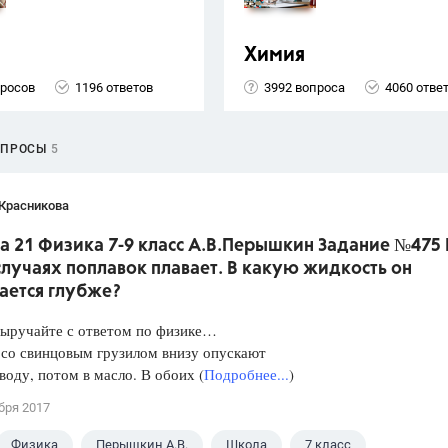
Химия
просов
1196 ответов
3992 вопроса
4060 отве
ОПРОСЫ
5
 Красникова
а 21 Физика 7-9 класс А.В.Перышкин Задание №475 
лучаях поплавок плавает. В какую жидкость он
ается глубже?
Выручайте с ответом по физике…
 со свинцовым грузилом внизу опускают
 воду, потом в масло. В обоих (
Подробнее...
)
бря 2017
Физика
Перышкин А.В.
Школа
7 класс