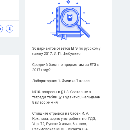
36 вариантов ответов ЕГЭ по русскому
языку 2017. И. П. Цыбулько
Средний балл по предметам за ЕГЭ в
2017 году?
Лабораторная 1. Физика 7 класс
№10. вопросы к §1-3. Составьте в
тетради таблицу. Рудзитис, Фельдман
8 класс химия
Спишите отрывки из басен И. А.
Крылова, верно употребляя не. ГДЗ,
Упр. 72, Русский язык, 6 класс,
Разумовская М.М., Леканта П.А.