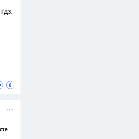
а
 ГДЗ.
сте