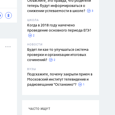
Объясните, это правда, что родители
теперь будут информироваться о
3
снижении успеваемости в школе?
ШКОЛА
спитание
Когда в 2018 году намечено
проведение основного периода ЕГЭ?
2
НОВОСТИ
Будет ли как-то улучшаться система
проверки и организации итоговых
2
сочинений?
ВУЗЫ
Подскажите, почему закрыли прием в
Московский институт телевидения и
1
радиовещания "Останкино"?
ЧАСТО ИЩУТ