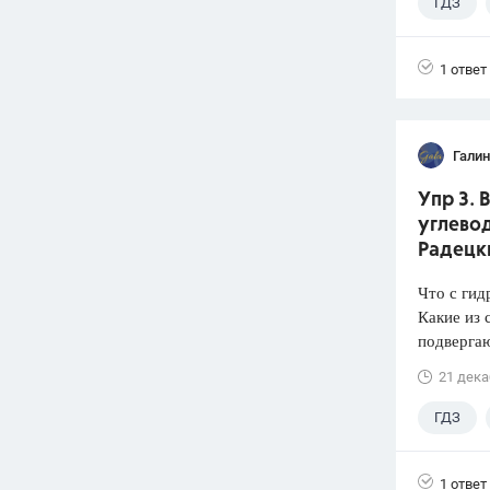
ГДЗ
1 ответ
Галин
Упр 3. 
углевод
Радецк
Что с ги
Какие из
подверга
21 дека
ГДЗ
1 ответ