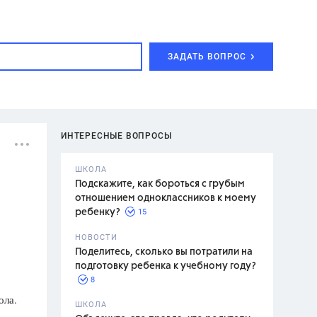
ЗАДАТЬ ВОПРОС
ИНТЕРЕСНЫЕ ВОПРОСЫ
ШКОЛА
Подскажите, как бороться с грубым
отношением одноклассников к моему
15
ребенку?
с,
7 класс,
НОВОСТИ
2 класс
Поделитесь, сколько вы потратили на
подготовку ребенка к учебному году?
8
ола.
.,
ШКОЛА
асян Л.С.,