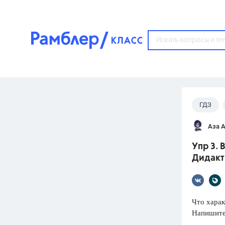
?
ГДЗ
Популярные тем
Аза 
ГДЗ
67571
ответ
Упр 3. 
ЕГЭ
Дидакти
3273
ответа
ОГЭ
3460
ответов
Что харак
Напишите
ФИПИ
30
ответов