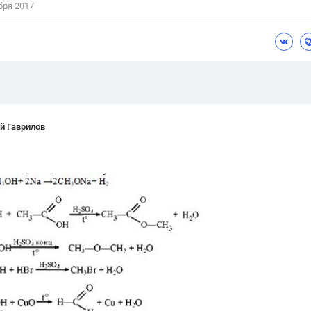
бря 2017
Цветков Л. А.
Психология
Отношения,
Любовь,
Красота,
Во
ПОКАЗАТЬ ВСЕ
й Гаврилов