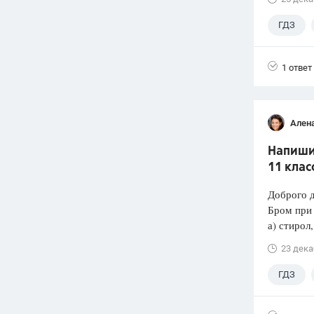
ГДЗ
1 ответ
Ален
Напиши
11 кла
Доброго д
Бром при 
а) стирол,
23 дека
ГДЗ