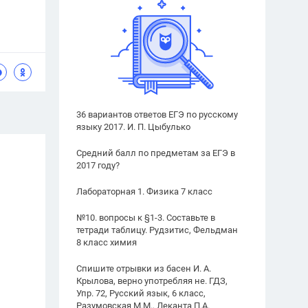
36 вариантов ответов ЕГЭ по русскому
языку 2017. И. П. Цыбулько
Средний балл по предметам за ЕГЭ в
2017 году?
Лабораторная 1. Физика 7 класс
№10. вопросы к §1-3. Составьте в
тетради таблицу. Рудзитис, Фельдман
8 класс химия
Спишите отрывки из басен И. А.
Крылова, верно употребляя не. ГДЗ,
Упр. 72, Русский язык, 6 класс,
Разумовская М.М., Леканта П.А.