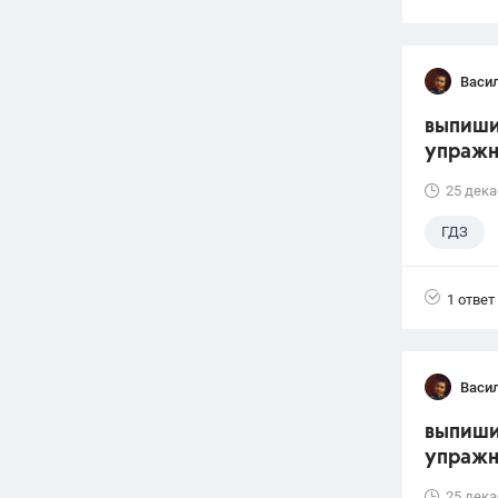
Васи
выпиши
упражн
25 дека
ГДЗ
1 ответ
Васи
выпиши
упражне
25 дека