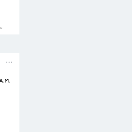
ов
А.М.