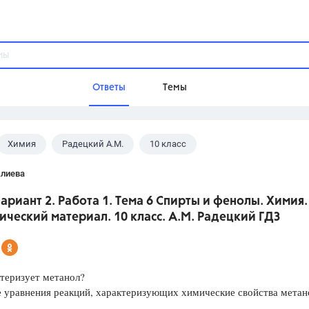
Ответы
Темы
Химия
Радецкий А.М.
10 класс
ы
Домашнее задание
Русский язык,
Химия,
Геометрия,
Алиева
Обществознание,
Физика
Вариант 2. Работа 1. Тема 6 Спирты и фенолы. Химия.
Школа
ческий материал. 10 класс. А.М. Радецкий ГДЗ
9 класс,
8 класс,
11 класс,
10 клас
6 класс,
4 класс,
5 класс,
1 класс,
Учебники
теризует метанол?
 уравнения реакций, характеризующих химические свойства метан
Разумовская М.М.,
Габриелян О.С
Рудзитис Г.Е.,
Цыбулько И.П.,
Атан