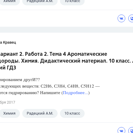
Химия
Радецкий А.М.
10 класс
а Кравец
Вариант 2. Работа 2. Тема 4 Ароматические
ороды. Химия. Дидактический материал. 10 класс. 
ий ГДЗ
дрированием другИ??
 следующих веществ: С2Н6, С3Н4, С4Н8, С5Н12 —
ются гидрированию? Напишите (
Подробнее...
)
бря 2017
Химия
Радецкий А.М.
10 класс