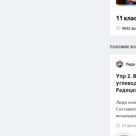
11 кла
9692 в
ПОХОЖИЕ В
Лида
Упр 2. 
углевод
Радецк
Люди пом
Составьте
вечающих
23 дека