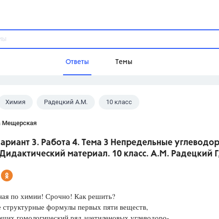
Ответы
Темы
Химия
Радецкий А.М.
10 класс
ы
Домашнее задание
Русский язык,
Химия,
Геометрия,
а Мещерская
Обществознание,
Физика
Вариант 3. Работа 4. Тема 3 Непредельные углеводо
Школа
Дидактический материал. 10 класс. А.М. Радецкий 
9 класс,
8 класс,
11 класс,
10 клас
6 класс,
4 класс,
5 класс,
1 класс,
Учебники
ная по химии! Срочно! Как решить?
 структурные формулы первых пяти веществ,
Разумовская М.М.,
Габриелян О.С
ющих гомологический ряд ацетиленовых углеводоро-
Рудзитис Г.Е.,
Цыбулько И.П.,
Атан