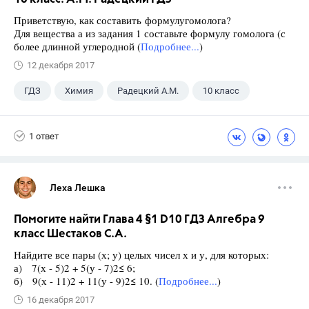
Приветствую, как составить формулугомолога?
Для вещества а из задания 1 составьте формулу гомолога (с
более длинной углеродной (
Подробнее...
)
12 декабря 2017
ГДЗ
Химия
Радецкий А.М.
10 класс
1 ответ
Леха Лешка
Помогите найти Глава 4 §1 D10 ГДЗ Алгебра 9
класс Шестаков С.А.
Найдите все пары (х; у) целых чисел х и у, для которых:
а) 7(х - 5)2 + 5(у - 7)2≤ 6;
б) 9(х - 11)2 + 11(у - 9)2≤ 10. (
Подробнее...
)
16 декабря 2017