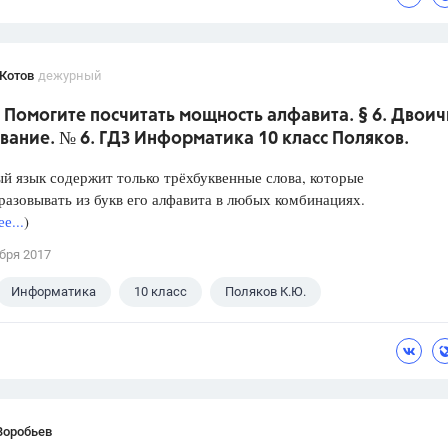
Котов
дежурный
 Помогите посчитать мощность алфавита. § 6. Двои
ание. № 6. ГДЗ Информатика 10 класс Поляков.
 язык содержит только трёхбуквенные слова, которые
азовывать из букв его алфавита в любых комбинациях.
е...
)
бря 2017
Информатика
10 класс
Поляков К.Ю.
Воробьев