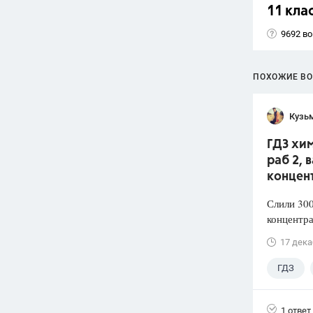
11 кла
9692 в
ПОХОЖИЕ В
Кузь
ГДЗ хим
раб 2, 
концен
Слили 300
концентра
17 дека
ГДЗ
1 ответ