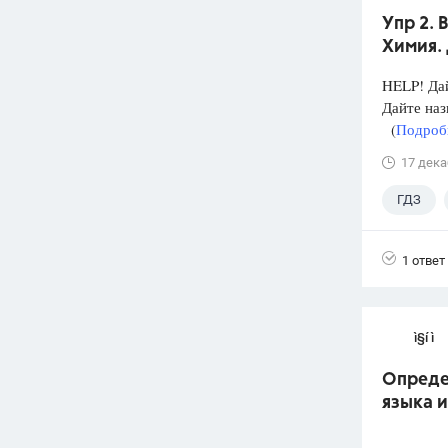
Упр 2. 
Химия. 
HELP! Дай
Дайте на
(
Подробн
17 дека
ГДЗ
1 ответ
ì§í ì 
Опреде
языка 