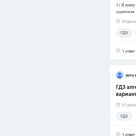
1) Я вижу
одинокая 
20 дека
ГДЗ
1 ответ
вита 
ГДЗ алг
вариант
21 дека
ГДЗ
1 ответ