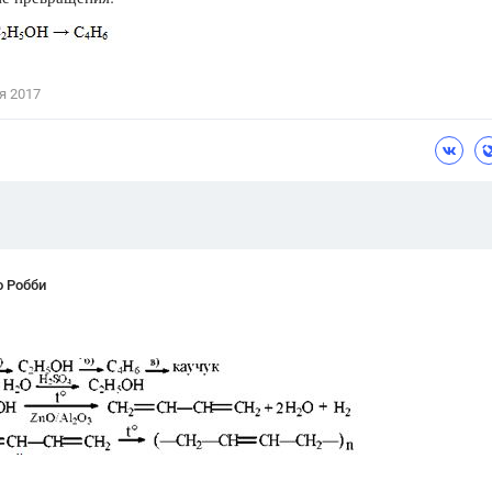
Цветков Л. А.
Психология
я 2017
Отношения,
Любовь,
Красота,
Во
ПОКАЗАТЬ ВСЕ
о Робби