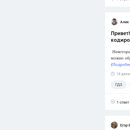
Алик 
Привет!
кодиров
Некоторый
можно обр
(
Подробне
18 дека
ГДЗ
1 ответ
Егор 