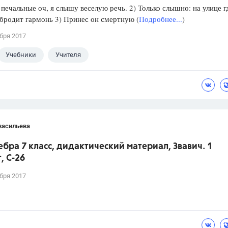
 печальные оч, я слышу веселую речь. 2) Только слышно: на улице г
бродит гармонь 3) Принес он смертную (
Подробнее...
)
бря 2017
Учебники
Учителя
васильева
ебра 7 класс, дидактический материал, Звавич. 1
, С-26
бря 2017