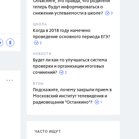
Объясните, это правда, что родители
теперь будут информироваться о
3
снижении успеваемости в школе?
ШКОЛА
спитание
Когда в 2018 году намечено
проведение основного периода ЕГЭ?
2
НОВОСТИ
Будет ли как-то улучшаться система
проверки и организации итоговых
2
сочинений?
ВУЗЫ
Подскажите, почему закрыли прием в
Московский институт телевидения и
1
радиовещания "Останкино"?
ЧАСТО ИЩУТ