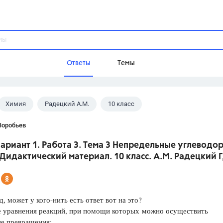
Ответы
Темы
Химия
Радецкий А.М.
10 класс
ы
Домашнее задание
Русский язык,
Химия,
Геометрия,
Воробьев
Обществознание,
Физика
Вариант 1. Работа 3. Тема 3 Непредельные углеводо
Школа
Дидактический материал. 10 класс. А.М. Радецкий 
9 класс,
8 класс,
11 класс,
10 клас
6 класс,
4 класс,
5 класс,
1 класс,
Учебники
д, может у кого-нить есть ответ вот на это?
 уравнения реакций, при помощи которых можно осуществить
Разумовская М.М.,
Габриелян О.С
е превращения:
Рудзитис Г.Е.,
Цыбулько И.П.,
Атан