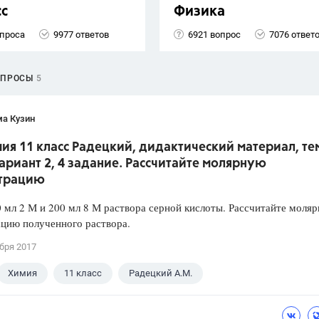
сс
Физика
опроса
9977 ответов
6921 вопрос
7076 ответ
ОПРОСЫ
5
ма Кузин
ия 11 класс Радецкий, дидактический материал, тем
вариант 2, 4 задание. Рассчитайте молярную
трацию
 мл 2 М и 200 мл 8 М раствора серной кислоты. Рассчитайте моля
цию полученного раствора.
бря 2017
Химия
11 класс
Радецкий А.М.