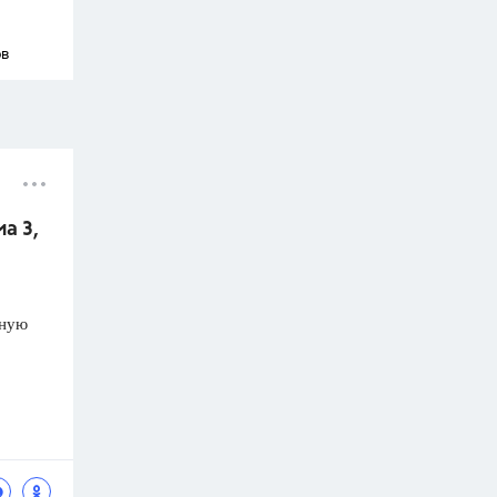
ов
а 3,
рную