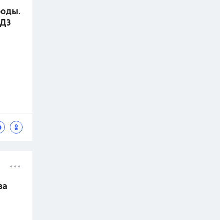
роды.
ГДЗ
ва