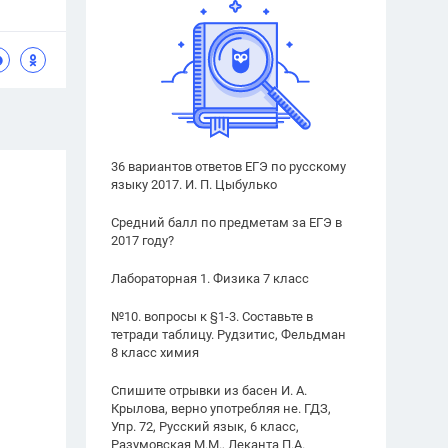
36 вариантов ответов ЕГЭ по русскому
языку 2017. И. П. Цыбулько
Средний балл по предметам за ЕГЭ в
2017 году?
Лабораторная 1. Физика 7 класс
№10. вопросы к §1-3. Составьте в
тетради таблицу. Рудзитис, Фельдман
8 класс химия
Спишите отрывки из басен И. А.
Крылова, верно употребляя не. ГДЗ,
Упр. 72, Русский язык, 6 класс,
Разумовская М.М., Леканта П.А.