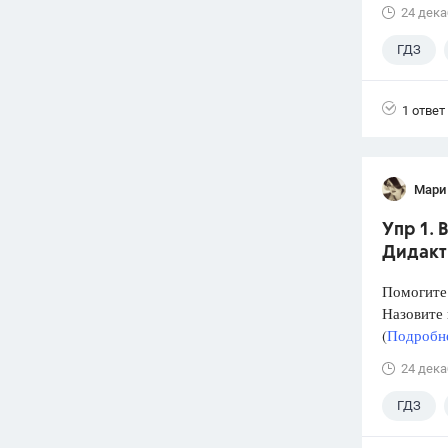
24 дека
ГДЗ
1 ответ
Мари
Упр 1. 
Дидакти
Помогите 
Назовите
(
Подробне
24 дека
ГДЗ