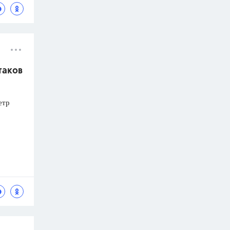
таков
етр