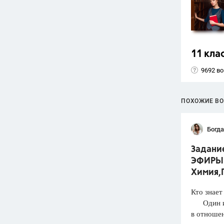
11 кла
9692 в
ПОХОЖИЕ В
Богд
Задани
ЭФИРЫ.
Химия,Г
Кто знает
Один из 
в отношен