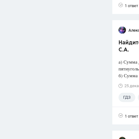
1 ответ
Алек
Найдите
С.А.
а) Сумма 
пятиуголь
б) Сумма 
25 дека
ГДЗ
1 ответ