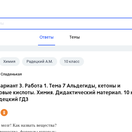
Ответы
Темы
Химия
Радецкий А.М.
10 класс
ы
Домашнее задание
Русский язык,
Химия,
Геометрия,
 Сладенькая
Обществознание,
Физика
Вариант 3. Работа 1. Тема 7 Альдегиды, кетоны и
Школа
вые кислоты. Химия. Дидактический материал. 10 к
9 класс,
8 класс,
11 класс,
10 клас
адецкий ГДЗ
6 класс,
4 класс,
5 класс,
1 класс,
Учебники
 мозг! Как назвать вещества?
Разумовская М.М.,
Габриелян О.С
 вещества, формулы которых:
Рудзитис Г.Е.,
Цыбулько И.П.,
Атан