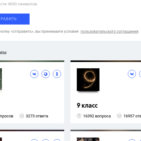
сти 4000 cимволов
ПРАВИТЬ
опку «отправить», вы принимаете условия
пользовательского соглашения
ЕМЫ
9 класс
опросов
3273 ответа
16392 вопроса
16957 от