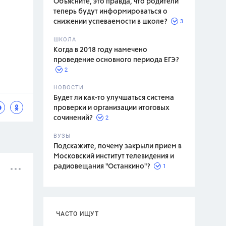
Объясните, это правда, что родители
теперь будут информироваться о
3
снижении успеваемости в школе?
ШКОЛА
спитание
Когда в 2018 году намечено
проведение основного периода ЕГЭ?
2
НОВОСТИ
Будет ли как-то улучшаться система
проверки и организации итоговых
2
сочинений?
ВУЗЫ
Подскажите, почему закрыли прием в
Московский институт телевидения и
1
радиовещания "Останкино"?
ЧАСТО ИЩУТ