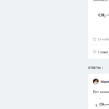
Вузы
1752
ответа
Олимпиады
82
ответа
Spotlight
23 нояб
1551
ответ
ГИА
1 ответ
280
ответов
ОТВЕТЫ
1
Мари
Вот назва