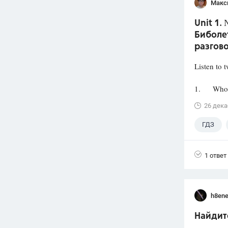
Макс
Unit 1.
Биболет
разгов
Listen to 
1. Who wa
26 дека
ГДЗ
1 ответ
h8en
Найдит