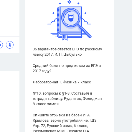
36 вариантов ответов ЕГЭ по русскому
языку 2017. И. П. Цыбулько
Средний балл по предметам за ЕГЭ в
2017 году?
Лабораторная 1. Физика 7 класс
№10. вопросы к §1-3. Составьте в
тетради таблицу. Рудзитис, Фельдман
8 класс химия
Спишите отрывки из басен И. А.
Крылова, верно употребляя не. ГДЗ,
Упр. 72, Русский язык, 6 класс,
Разумовская М.М., Леканта П.А.