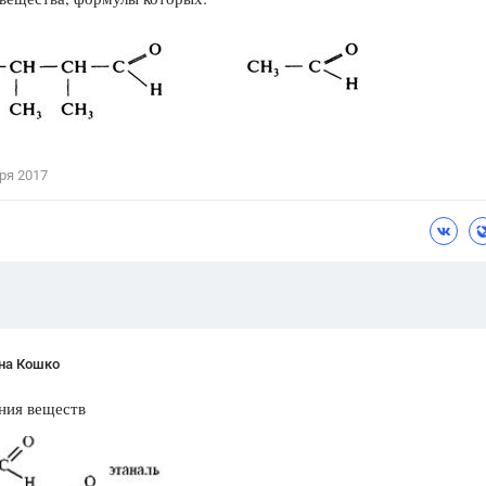
Цветков Л. А.
Психология
Отношения,
Любовь,
Красота,
Во
ПОКАЗАТЬ ВСЕ
ря 2017
на Кошко
ния веществ