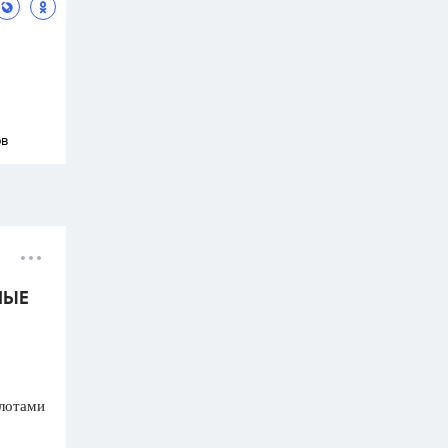
ов
НЫЕ
лотами