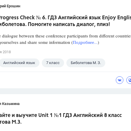
рий Ерошин
 Progress Check № 6. ГДЗ Английский язык Enjoy Engli
иболетова. Помогите написать диалог, плиз!
e dialogue between these conference participants from different countrie
yourselves and share some information (
Подробнее...
)
я 2018
Английский язык
7 класс
Биболетова М. З.
я Казьмина
йте и выучите Unit 1 №1 ГДЗ Английский 8 класс
ова М.З.