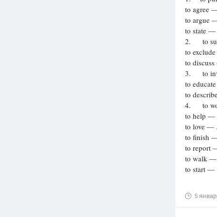
to agree —
Вузы
to argue —
1752
ответа
to state — 
2. to su
Олимпиады
to exclude
82
ответа
to discuss 
Spotlight
3. to inv
1551
ответ
to educate
to describ
ГИА
4. to wo
280
ответов
to help — .
to love — .
to finish —
to report —
to walk — 
to start — .
5 январ