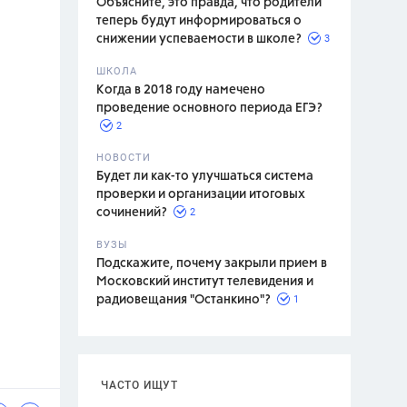
Объясните, это правда, что родители
теперь будут информироваться о
3
снижении успеваемости в школе?
ШКОЛА
спитание
Когда в 2018 году намечено
проведение основного периода ЕГЭ?
2
НОВОСТИ
Будет ли как-то улучшаться система
проверки и организации итоговых
2
сочинений?
ВУЗЫ
Подскажите, почему закрыли прием в
Московский институт телевидения и
1
радиовещания "Останкино"?
ЧАСТО ИЩУТ