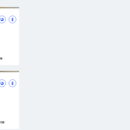
ов
тов