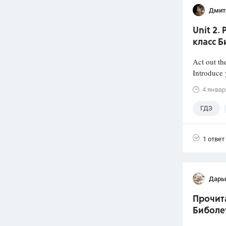
Дмит
Unit 2.
класс Б
Act out th
Introduce 
4 январ
ГДЗ
1 ответ
Дарь
Прочита
Биболет