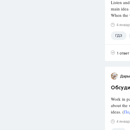
Listen and
main idea 
When the w
4 январ
ГДЗ
1 ответ
Дарь
Обсудит
Work in pa
about the 
ideas. (
По
4 январ