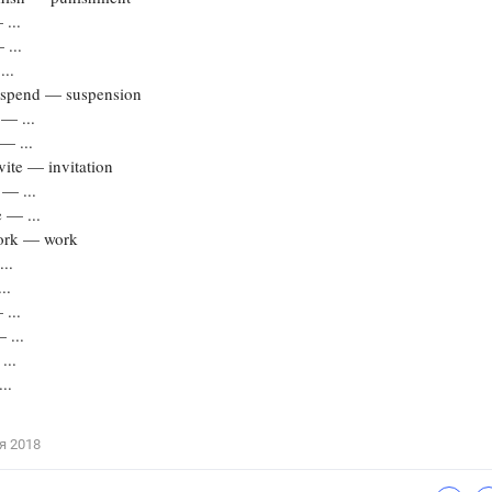
 ...
Цветков Л. А.
 ...
...
Психология
spend — suspension
Отношения,
Любовь,
Красота,
Во
 — ...
— ...
ПОКАЗАТЬ ВСЕ
ite — invitation
 — ...
e — ...
rk — work
..
..
 ...
 ...
...
..
я 2018