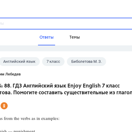
Ответы
Темы
Английский язык
7 класс
Биболетова М. З.
ы
Домашнее задание
Русский язык,
Химия,
Геометрия,
им Лебедев
Обществознание,
Физика
 № 88. ГДЗ Английский язык Enjoy English 7 класс
Школа
ова. Помогите составить существительные из глаго
9 класс,
8 класс,
11 класс,
10 клас
6 класс,
4 класс,
5 класс,
1 класс,
Учебники
 from the verbs as in examples:
Разумовская М.М.,
Габриелян О.С
nish — punishment
Рудзитис Г.Е.,
Цыбулько И.П.,
Атан