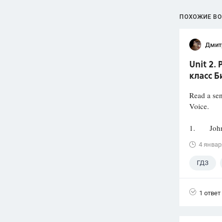
ПОХОЖИЕ В
Дмит
Unit 2.
класс Б
Read a sen
Voice.
1. John R
4 январ
ГДЗ
1 ответ