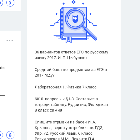
36 вариантов ответов ЕГЭ по русскому
языку 2017. И. П. Цыбулько
ate —
Средний балл по предметам за ЕГЭ в
2017 году?
Лабораторная 1. Физика 7 класс
t —
№10. вопросы к §1-3. Составьте в
тетради таблицу. Рудзитис, Фельдман
8 класс химия
Спишите отрывки из басен И. А.
Крылова, верно употребляя не. ГДЗ,
Упр. 72, Русский язык, 6 класс,
Разумовская М.М., Леканта П.А.