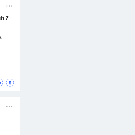
sh 7
s.