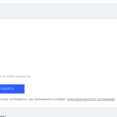
сти 4000 cимволов
ПРАВИТЬ
опку «отправить», вы принимаете условия
пользовательского соглашения