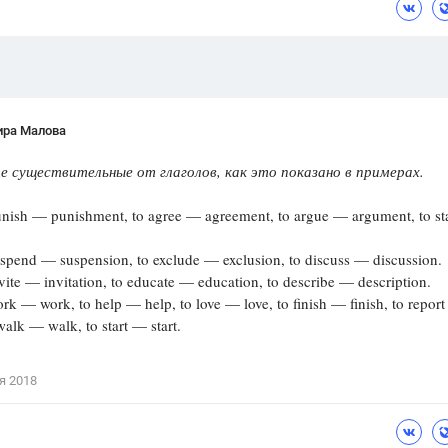
ира Малова
 существительные от глаголов, как это показано в примерах.
ish — punishment, to agree — agreement, to argue — argument, to st
pend — suspension, to exclude — exclusion, to discuss — discussion.
te — invitation, to educate — education, to describe — description.
 — work, to help — help, to love — love, to finish — finish, to repor
 walk — walk, to start — start.
я 2018