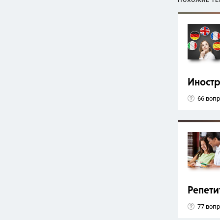
ПОХОЖИЕ Т
Иност
66 воп
Репети
77 воп