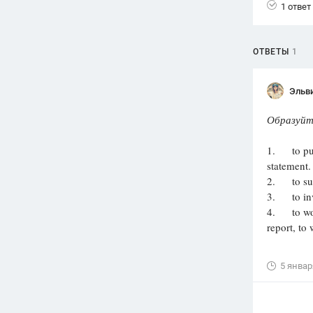
1 ответ
ОТВЕТЫ
1
Эльв
Образуйте
1. to pun
statement.
2. to sus
3. to invi
4. to work
report, to
5 январ