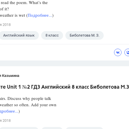
 read the poem. What’s the
of it?
eather is wet (
Подробнее...
)
я 2018
Английский язык
8 класс
Биболетова М. З.
я Казьмина
е Unit 1 №2 ГДЗ Английский 8 класс Биболетова М.З
irs. Discuss why people talk
weather so often. Add your own
дробнее...
)
я 2018