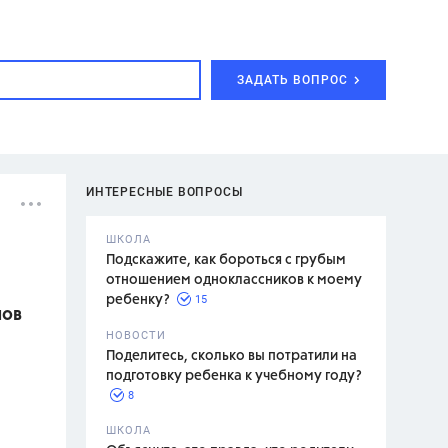
ЗАДАТЬ ВОПРОС
ИНТЕРЕСНЫЕ ВОПРОСЫ
ШКОЛА
Подскажите, как бороться с грубым
отношением одноклассников к моему
15
ребенку?
лов
с,
7 класс,
НОВОСТИ
2 класс
Поделитесь, сколько вы потратили на
подготовку ребенка к учебному году?
8
.,
ШКОЛА
асян Л.С.,