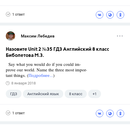
Биболетова М. З.
1 ответ
Максим Лебедев
Назовите Unit 2 №35 ГДЗ Английский 8 класс
Биболетова М.З.
Say what you would do if you could im-
prove our world. Name the three most impor-
tant things. (
Подробнее...
)
8 января 2018
ГДЗ
Английский язык
8 класс
+1
Биболетова М. З.
1 ответ