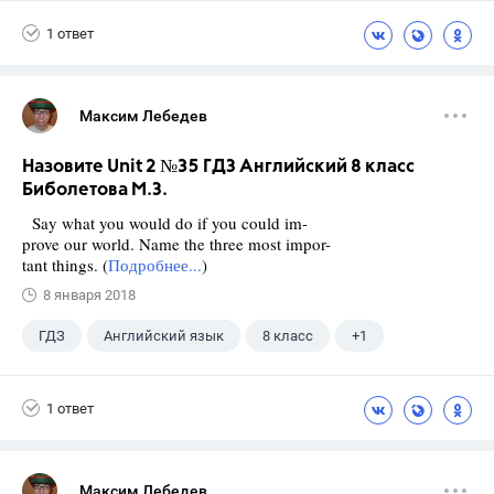
Биболетова М. З.
1 ответ
Максим Лебедев
Назовите Unit 2 №35 ГДЗ Английский 8 класс
Биболетова М.З.
Say what you would do if you could im-
prove our world. Name the three most impor-
tant things. (
Подробнее...
)
8 января 2018
ГДЗ
Английский язык
8 класс
+1
Биболетова М. З.
1 ответ
Максим Лебедев