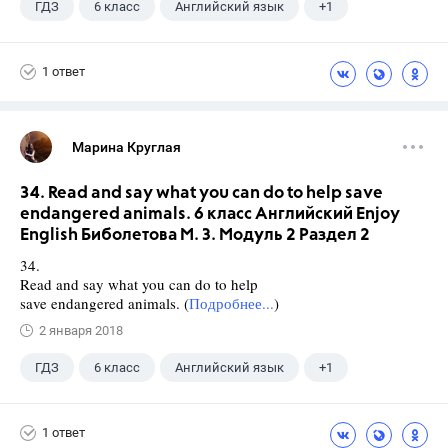
ГДЗ
6 класс
Английский язык
+1
Биболетова М. З.
1 ответ
Марина Круглая
34. Read and say what you can do to help save
endangered animals. 6 класс Английский Enjoy
English Биболетова М. З. Модуль 2 Раздел 2
34.
Read and say what you can do to help
save endangered animals. (
Подробнее...
)
2 января 2018
ГДЗ
6 класс
Английский язык
+1
Биболетова М. З.
1 ответ