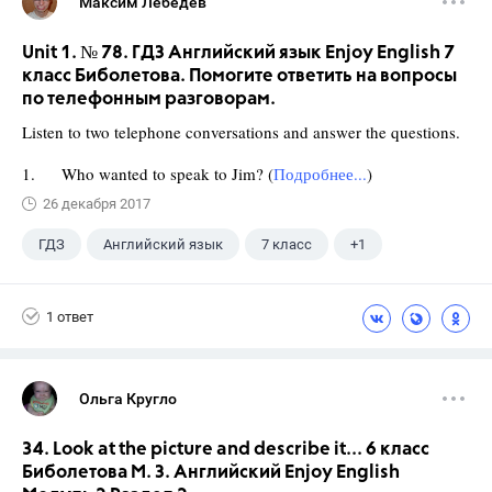
Максим Лебедев
Unit 1. № 78. ГДЗ Английский язык Enjoy English 7
класс Биболетова. Помогите ответить на вопросы
по телефонным разговорам.
Listen to two telephone conversations and answer the questions.
1. Who wanted to speak to Jim? (
Подробнее...
)
26 декабря 2017
ГДЗ
Английский язык
7 класс
+1
Биболетова М. З.
1 ответ
Ольга Кругло
34. Look at the picture and describe it... 6 класс
Биболетова М. З. Английский Enjoy English