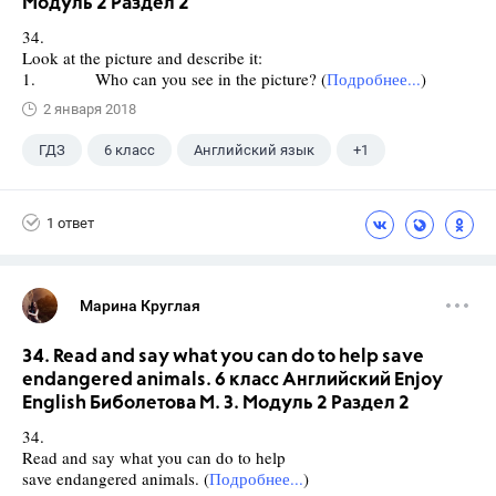
Модуль 2 Раздел 2
34.
Look at the picture and describe it:
1. Who can you see in the picture? (
Подробнее...
)
2 января 2018
ГДЗ
6 класс
Английский язык
+1
Биболетова М. З.
1 ответ
Марина Круглая
34. Read and say what you can do to help save
endangered animals. 6 класс Английский Enjoy
English Биболетова М. З. Модуль 2 Раздел 2
34.
Read and say what you can do to help
save endangered animals. (
Подробнее...
)