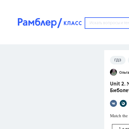
?
ГДЗ
Популярные тем
Ольга
ГДЗ
67571
ответ
Unit 2.
ЕГЭ
Биболет
3273
ответа
ОГЭ
3460
ответов
Match the 
ФИПИ
30
ответов