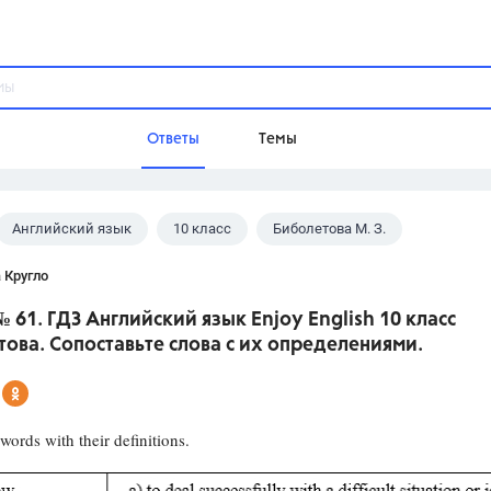
Ответы
Темы
Английский язык
10 класс
Биболетова М. З.
ы
Домашнее задание
Русский язык,
Химия,
Геометрия,
 Кругло
Обществознание,
Физика
 № 61. ГДЗ Английский язык Enjoy English 10 класс
Школа
ова. Сопоставьте слова с их определениями.
9 класс,
8 класс,
11 класс,
10 клас
6 класс,
4 класс,
5 класс,
1 класс,
Учебники
words with their definitions.
Разумовская М.М.,
Габриелян О.С
Рудзитис Г.Е.,
Цыбулько И.П.,
Атан