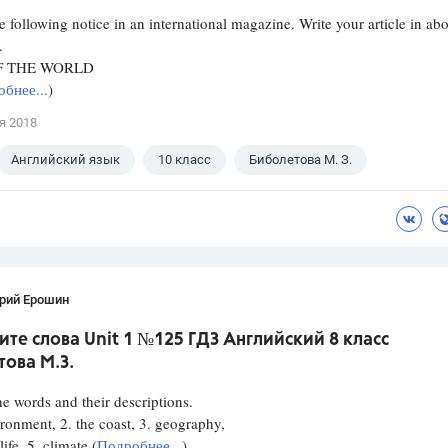
e following notice in an international magazine. Write your article in ab
.
F THE WORLD
бнее...
)
я 2018
Английский язык
10 класс
Биболетова М. З.
рий Ерошин
те слова Unit 1 №125 ГДЗ Английский 8 класс
ова М.З.
 words and their descriptions.
ironment, 2. the coast, 3. geography,
life, 5. climate (
Подробнее...
)