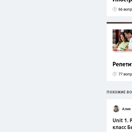
66 воп
Репети
77 воп
ПОХОЖИЕ В
Алик 
Unit 1.
класс Б