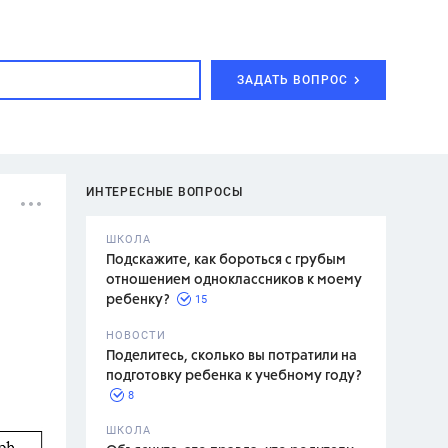
ЗАДАТЬ ВОПРОС
ИНТЕРЕСНЫЕ ВОПРОСЫ
ШКОЛА
Подскажите, как бороться с грубым
отношением одноклассников к моему
15
ребенку?
с,
7 класс,
НОВОСТИ
2 класс
Поделитесь, сколько вы потратили на
подготовку ребенка к учебному году?
8
.,
ШКОЛА
асян Л.С.,