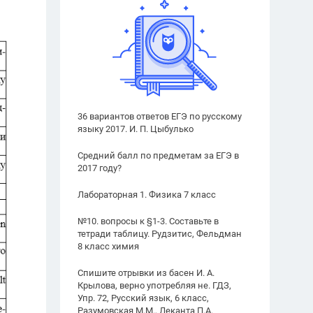
36 вариантов ответов ЕГЭ по русскому
языку 2017. И. П. Цыбулько
Средний балл по предметам за ЕГЭ в
2017 году?
Лабораторная 1. Физика 7 класс
№10. вопросы к §1-3. Составьте в
тетради таблицу. Рудзитис, Фельдман
8 класс химия
Спишите отрывки из басен И. А.
Крылова, верно употребляя не. ГДЗ,
Упр. 72, Русский язык, 6 класс,
Разумовская М.М., Леканта П.А.