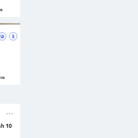
ов
тов
sh 10