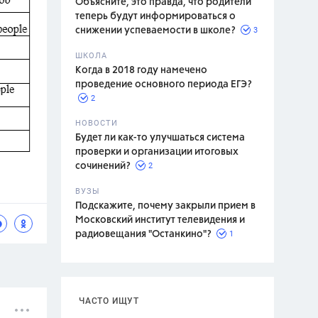
Объясните, это правда, что родители
теперь будут информироваться о
3
снижении успеваемости в школе?
ШКОЛА
спитание
Когда в 2018 году намечено
проведение основного периода ЕГЭ?
2
НОВОСТИ
Будет ли как-то улучшаться система
проверки и организации итоговых
2
сочинений?
ВУЗЫ
Подскажите, почему закрыли прием в
Московский институт телевидения и
1
радиовещания "Останкино"?
ЧАСТО ИЩУТ