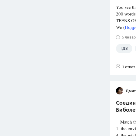
You see th
200 words
TEENS O
We (
Подро
6 январ
ГДЗ
1 ответ
Дмит
Соедини
Биболет
Match the
1. the env
4, the wild