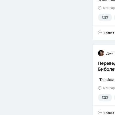
6 январ
ГДЗ
1 ответ
Дмит
Перевед
Биболет
Translate 
6 январ
ГДЗ
1 ответ