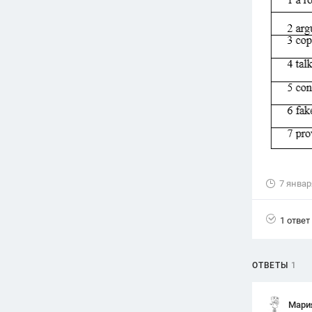
Вузы
1752
ответа
Олимпиады
82
ответа
Spotlight
1551
ответ
ГИА
280
ответов
7 январ
1 ответ
ОТВЕТЫ
1
Мари