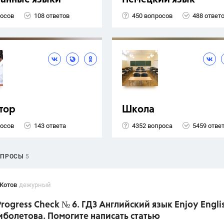
росов
108 ответов
450 вопросов
488 ответ
тор
Школа
росов
143 ответа
4352 вопроса
5459 отве
ОПРОСЫ
5
Котов
дежурный
 Progress Check № 6. ГДЗ Английский язык Enjoy Engli
иболетова. Помогите написать статью