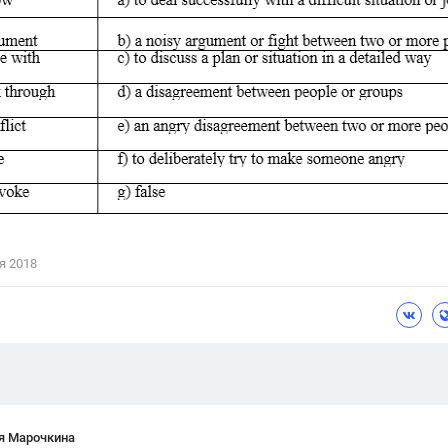
Цветков Л. А.
Психология
Отношения,
Любовь,
Красота,
Во
ПОКАЗАТЬ ВСЕ
я 2018
я Марочкина