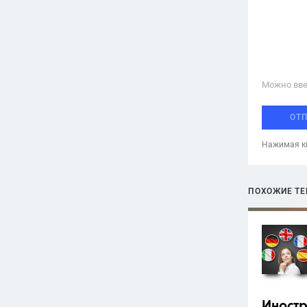
Можно вве
ОТ
Нажимая кн
ПОХОЖИЕ Т
Иност