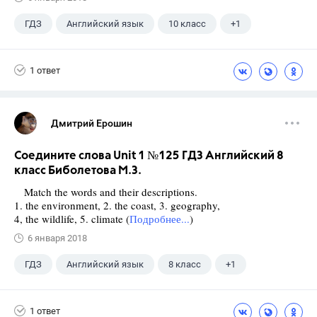
ГДЗ
Английский язык
10 класс
+1
Биболетова М. З.
1 ответ
Дмитрий Ерошин
Соедините слова Unit 1 №125 ГДЗ Английский 8
класс Биболетова М.З.
Match the words and their descriptions.
1. the environment, 2. the coast, 3. geography,
4, the wildlife, 5. climate (
Подробнее...
)
6 января 2018
ГДЗ
Английский язык
8 класс
+1
Биболетова М. З.
1 ответ